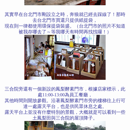
其實早在台北門市剛設立之時，奔狼就已經去踩線了！那時
去台北門市買還只提供紙提袋，
現在則一律都使用環保提袋裝盛。（台北門市的照片不知道
被我存哪去了～等我哪天有時間再找找囉！）
三合院旁還有一個新設的鳳梨酵素門市，根據店家標示，此
處11:00-13:00為員工餐廳，
其他時間則開放參觀。沿著鳳梨酵素門市旁的樓梯往上行可
達一處露天平台，也是供民眾休息之處。
露天平台上並沒有什麼特別的景觀，大概就是可以看到一些
土鳳梨田與三合院的屋頂降子。