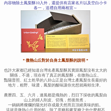
內容物除土鳳梨酥10入外，還提供有店家名片以及空白小卡
各一，送禮自用兩相宜～
* 微熱山丘對於自身土鳳梨酥的說明 *
也許大家都已經知道台灣名產鳳梨酥其實跟鳳梨沒有太大的
關係，不過，現在有了真正的鳳梨酥，在微熱山丘。
豔陽普照、紅土乾旱的八卦山正是台灣土產鳳梨生長最好的
地方，粗野、味濃，鳳梨的酸味讓你光想就兩頰生津。
農曆四、五、六月，連風都是熾熱的，烈日下採收的鳳梨由
山上的婦人削皮、切塊，然後熬煮，
一鍋鍋將燦爛的陽光封存成最天然而且頂絕美味的餡。
這就是微熱山丘用的餡，除了蔗糖和麥芽糖之外什麼都不