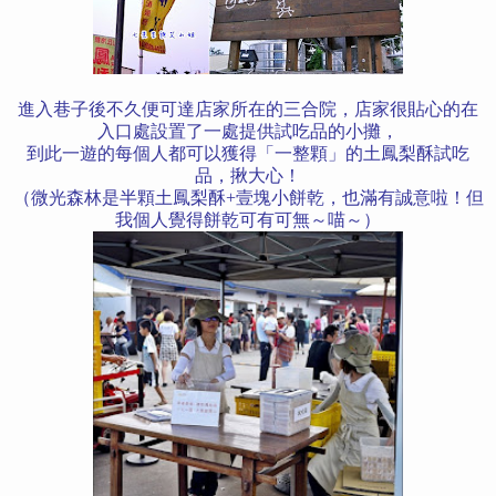
進入巷子後不久便可達店家所在的三合院，店家很貼心的在
入口處設置了一處提供試吃品的小攤，
到此一遊的每個人都可以獲得「一整顆」的土鳳梨酥試吃
品，揪大心！
（微光森林是半顆土鳳梨酥+壹塊小餅乾，也滿有誠意啦！但
我個人覺得餅乾可有可無～喵～）