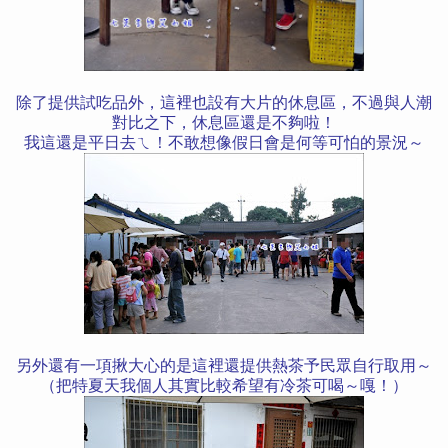
除了提供試吃品外，這裡也設有大片的休息區，不過與人潮
對比之下，休息區還是不夠啦！
我這還是平日去ㄟ！不敢想像假日會是何等可怕的景況～
另外還有一項揪大心的是這裡還提供熱茶予民眾自行取用～
（把特夏天我個人其實比較希望有冷茶可喝～嘎！）