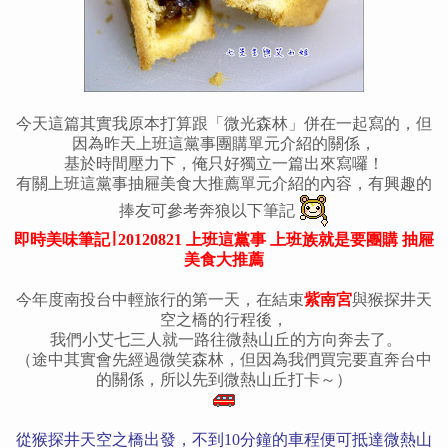
今天這篇其實我原本打算跟「微光森林」併在一起寫的，但
因為昨天上班這黨事團購單元介紹的關係，
基於時間壓力下，俺只好獨立一篇出來寫囉！
有關上班這黨事抽屜美食大推薦單元介紹的內容，有興趣的
捧友可參考奔狼以下筆記
即時美味筆記∣ 20120821 上班這黨事 上班族就是要團購 抽屜
美食大推薦
今年度南投台中輕旅行的第一天，在結束
紫南宮
與猴探井天
空之橋的行程後，
我們小艾七三人就一路往微熱山丘的方向奔去了。
（途中其實會先經過微笑森林，但因為我們買完要直奔台中
的關係，所以先到微熱山丘打卡～）
從猴探井天空之橋出發，不到10分鐘的車程便可抵達微熱山