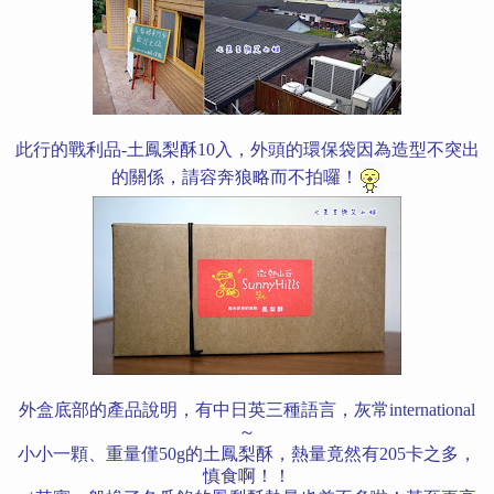
此行的戰利品-土鳳梨酥10入，外頭的環保袋因為造型不突出
的關係，請容奔狼略而不拍囉！
外盒底部的產品說明，有中日英三種語言，灰常international
～
小小一顆、重量僅50g的土鳳梨酥，熱量竟然有205卡之多，
慎食啊！！