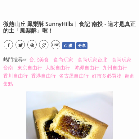
微熱山丘 鳳梨酥 SunnyHills ∣ 食記 南投 - 這才是真正
的土「鳳梨酥」喔！
LINE
讚
分享
熱門搜尋☞
台北美食
食尚玩家
食尚玩家台北
食尚玩家
台南
東京自由行
大阪自由行
沖繩自由行
九州自由行
香川自由行
香港自由行
名古屋自由行
好市多必買物
超商
集點