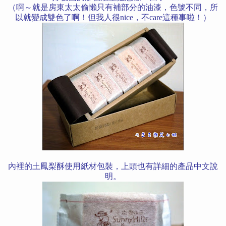
（啊～就是房東太太偷懶只有補部分的油漆，色號不同，所
以就變成雙色了啊！但我人很nice，不care這種事啦！）
內裡的土鳳梨酥使用紙材包裝，上頭也有詳細的產品中文說
明。