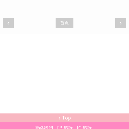
‹
›
首頁
↑ Top
聯絡我們
FB 追蹤
IG 追蹤