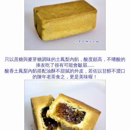
只以蔗糖與麥芽糖調味的土鳳梨內餡，酸度頗高，不嗜酸的
捧友吃了很有可能會皺眉......
酸香土鳳梨內餡搭配油酥不甜膩的外皮，若佐以甘醇不澀口
的陳年老茶食之，更是美味喔！