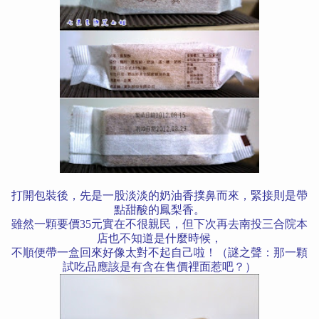
打開包裝後，先是一股淡淡的奶油香撲鼻而來，緊接則是帶
點甜酸的鳳梨香。
雖然一顆要價35元實在不很親民，但下次再去南投三合院本
店也不知道是什麼時候，
不順便帶一盒回來好像太對不起自己啦！（謎之聲：那一顆
試吃品應該是有含在售價裡面惹吧？）