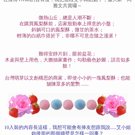
雅文共賞囉～
微熱山丘，總是人潮不斷；
在購買鳳梨酥前，店家殷勤奉上禪意的小盤；
斜躺可口的鳯梨酥，微甘的茶水；
輕薄的白紙巾搭於下，非嚐不可意念隨之漫涎！
難得安靜片刻，眼前盆花；
木桌與壁上用色，大膽抽家畫作；勾勒藝色妙圖，語言似多
餘！
台灣萌芽以文創構思的商家，即使小小的一塊鳳梨酥；也能
舖陳眾多的驚艷 ......
10入裝的內容長這樣，我想可能會有捧友想跟我說.....艾小姐
妳後面的那個牆壁是怎樣一回事？