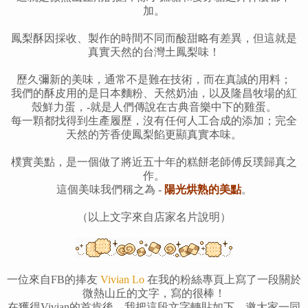
加。
鳳梨酥因採收、製作的時間不同而酸甜略有差異，但這就是
真實天然的台灣土鳳梨味！
歷久彌新的美味，通常不是難在技術，而在真誠的用料；
我們的酥皮用的是日本麵粉、天然奶油，以及隆昌牧場的紅
殼鮮力蛋，-就是人們傳說在古典音樂中下的雞蛋。
每一顆都找得到生產履歷，沒有任何人工合成的添加；完全
天然的芳香使鳳梨餡更顯真實本味。
樸實美點，是一個做了將近五十年的糕餅老師傅反璞歸真之
作。
這個美味我們稱之為 -
陽光烘熟的美點
。
（以上文字來自店家名片說明）
一位來自FB的捧友
Vivian Lo
在我的粉絲專頁上寫了一段關於
微熱山丘的文字，寫的很棒！
在獲得Vivian的首肯後，我把這段文字轉貼如下，邀大家一同