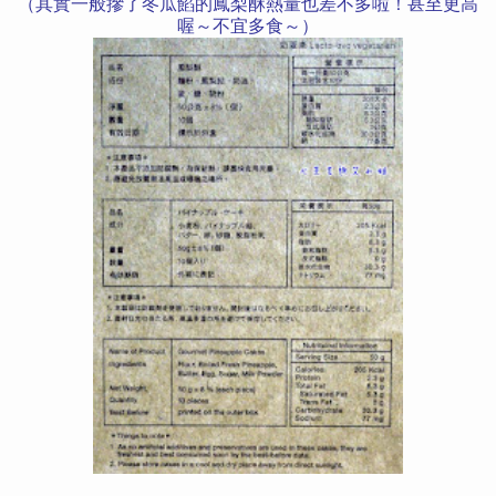
（其實一般摻了冬瓜餡的鳳梨酥熱量也差不多啦！甚至更高
喔～不宜多食～）