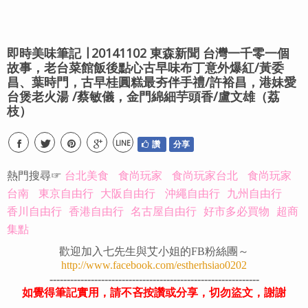
即時美味筆記 ∣ 20141102 東森新聞 台灣一千零一個
故事，老台菜館飯後點心古早味布丁意外爆紅/黃委
昌、葉時門，古早桂圓糕最夯伴手禮/許裕昌，港妹愛
台煲老火湯 /蔡敏儀，金門綿細芋頭香/盧文雄（荔
枝）
LINE
讚
分享
熱門搜尋☞
台北美食
食尚玩家
食尚玩家台北
食尚玩家
台南
東京自由行
大阪自由行
沖繩自由行
九州自由行
香川自由行
香港自由行
名古屋自由行
好市多必買物
超商
集點
歡迎加入七先生與艾小姐的FB粉絲團～
http://www.facebook.com/estherhsiao0202
-------------------------------------------------------------
如覺得筆記實用，請不吝按讚或分享，切勿盜文，謝謝