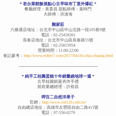
* 老台菜館飯後點心古早味布丁意外爆紅 *
餐廳經理：黃委昌 甜點師傅：葉時門
大師傅：洪滄海
雞家莊
六條通店地址：台北市中山區中山北路一段105巷9號
電話：02-25418261
長春店地址：台北市中山區長春路55號
電話：02-25815954
營業時間：11:00-22:00
食記參考：
http://www.esther7.com/2017/04/chi-chia-chuang.html
台北
雞家莊
台北
雞家莊
台北
雞家莊
-------------------------------------------------------------
純手工桂圓蛋糕十年銷量繞地球一週
* 純手工桂圓蛋糕十年銷量繞地球一週 *
古早桂圓糕最夯伴手禮
烘焙業總經理：許裕昌
呷百二自然洋果子
官網：
http://www.eat120.com.tw/
自由總店地址：高雄市左營區自由二路415號
電話：07-556-0279