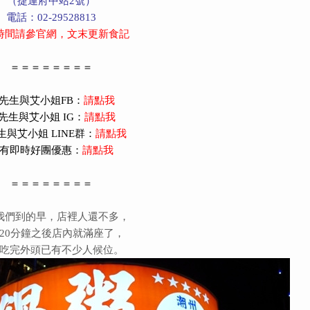
（捷運府中站2號）
電話：02-29528813
時間請參官網，文末更新食記
＝＝＝＝＝＝＝＝
先生與艾小姐FB：
請點我
先生與艾小姐 IG：
請點我
生與艾小姐 LINE群：
請點我
有即時好團優惠：
請點我
＝＝＝＝＝＝＝＝
我們到的早，店裡人還不多，
20分鐘之後店內就滿座了，
吃完外頭已有不少人候位。