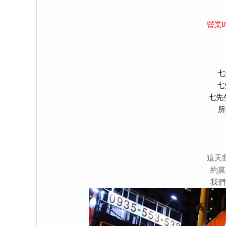
營業
七
七
七先
所
這天
約莫
我們