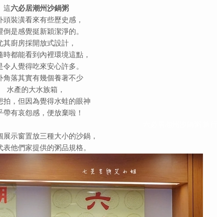
這
六必居潮州沙鍋粥
外頭裝潢看來有些歷史感，
裡倒是感覺挺新穎潔淨的。
尤其廚房採開放式設計，
隨時都能看到內裡環境這點，
是令人覺得吃來安心許多。
外角落其實有幾個養著不少
水產的大水族箱，
想拍，但因為覺得水蛙的眼神
乎帶有哀怨感，便放棄啦！
六必居潮州沙鍋粥 旅
個展示窗置放三種大小的沙鍋，
代表他們家提供的粥品規格。