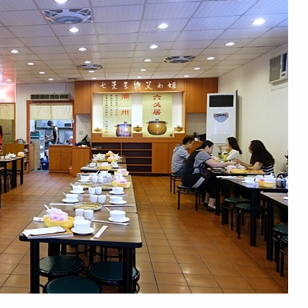
六必居潮州沙鍋粥 旅