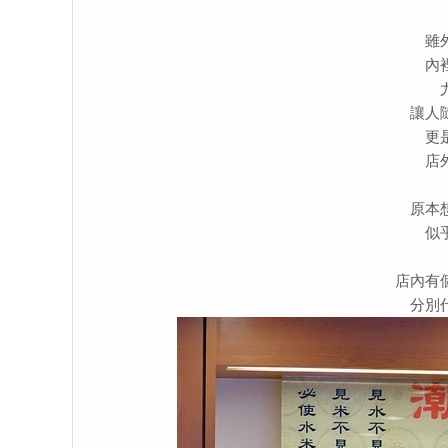
雖
內
讓人
更
店
原本
似
店內有
分別