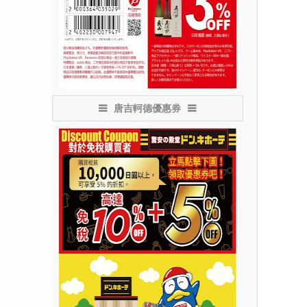
唐吉軻德優惠券