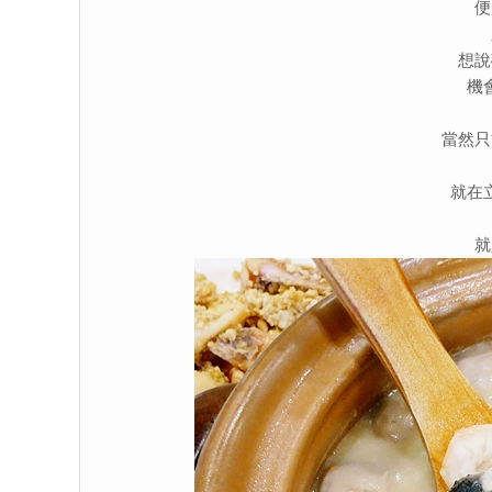
便
想說
機
當然只
就在
就