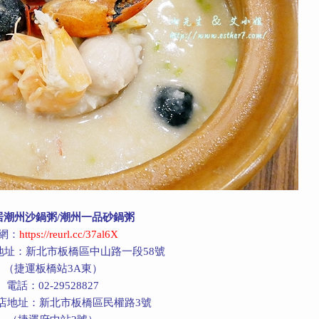
居潮州沙鍋粥/潮州一品砂鍋粥
網：
https://reurl.cc/37al6X
地址：新北市板橋區中山路一段58號
（捷運板橋站3A東）
電話：02-29528827
店地址：新北市板橋區民權路3號