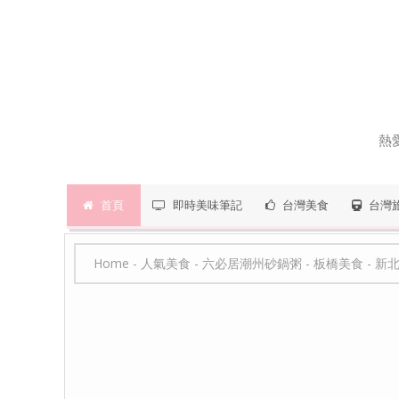
熱
首頁
即時美味筆記
台灣美食
台灣
Home
-
人氣美食
-
六必居潮州砂鍋粥
-
板橋美食
-
新北