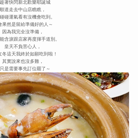
趁著快閃新北歡樂耶誕城
順道走去中山店瞧瞧，
碰碰運氣看有沒機會吃到。
會果然是留給準備好的人～
因為我完全沒準備，
能含淚跟店家再度揮手道別。
皇天不負苦心人，
立冬這天我終於如願吃到啦！
其實說來也沒多難，
只是需要事先訂位罷了～