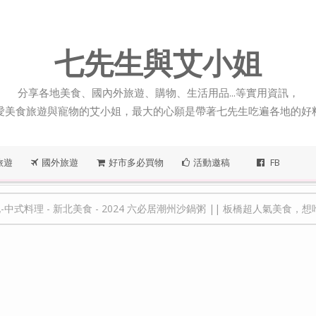
七先生與艾小姐
分享各地美食、國內外旅遊、購物、生活用品...等實用資訊，
愛美食旅遊與寵物的艾小姐，最大的心願是帶著七先生吃遍各地的好
旅遊
國外旅遊
好市多必買物
活動邀稿
FB
-中式料理
-
新北美食
-
2024 六必居潮州沙鍋粥 || 板橋超人氣美食，想吃無論平假日都建議先訂位！（2014/11初訪～2024/1更新，想外帶免打電話，線上預訂十分鐘內