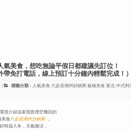
板橋超人氣美食，想吃無論平假日都建議先訂位！
新，想外帶免打電話，線上預訂十分鐘內輕鬆完成！
4
|
標籤分類 :
人氣美食
六必居潮州砂鍋粥
板橋美食
新北-中式料
電視
介紹這家我曾撲空幾回的
橋美食
六必居潮州沙鍋粥
，
好時屆入冬，天氣微涼，