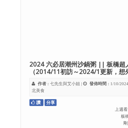
2024 六必居潮州沙鍋粥 || 
（2014/11初訪～2024/1更
作者 :
七先生與艾小姐
|
發佈時間 :
1/10/202
北美食
讚
分享
上週看
板
剛