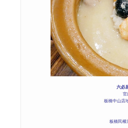
六必
官
板橋中山店
板橋民權