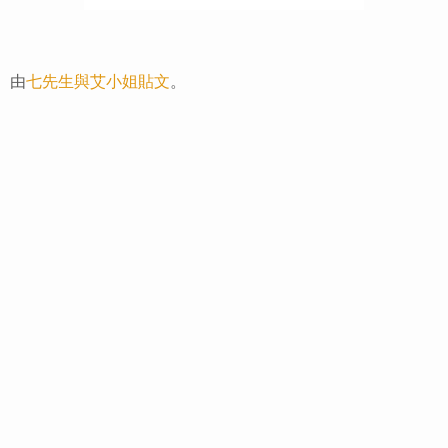
由
七先生與艾小姐
貼文
。