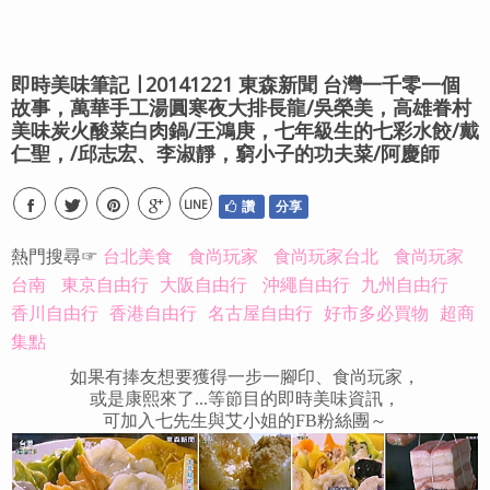
即時美味筆記 ∣ 20141221 東森新聞 台灣一千零一個
故事，萬華手工湯圓寒夜大排長龍/吳榮美，高雄眷村
美味炭火酸菜白肉鍋/王鴻庚，七年級生的七彩水餃/戴
仁聖，/邱志宏、李淑靜，窮小子的功夫菜/阿慶師
LINE
讚
分享
熱門搜尋☞
台北美食
食尚玩家
食尚玩家台北
食尚玩家
台南
東京自由行
大阪自由行
沖繩自由行
九州自由行
香川自由行
香港自由行
名古屋自由行
好市多必買物
超商
集點
如果有捧友想要獲得一步一腳印、食尚玩家，
或是康熙來了...等節目的即時美味資訊，
可加入七先生與艾小姐的FB粉絲團～