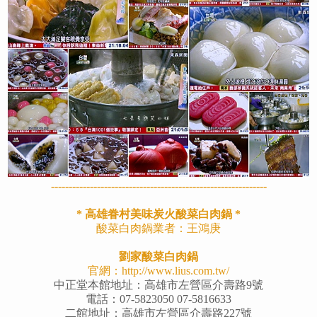
-------------------------------------------------------------
* 高雄眷村美味炭火酸菜白肉鍋 *
酸菜白肉鍋業者：王鴻庚
劉家酸菜白肉鍋
官網：
http://www.lius.com.tw/
中正堂本館地址：高雄市左營區介壽路9號
電話：07-5823050 07-5816633
二館地址：高雄市左營區介壽路227號