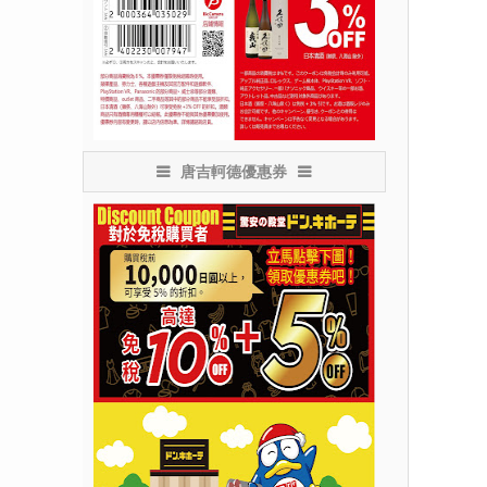
唐吉軻德優惠券