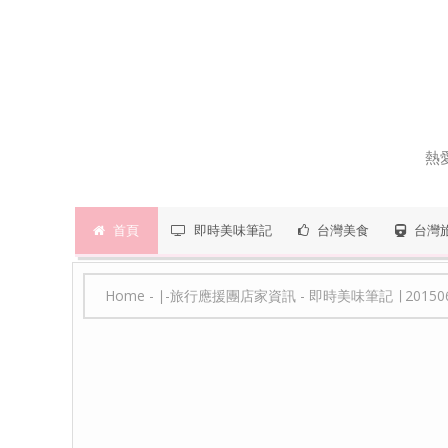
熱
首頁
即時美味筆記
台灣美食
台灣
Home
-
∣-旅行應援團店家資訊
-
即時美味筆記 ∣ 201