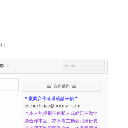
料！
IG
合作邀約
* 廠商合作或邀稿請來信 *
estherhsiao@hotmail.com
＊本人無授權任何私人或經紀主動洽
談合作事宜，亦不會主動表明身份要