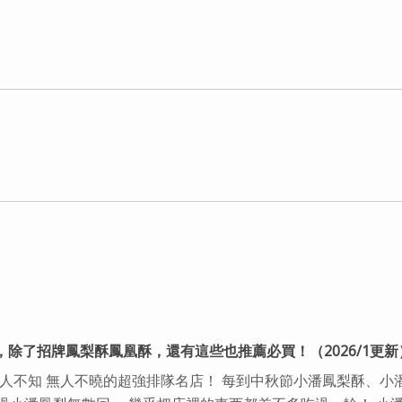
，除了招牌鳳梨酥鳳凰酥，還有這些也推薦必買！（2026/1更新
無人不知 無人不曉的超強排隊名店！ 每到中秋節小潘鳳梨酥、小