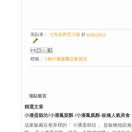
張貼者：
七先生與艾小姐
於
6/06/2015
標籤：
∣-旅行應援團店家資訊
張貼留言
精選文章
小潘蛋糕坊/小潘鳳梨酥 /小潘鳳凰酥-板橋人氣美食
這家躲藏在巷弄裡的「 小潘蛋糕坊 」 是板橋地區