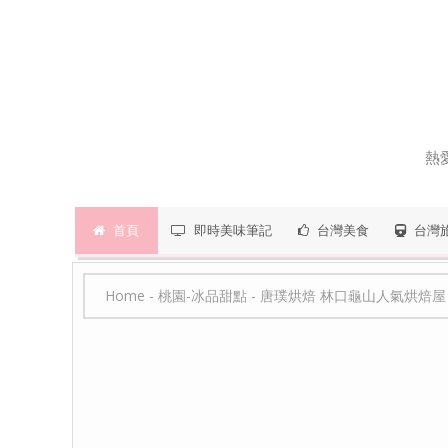
熱
首頁
即時美味筆記
台灣美食
台灣
Home
-
桃園-冰品甜點
-
唐璞烘焙 林口龜山人氣烘焙屋∣