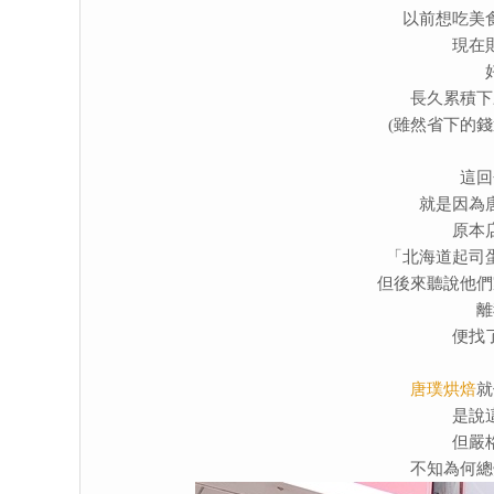
以前想吃美
現在
長久累積下
(雖然省下的
這回
就是因為
原本
「北海道起司
但後來聽說他們
離
便找
唐璞烘焙
就
是說
但嚴
不知為何總