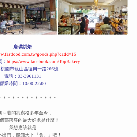
唐璞烘焙
ww.fastfood.com.tw/goods.php?catId=16
專頁：
https://www.facebook.com/TopBakery
桃園市龜山區復興一路266號
電話：03-3961131
營業時間：10:00-22:00
＊＊＊＊＊＊＊＊＊＊＊＊＊
嘿～若問我寫格多年至今，
個部落客的最大好處是什麼？
我想應該就是
不出門，能知天下『食』」吧！