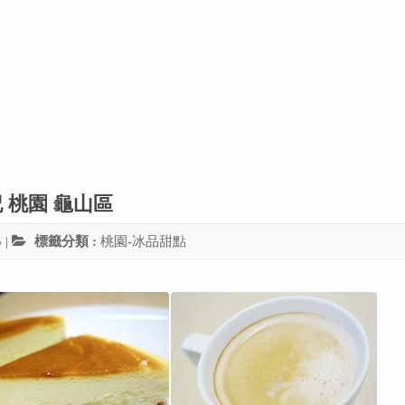
 桃園 龜山區
5
|
標籤分類 :
桃園-冰品甜點