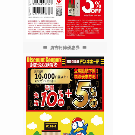
唐吉軻德優惠券