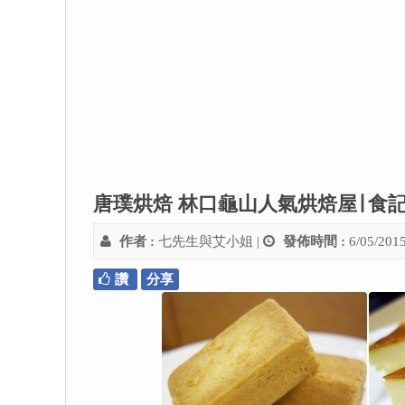
唐璞烘焙 林口龜山人氣烘焙屋∣ 食記
作者 :
七先生與艾小姐
|
發佈時間 :
6/05/201
讚
分享