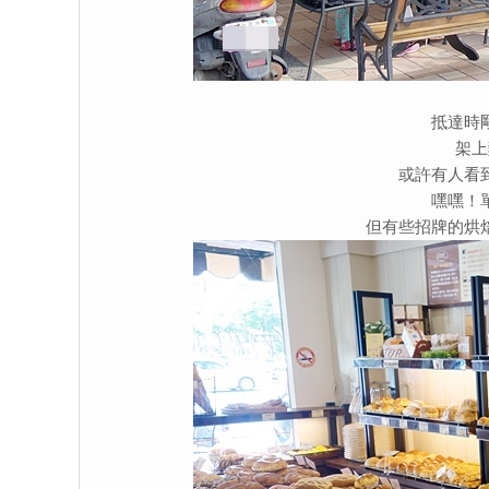
抵達時
架上
或許有人看
嘿嘿！
但有些招牌的烘