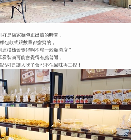
剛好是店家麵包正出爐的時間，
麵包款式跟數量都蠻齊的，
到這模樣會覺得啊不就一般麵包店？
單看裝潢可能會覺得有點普通，
焙品可是讓人吃了會忍不住回味再三捏！