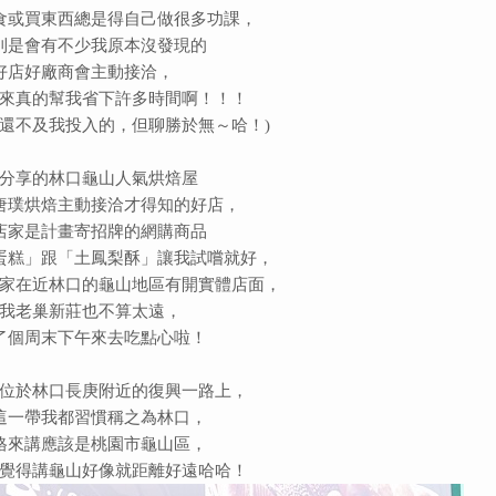
食或買東西總是得自己做很多功課，
則是會有不少我原本沒發現的
好店好廠商會主動接洽，
來真的幫我省下許多時間啊！！！
錢還不及我投入的，但聊勝於無～哈！)
分享的林口龜山人氣烘焙屋
唐璞烘焙主動接洽才得知的好店，
店家是計畫寄招牌的網購商品
蛋糕」跟「土鳳梨酥」讓我試嚐就好，
家在近林口的龜山地區有開實體店面，
我老巢新莊也不算太遠，
了個周末下午來去吃點心啦！
位於林口長庚附近的復興一路上，
這一帶我都習慣稱之為林口，
格來講應該是桃園市龜山區，
覺得講龜山好像就距離好遠哈哈！