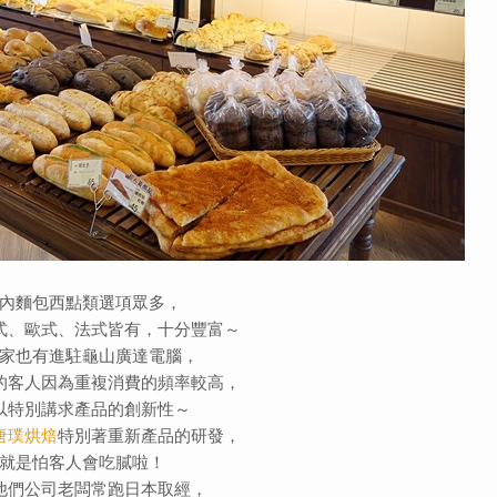
內麵包西點類選項眾多，
式、歐式、法式皆有，十分豐富～
家也有進駐龜山廣達電腦，
的客人因為重複消費的頻率較高，
以特別講求產品的創新性～
唐璞烘焙
特別著重新產品的研發，
就是怕客人會吃膩啦！
他們公司老闆常跑日本取經，