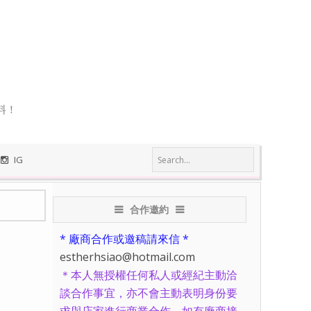
料！
IG
合作邀約
* 廠商合作或邀稿請來信 *
estherhsiao@hotmail.com
＊本人無授權任何私人或經紀主動洽
談合作事宜，亦不會主動表明身份要