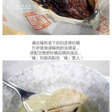
藏在蠔乾底下的則是將牡蠣
打碎後做成蠔肉奶油濃湯，
搭配完整肥牡蠣品嚐的湯品，
「蠔」到最高點也「蠔」驚人！