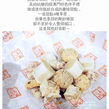
及紐結糖四樣澳門特色伴手禮
做成迷你版組合成的趣味甜點，
一道甜點4種享受，
份量也拿捏的剛好雖甜
卻不至於令人覺得膩口，
這道我也好喜歡～