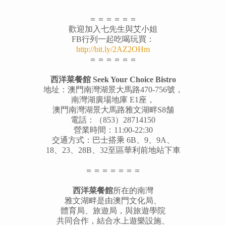
＝＝＝＝＝＝
歡迎加入七先生與艾小姐
FB行列一起吃喝玩買：
http://bit.ly/2AZ2OHm
＝＝＝＝＝＝
西洋菜餐館 Seek Your Choice Bistro
地址：澳門南灣湖景大馬路470-756號，
南灣湖廣場地庫 E1座，
澳門南灣湖景大馬路雅文湖畔S8舗
電話：（853）28714150
營業時間：11:00-22:30
交通方式：巴士搭乘 6B、9、9A、
18、23、28B、32至區華利前地站下車
＝＝＝＝＝＝＝
西洋菜餐館
所在的南灣
雅文湖畔是由澳門文化局、
體育局、旅遊局，與旅遊學院
共同合作，結合水上遊樂設施、