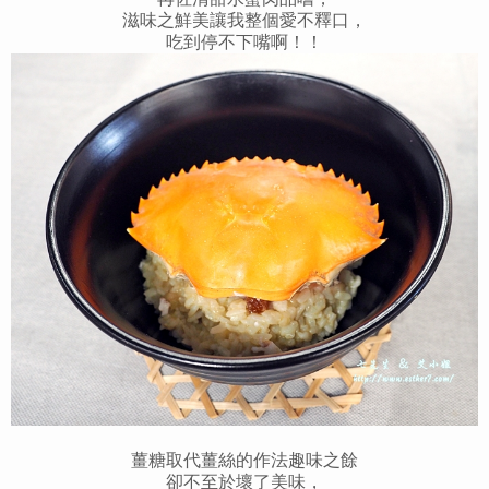
滋味之鮮美讓我整個愛不釋口，
吃到停不下嘴啊！！
薑糖取代薑絲的作法趣味之餘
卻不至於壞了美味，