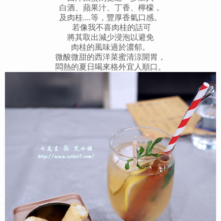
白酒、蘋果汁、丁香、檸檬，
及肉桂....等，豐厚香氣口感。
若像我不喜肉桂的話可
將其取出減少浸泡以避免
肉桂的風味過於濃郁。
微酸微甜的西洋菜蜜清涼開胃，
悶熱的夏日喝來格外宜人順口。