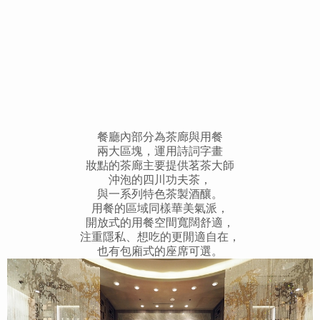
餐廳內部分為茶廊與用餐
兩大區塊，運用詩詞字畫
妝點的茶廊主要提供茗茶大師
沖泡的四川功夫茶，
與一系列特色茶製酒釀。
用餐的區域同樣華美氣派，
開放式的用餐空間寬闊舒適，
注重隱私、想吃的更閒適自在，
也有包廂式的座席可選。