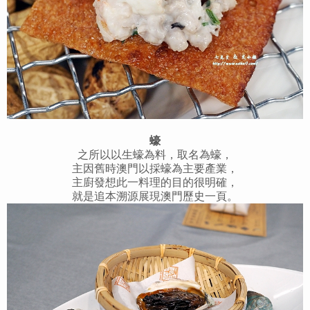
蠔
之所以以生蠔為料，取名為蠔，
主因舊時澳門以採蠔為主要產業，
主廚發想此一料理的目的很明確，
就是追本溯源展現澳門歷史一頁。