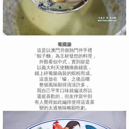
葡國腸
這是以澳門另個熱門伴手禮
「蝦子麵」為主材發想的料理，
外觀看似中式，實則卻是
以義大利天使麵捲曲鋪底，
鋪上碎葡腸偽裝的蝦粉而成。
這道放在「蠔」之後品嚐
整個風味顯得清淡許多，
我自己平常口味就偏淡所以
還挺喜歡的，但友伴當中則
有人覺得如此編排使得這道菜
變的太過無味略顯吃虧。