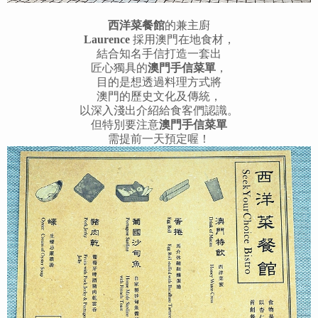
西洋菜餐館
的兼主廚
Laurence
採用澳門在地食材，
結合知名手信打造一套出
匠心獨具的
澳門手信菜單
，
目的是想透過料理方式將
澳門的歷史文化及傳統，
以深入淺出介紹給食客們認識。
但特別要注意
澳門手信菜單
需提前一天預定喔！