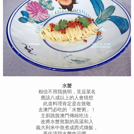
水蟹
相信不用我挑明，見這菜名
應該八成以上的人會猜想
此道料理肯定是在致敬
去澳門必吃的「水蟹粥」！
主廚跳脫澳門傳統吃法，
改將水蟹熬製的高湯和入
義大利米中熬煮成西式燉飯，
再佐清甜水蟹肉品嚐，