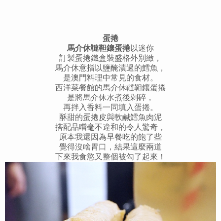
蛋捲
馬介休韃靼鑲蛋捲
以迷你
訂製蛋捲鐵盒裝盛格外別緻，
馬介休意指以鹽醃漬過的鱈魚，
是澳門料理中常見的食材。
西洋菜餐館的馬介休韃靼鑲蛋捲
是將馬介休水煮後剁碎，
再拌入香料一同填入蛋捲。
酥甜的蛋捲皮與軟鹹鱈魚肉泥
搭配品嚐毫不違和的令人驚奇，
原本我還因為早餐吃的飽了些
覺得沒啥胃口，結果這麼兩道
下來我食慾又整個被勾了起來！