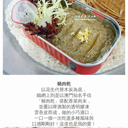
豬肉乾
以花生代替木炭為底，
鐵網上則是以澳門知名手信
「豬肉乾」搭配香菜肉末，
並覆以啤酒製的透明膠凍
雲吞皮而成，做的小巧適口，
一口一個一次吃盡多種風味與
口感剛剛好！這道也是我的愛！