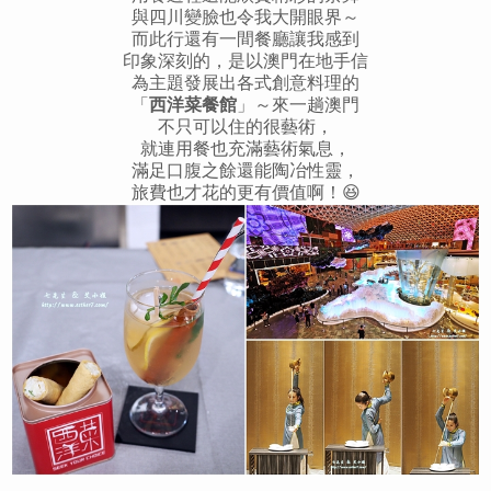
與四川變臉也令我大開眼界～
而此行還有一間餐廳讓我感到
印象深刻的，是以澳門在地手信
為主題發展出各式創意料理的
「
西洋菜餐館
」～來一趟澳門
不只可以住的很藝術，
就連用餐也充滿藝術氣息，
滿足口腹之餘還能陶冶性靈，
旅費也才花的更有價值啊！😆