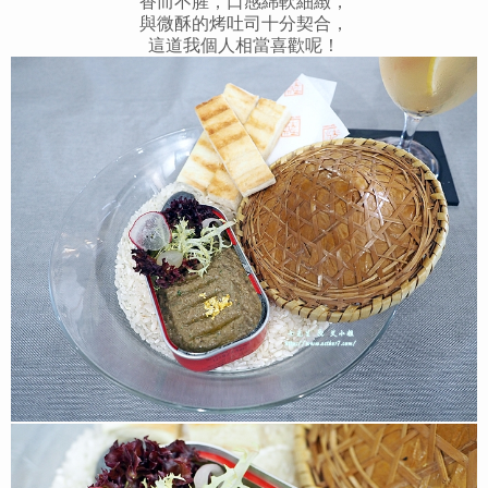
香而不腥，口感綿軟細緻，
與微酥的烤吐司十分契合，
這道我個人相當喜歡呢！