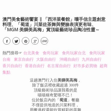
澳門美食藝術饗宴 ∥ 「西洋菜餐館」嚐手信主題創意
料理、「蜀道」川菜佐茶舞與變臉表演更有味、
「MGM 美獅美高梅」賞頂級藝術珍品陶冶性靈～
LINE
熱門搜尋☞
台北美食
食尚玩家
食尚玩家台北
食尚玩家
台南
東京自由行
大阪自由行
沖繩自由行
九州自由行
香川自由行
香港自由行
名古屋自由行
好市多必買物
超商
集點
這趟澳門行入住
美獅美高梅
，
除了飯店裡收藏超過 300件
頂級藝術珍品讓我看的是
嘖嘖稱奇驚嘆不已！
位於飯店內的「
蜀道
」餐廳
不僅提供地道的川菜料理，
用餐過程還能欣賞精彩的茶舞