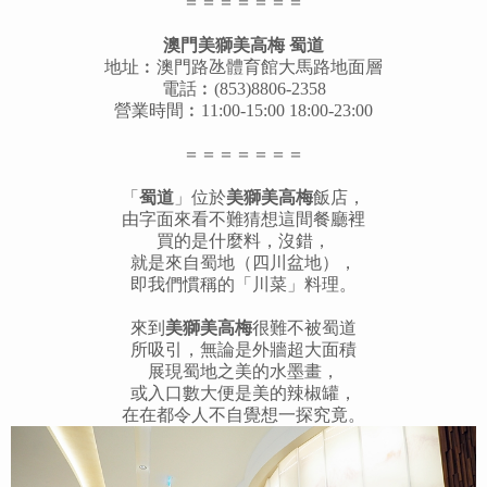
＝＝＝＝＝＝＝
澳門美獅美高梅 蜀道
地址︰澳門路氹體育館大馬路地面層
電話︰(853)8806-2358
營業時間︰11:00-15:00 18:00-23:00
＝＝＝＝＝＝＝
「
蜀道
」位於
美獅美高梅
飯店，
由字面來看不難猜想這間餐廳裡
買的是什麼料，沒錯，
就是來自蜀地（四川盆地），
即我們慣稱的「川菜」料理。
來到
美獅美高梅
很難不被蜀道
所吸引，無論是外牆超大面積
展現蜀地之美的水墨畫，
或入口數大便是美的辣椒罐，
在在都令人不自覺想一探究竟。