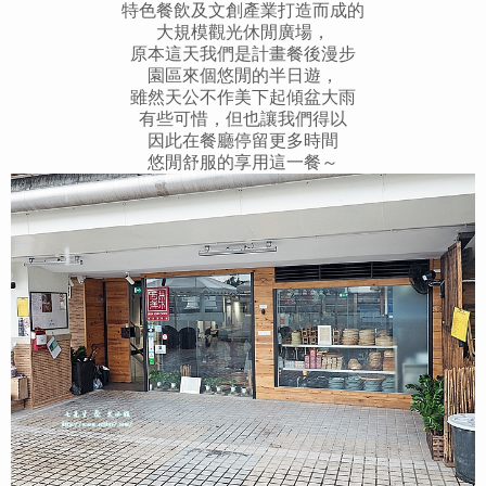
特色餐飲及文創產業打造而成的
大規模觀光休閒廣場，
原本這天我們是計畫餐後漫步
園區來個悠閒的半日遊，
雖然天公不作美下起傾盆大雨
有些可惜，但也讓我們得以
因此在餐廳停留更多時間
悠閒舒服的享用這一餐～