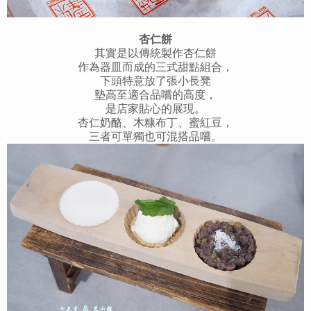
杏仁餅
其實是以傳統製作杏仁餅
作為器皿而成的三式甜點組合，
下頭特意放了張小長凳
墊高至適合品嚐的高度，
是店家貼心的展現。
杏仁奶酪、木糠布丁、蜜紅豆，
三者可單獨也可混搭品嚐。