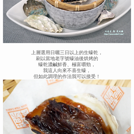
上層選用日曬三日以上的生蠔乾，
刷以當地老字號蠔油後烘烤的
蠔乾濃鹹鮮香、極富嚼勁，
我這人向來不喜生蠔，
但如此調理的作法我可以接受！