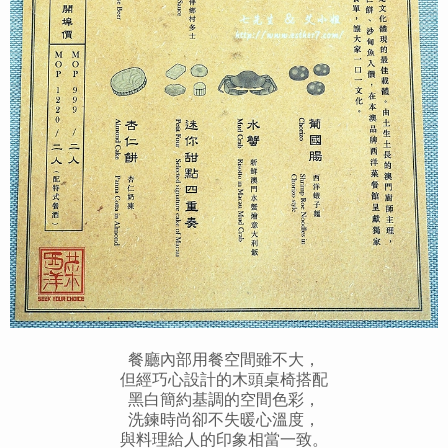
餐廳內部用餐空間雖不大，
但經巧心設計的木頭桌椅搭配
黑白簡約基調的空間色彩，
洗鍊時尚卻不失暖心溫度，
與料理給人的印象相當一致。