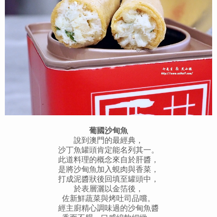
葡國沙甸魚
說到澳門的最經典，
沙丁魚罐頭肯定能名列其一。
此道料理的概念來自於肝醬，
是將沙甸魚加入蜆肉與香菜，
打成泥醬狀後回填至罐頭中，
於表層灑以金箔後，
佐新鮮蔬菜與烤吐司品嚐。
經主廚精心調味過的沙甸魚醬