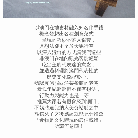
以澳門在地食材融入知名伴手禮
概念發想出各種創意菜式，
呈現的巧妙不落入俗套，
具想法卻不至於天馬行空，
以深入淺出的方式讓我們這些
非澳門在地的觀光客能輕鬆
吃出主廚想表達的意念，
並透過料理將澳門代表性的
歷史文化銘記於心。
我認真佩服西洋菜餐館的老闆，
看似年紀輕輕但不僅有想法，
行動力與能力也是一等一，
推薦大家若有機會來到澳門，
不妨將這兒納入美食站點之中，
相信來了之後應該就能充分體會
「食物是文化體現的最佳載體」
所謂何意囉！