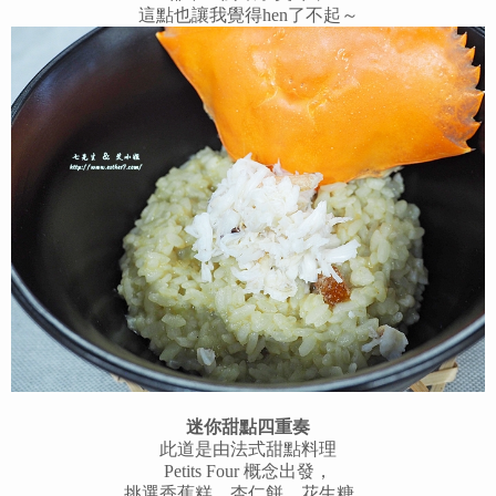
這點也讓我覺得hen了不起～
迷你甜點四重奏
此道是由法式甜點料理
Petits Four 概念出發，
挑選香蕉糕、杏仁餅、花生糖，