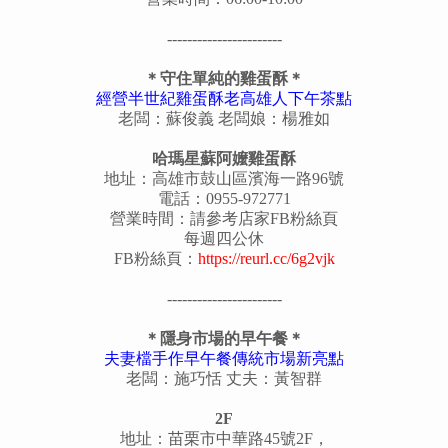
-----------------------
＊守住單純的雞蛋酥＊
經營半世紀雞蛋酥老高雄人下午茶點
老闆：蘇俊義 老闆娘：楊雅如
哈瑪星蘇阿嬤雞蛋酥
地址：高雄市鼓山區濱海一路96號
電話：0955-972771
營業時間：請參考店家FB粉絲頁
每週四公休
FB粉絲頁：
https://reurl.cc/6g2vjk
-----------------------
＊隱身市場的早午餐＊
夫妻檔手作早午餐傳統市場新亮點
老闆：施巧恬 丈夫：黃智群
2F
地址：苗栗市中華路45號2F，