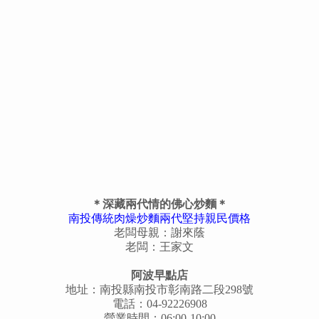
＊深藏兩代情的佛心炒麵＊
南投傳統肉燥炒麵兩代堅持親民價格
老闆母親：謝來蔭
老闆：王家文
阿波早點店
地址：南投縣南投市彰南路二段298號
電話：04-92226908
營業時間：06:00-10:00