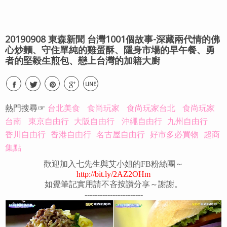
20190908 東森新聞 台灣1001個故事-深藏兩代情的佛
心炒麵、守住單純的雞蛋酥、隱身市場的早午餐、勇
者的堅毅生煎包、戀上台灣的加籍大廚
LINE
熱門搜尋☞
台北美食
食尚玩家
食尚玩家台北
食尚玩家
台南
東京自由行
大阪自由行
沖繩自由行
九州自由行
香川自由行
香港自由行
名古屋自由行
好市多必買物
超商
集點
歡迎加入七先生與艾小姐的FB粉絲團～
http://bit.ly/2AZ2OHm
如覺筆記實用請不吝按讚分享～謝謝。
-----------------------