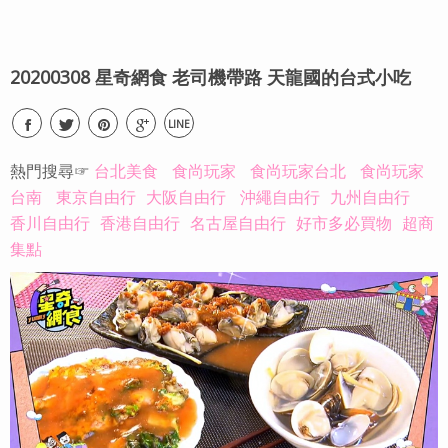
20200308 星奇網食 老司機帶路 天龍國的台式小吃
LINE
熱門搜尋☞
台北美食
食尚玩家
食尚玩家台北
食尚玩家
台南
東京自由行
大阪自由行
沖繩自由行
九州自由行
香川自由行
香港自由行
名古屋自由行
好市多必買物
超商
集點