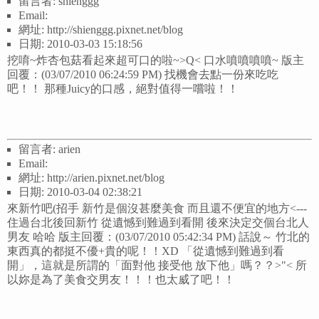
留言者: shienggg
Email:
網址: http://shienggg.pixnet.net/blog
日期: 2010-03-03 15:18:56
挖唷~炸杏包菇看起來超可口的啦~>Q< 口水噴噴噴噴~ 版主
回覆：(03/07/2010 06:24:59 PM) 找機會去點一份來吃吃
吧！！ 那種Juicy的口感，絕對值得一嚐啦！！
留言者: arien
Email:
網址: http://arien.pixnet.net/blog
日期: 2010-03-04 02:38:21
來新竹吧(招手 新竹是個沒甚麼美食 而且還不便宜的地方<---
住過台北後回新竹 從遺憾到難過到看開 後來決定交個台北人
男友 哈哈 版主回覆：(03/07/2010 05:42:34 PM) 話說～ 竹北的
東西真的都挺不優+貴的呢！！XD 「從遺憾到難過到看
開」，這就是所謂的「面對他 接受他 放下他」嗎？？>"< 所
以妳是為了美食交男友！！！也太威了吧！！