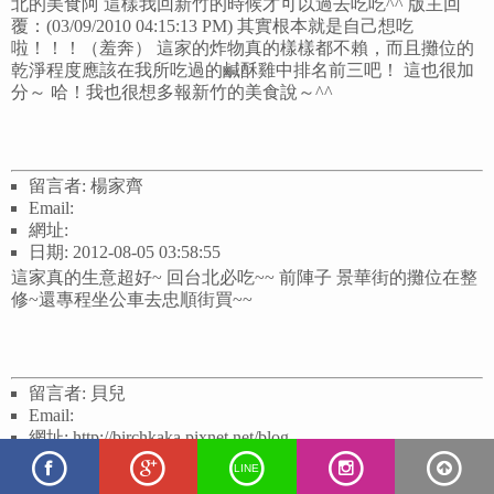
北的美食阿 這樣我回新竹的時候才可以過去吃吃^^ 版主回
覆：(03/09/2010 04:15:13 PM) 其實根本就是自己想吃
啦！！！（羞奔） 這家的炸物真的樣樣都不賴，而且攤位的
乾淨程度應該在我所吃過的鹹酥雞中排名前三吧！ 這也很加
分～ 哈！我也很想多報新竹的美食說～^^
留言者: 楊家齊
Email:
網址:
日期: 2012-08-05 03:58:55
這家真的生意超好~ 回台北必吃~~ 前陣子 景華街的攤位在整
修~還專程坐公車去忠順街買~~
留言者: 貝兒
Email:
網址: http://birchkaka.pixnet.net/blog
日期: 2013-05-04 18:07:50
LINE
居然被報出來了，這間的魷魚腳很好吃~以前在那條街打工，