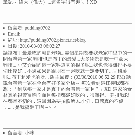
筆記～ 緯大（偉大）...這名字很有趣ㄟ！XD
留言者: pudding0702
Email:
網址: http://pudding0702.pixnet.net/blog
日期: 2010-03-03 06:02:27
話說布丁最愛吃的就是炸物...美個星期都要我老家埔里中的一
間台灣第一家 雞排也是布丁的最愛...大多術都是吃一中豪大
雞排... 小艾介紹的這一家料還真的很多呢...我也覺得雞排不要
切比較好... 不過如果是跟朋友一起吃就一定要切了...甘梅薯
耶...布丁超愛吃的呀... 版主回覆：(03/08/2010 06:52:29 PM) 話
說台灣第一家在全台有好多家分店～ 每次看到這扛棒我都在
想：「到底那一家才是真正的台灣第一家啊？」XD 這家的食
材真的很豐富呴？而且每樣都滿好吃的，很難得。 雞排我以
往都是不切的，這回因為要拍照所以才切，口感真的不優
ㄟ..... 是我搞砸了啊～>"<
留言者: 小咪