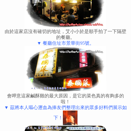
由於這家店沒有確切的地址，艾小小於是順手拍了一下隔壁
的餐廳。
▼ 餐廳住址市景華街95號。
會呷意這家鹹酥雞的最大原因，是它的菜色真的有夠多的
啦！
▼ 茲將本人嘔心瀝血為捧友們整理出來的眾多好料們展示如
下！