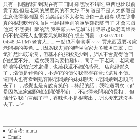
只有一間鹽酥雞到現在有三四間 雖然說不錯吃,東西也比以前
貴了點,但是老闆的態度真的不太好 不知道是不是人太多還是
生意做得很穩固,所以講話都不太客氣臉也一直很臭 現在除非
真的很想吃炸的,而且已經很晚別的鹽酥雞都關門了,才會去跟
他買 不然要排隊的話,我寧願去林記滷味排隊最起碼老闆娘長
的不賴漂亮人也很客氣笑咪咪的 版主回覆：(03/07/2010
04:48:34 PM) 老實人.......一點也不老實啊～～ 買東西還要考慮
老闆娘的美色....... 因為我去買的時候店家大多戴著口罩，口
氣雖然比較冷漠，但基本的服務沒少到，所以不會覺得他們
的態度不好。 這次我因為要拍雞排，問了一下老闆，老闆還
特地等我拍完才處理，也給我還不錯的感覺。 店家經營久
了，漲價是難免的，不過它的價位我覺得在台北還算平價。
這回去也有看到熟客跟老闆娘的妹妹聊天（老闆娘到忠順店
去了），感覺也是有說有笑的.... 林記的話，我吃過兩次（都
是因為這家鹹酥雞沒開的關係），不記得老闆娘的長相， 但
滷汁對我而言鹹了些，香味也不是很突出，所以後來就沒再
去了.....^^
留言者: murta
Email: