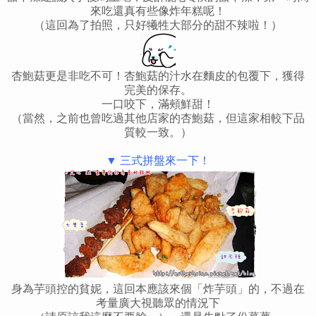
來吃還真有些像炸年糕呢！
（這回為了拍照，只好犧牲大部分的甜不辣啦！）
杏鮑菇更是非吃不可！杏鮑菇的汁水在麵皮的包覆下，獲得
完美的保存。
一口咬下，滿頰鮮甜！
（當然，之前也曾吃過其他店家的杏鮑菇，但這家相較下品
質較一致。）
▼ 三式拼盤來一下！
身為芋頭控的貧妮，這回本應該來個「炸芋頭」的，不過在
考量廣大視聽眾的情況下