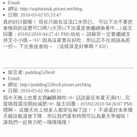
Email:
網址: http://sophieinuk.pixnet.net/blog
日期: 2010-03-02 05:33:47
真的好討厭喔！ 現在只能在這流口水而已。 可以下次不要把
食物寫的這麼可口嗎? (大哭) (下次還是會繼續偷看中....) 版主
回覆：(03/02/2010 04:27:41 PM) 哈哈～ 請蘇菲一定要繼續支
持艾小小哦～^O^ 因為這家實在好吃，所以忍不住就搞為惹
一些～ 下次會改進啦～ （這樣算是好事嗎？XD）
留言者: pudding520roll
Email:
網址: http://pudding520roll.pixnet.net/blog
日期: 2010-03-02 06:40:11
我今天晚上也要去買鹹酥雞吃>0< 話說最近有夏天滴FU...完
蛋嚕我還沒開始減肥>0< 版主回覆：(03/02/2010 04:26:07 PM)
嘿啊～ 這幾天街上很多人都穿短袖了說！！ 不過還好未來幾
天聽說氣溫會下降，所以我們還有時間可以為夏天準備啦！
讓我們一起努力吧～嘎嘎嘎嘎！