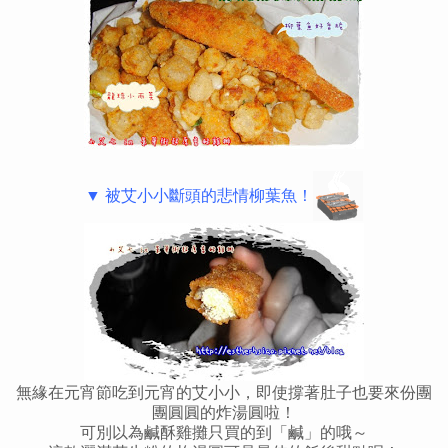
▼ 被艾小小斷頭的悲情柳葉魚！
無緣在元宵節吃到元宵的艾小小，即使撐著肚子也要來份團
團圓圓的炸湯圓啦！
可別以為鹹酥雞攤只買的到「鹹」的哦～