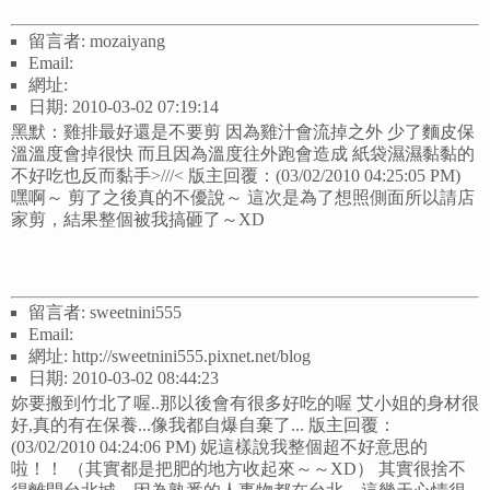
留言者: mozaiyang
Email:
網址:
日期: 2010-03-02 07:19:14
黑默：雞排最好還是不要剪 因為雞汁會流掉之外 少了麵皮保
溫溫度會掉很快 而且因為溫度往外跑會造成 紙袋濕濕黏黏的
不好吃也反而黏手>///< 版主回覆：(03/02/2010 04:25:05 PM)
嘿啊～ 剪了之後真的不優說～ 這次是為了想照側面所以請店
家剪，結果整個被我搞砸了～XD
留言者: sweetnini555
Email:
網址: http://sweetnini555.pixnet.net/blog
日期: 2010-03-02 08:44:23
妳要搬到竹北了喔..那以後會有很多好吃的喔 艾小姐的身材很
好,真的有在保養...像我都自爆自棄了... 版主回覆：
(03/02/2010 04:24:06 PM) 妮這樣說我整個超不好意思的
啦！！ （其實都是把肥的地方收起來～～XD） 其實很捨不