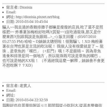
留言者: Dionisia
Email:
網址: http://dionisia.pixnet.net/blog
日期: 2010-03-04 10:45:04
騙人~~我去過的香雞排攤子都嘛是瘦瘦的店員,吃了還不是照
樣肥~~ 炸番薯加梅粉好吃嗎?(質疑~~)沒吃過龍珠,那又是什
麼東西?(別跟我說是魚眼睛...>_<) 版主回覆：(03/07/2010
05:27:55 PM) 哈哈～D姊姊太聰明啦！很難騙ㄟ！XD 梅粉蕃
薯在台灣也算是主流的吃法呢！ 我個人沒有很愛就是了～ 龍
珠，是章魚的「嘴巴」（+肛門）哦！不是眼睛～ 因為章魚
進食和排泄是同一個地方，所以龍珠既可說是章魚的嘴巴，
也可說是牠的XX啦！ （不過經我這麼一解釋，姊姊會不會更
不想吃啊？？XD）
留言者: 老實人
Email:
網址:
日期: 2010-03-04 22:32:59
我剛好也住景華街附近ㄝ!! 那間我從小吃到大,從原本整條街