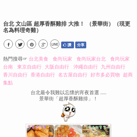
台北 文山區 超厚香酥雞排 大推！ （景華街）（現更
名為料理奇雞）
LINE
讚
分享
熱門搜尋☞
台北美食
食尚玩家
食尚玩家台北
食尚玩家
台南
東京自由行
大阪自由行
沖繩自由行
九州自由行
香川自由行
香港自由行
名古屋自由行
好市多必買物
超商
集點
台北最令我難以忘懷的宵夜首選 .....
景華街「超厚香酥雞排」！