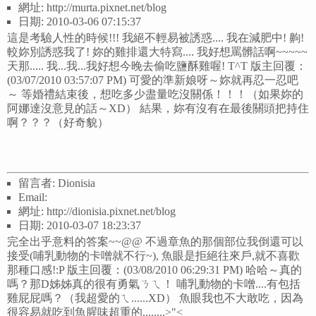
網址: http://murta.pixnet.net/blog
日期: 2010-03-06 07:15:37
這是考驗人性的時候!!! 我絕不輕易被誘惑.... 我在減肥中! 齁!
較妳別誘惑我了! 妳的雞排還大特寫.... 我好想罵髒話啊~~~~~
天那..... 我...我...我好想今晚去偷吃鹽酥雞喔! T^T 版主回覆：
(03/07/2010 03:57:07 PM) 可愛的準新娘呀～妳就再忍一忍吧
～ 等婚禮結束後，想吃多少盡量吃沒關係！！！（如果妳的
阿娜達沒意見的話～XD） 結果，妳有沒有在最後關頭把持住
啊？？？（好奇貌）
留言者: Dionisia
Email:
網址: http://dionisia.pixnet.net/blog
日期: 2010-03-07 18:23:37
完全出乎意料的答案~~@@ 不過章魚的那個部位我倒還可以
接受(哺乳動物的卡噌就不行~), 魚眼是拒絕往來戶,就不喜歡
那種口感!:P 版主回覆：(03/08/2010 06:29:31 PM) 哈哈～真的
嗎？那D姊姊真的很有勇氣ㄋㄟ！ 哺乳動物的卡噌....有包括
雞屁屁嗎？（我超愛的ㄟ......XD） 魚眼我也不大敢吃，因為
很容易就吃到魚腥味超重的........>"<