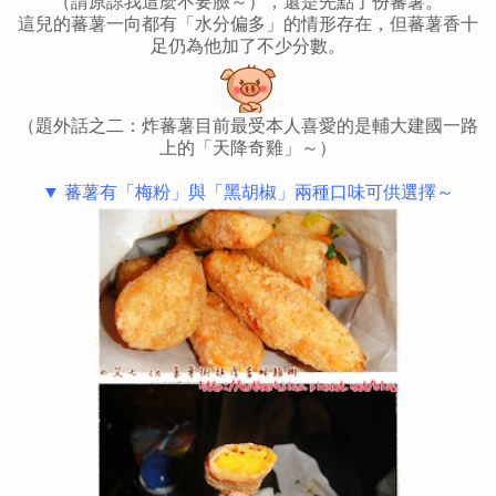
（請原諒我這麼不要臉～），還是先點了份蕃薯。
這兒的蕃薯一向都有「水分偏多」的情形存在，但蕃薯香十
足仍為他加了不少分數。
（題外話之二：炸蕃薯目前最受本人喜愛的是輔大建國一路
上的「天降奇雞」～）
▼ 蕃薯有「梅粉」與「黑胡椒」兩種口味可供選擇～