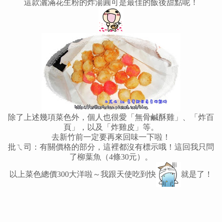
這款灑滿花生粉的炸湯圓可是最佳的飯後甜點呢！
除了上述幾項菜色外，個人也很愛「無骨鹹酥雞」、「炸百
頁」，以及「炸雞皮」等。
去新竹前一定要再來回味一下啦！
批ㄟ司：有關價格的部分，這裡都沒有標示哦！這回我只問
了柳葉魚（4條30元）。
以上菜色總價300大洋啦～我跟天使吃到快
就是了！