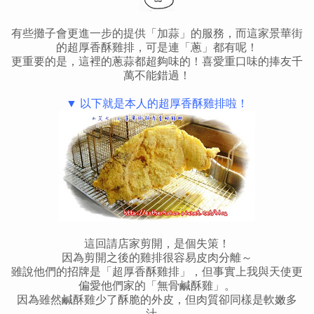
有些攤子會更進一步的提供「加蒜」的服務，而這家景華街
的超厚香酥雞排，可是連「蔥」都有呢！
更重要的是，這裡的蔥蒜都超夠味的！喜愛重口味的捧友千
萬不能錯過！
▼ 以下就是本人的超厚香酥雞排啦！
這回請店家剪開，是個失策！
因為剪開之後的雞排很容易皮肉分離～
雖說他們的招牌是「超厚香酥雞排」，但事實上我與天使更
偏愛他們家的「無骨鹹酥雞」。
因為雖然鹹酥雞少了酥脆的外皮，但肉質卻同樣是軟嫩多
汁，