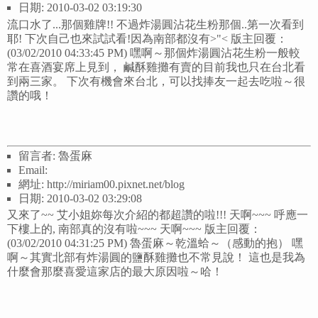
日期: 2010-03-02 03:19:30
流口水了...那個雞牌!! 不過炸湯圓沾花生粉那個..第一次看到
耶! 下次自己也來試試看!因為南部都沒有>"< 版主回覆：
(03/02/2010 04:33:45 PM) 嘿啊～那個炸湯圓沾花生粉一般較
常在喜酒宴席上見到， 鹹酥雞攤有賣的目前我也只在台北看
到兩三家。 下次有機會來台北，可以找捧友一起去吃啦～很
讚的哦！
留言者: 魯蛋麻
Email:
網址: http://miriam00.pixnet.net/blog
日期: 2010-03-02 03:29:08
又來了~~ 艾小姐妳每次介紹的都超讚的啦!!! 天啊~~~ 呼應一
下樓上的, 南部真的沒有啦~~~ 天啊~~~ 版主回覆：
(03/02/2010 04:31:25 PM) 魯蛋麻～乾溫蛤～（感動的抱） 嘿
啊～其實北部有炸湯圓的鹽酥雞攤也不常見說！ 這也是我為
什麼會那麼喜愛這家店的最大原因啦～哈！