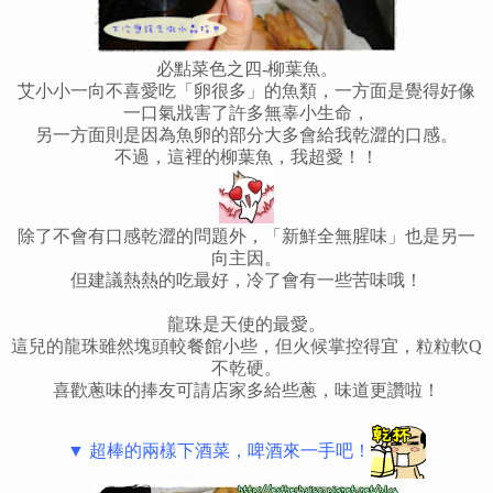
必點菜色之四-柳葉魚。
艾小小一向不喜愛吃「卵很多」的魚類，一方面是覺得好像
一口氣戕害了許多無辜小生命，
另一方面則是因為魚卵的部分大多會給我乾澀的口感。
不過，這裡的柳葉魚，我超愛！！
除了不會有口感乾澀的問題外，「新鮮全無腥味」也是另一
向主因。
但建議熱熱的吃最好，冷了會有一些苦味哦！
龍珠是天使的最愛。
這兒的龍珠雖然塊頭較餐館小些，但火候掌控得宜，粒粒軟Q
不乾硬。
喜歡蔥味的捧友可請店家多給些蔥，味道更讚啦！
▼ 超棒的兩樣下酒菜，啤酒來一手吧！