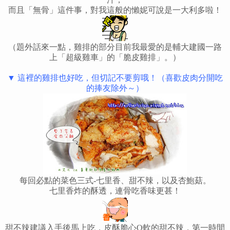
而且「無骨」這件事，對我這般的懶妮可說是一大利多啦！
（題外話來一點，雞排的部分目前我最愛的是輔大建國一路
上「超級雞車」的「脆皮雞排」。）
▼ 這裡的雞排也好吃，但切記不要剪哦！（喜歡皮肉分開吃
的捧友除外～）
每回必點的菜色三式-七里香、甜不辣，以及杏鮑菇。
七里香炸的酥透，連骨吃香味更甚！
甜不辣建議入手後馬上吃，皮酥脆心Q軟的甜不辣，第一時間