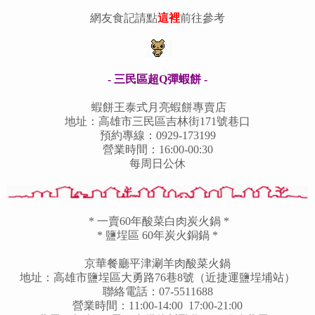
網友食記請點
這裡
前往參考
- 三民區超Q彈蝦餅 -
蝦餅王泰式月亮蝦餅專賣店
地址：高雄市三民區吉林街171號巷口
預約專線：0929-173199
營業時間：16:00-00:30
每周日公休
* 一賣60年酸菜白肉炭火鍋 *
* 鹽埕區 60年炭火銅鍋 *
京華餐廳平津涮羊肉酸菜火鍋
地址：高雄市鹽埕區大勇路76巷8號（近捷運鹽埕埔站）
聯絡電話：07-5511688
營業時間：11:00-14:00 17:00-21:00