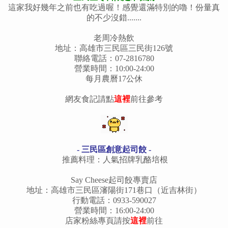
這家我好幾年之前也有吃過喔！感覺還滿特別的嚕！份量真
的不少沒錯.......
老周冷熱飲
地址：高雄市三民區三民街126號
聯絡電話：07-2816780
營業時間：10:00-24:00
每月農曆17公休
網友食記請點
這裡
前往參考
- 三民區創意起司餃 -
推薦料理：人氣招牌乳酪培根
Say Cheese起司餃專賣店
地址：高雄市三民區瀋陽街171巷口（近吉林街）
行動電話：0933-590027
營業時間：16:00-24:00
店家粉絲專頁請按
這裡
前往