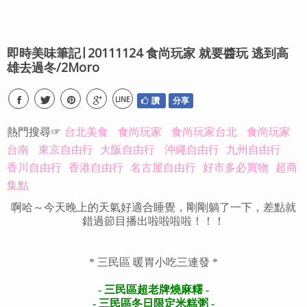
即時美味筆記∣ 20111124 食尚玩家 就要醬玩 逃到高
雄去過冬/2Moro
LINE
讚
分享
熱門搜尋☞
台北美食
食尚玩家
食尚玩家台北
食尚玩家
台南
東京自由行
大阪自由行
沖繩自由行
九州自由行
香川自由行
香港自由行
名古屋自由行
好市多必買物
超商
集點
啊哈～今天晚上的天氣好適合睡覺，剛剛躺了一下，差點就
錯過節目播出啦啦啦啦！！！
* 三民區 暖胃小吃三連發 *
- 三民區超老牌燒麻糬 -
- 三民區冬日限定米糕粥 -