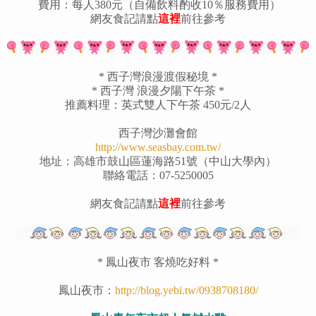
費用：每人380元（自備飲料酌收10％服務費用）
網友食記請點
這裡
前往參考
* 西子灣浪漫渡假秘境 *
* 西子灣 浪漫夕陽下午茶 *
推薦料理：英式雙人下午茶 450元/2人
西子灣沙灘會館
http://www.seasbay.com.tw/
地址：高雄市鼓山區蓮海路51號（中山大學內）
聯絡電話：07-5250005
網友食記請點
這裡
前往參考
* 鳳山夜市 客燒吃好料 *
鳳山夜市：
http://blog.yebi.tw/0938708180/