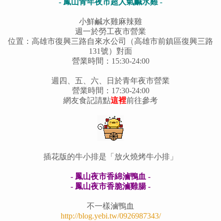
- 鳳山青年夜市超人氣鹹水雞 -
小鮮鹹水雞麻辣雞
週一於勞工夜市營業
位置：高雄市復興三路自來水公司（高雄市前鎮區復興三路
131號）對面
營業時間：15:30-24:00
週四、五、六、日於青年夜市營業
營業時間：17:30-24:00
網友食記請點
這裡
前往參考
插花版的牛小排是「放火燒烤牛小排」
- 鳳山夜市香綿滷鴨血 -
- 鳳山夜市香脆滷雞腸 -
不一樣滷鴨血
http://blog.yebi.tw/0926987343/