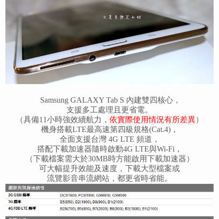
Samsung GALAXY Tab S 內建雙四核心，
支援多工處理且更省電。
（具備11小時強效續航力，
依實際使用情況有所差異
）
機身搭載LTE最高速第四級規格(Cat.4)，
全面支援台灣 4G LTE 頻道，
搭配下載加速器隨時啟動4G LTE與Wi-Fi，
（下載檔案需大於30MB時方能啟用下載加速器）
可大幅提升效能及速度，下載大型檔案或
流覽影音串流網站，都更省時省能。