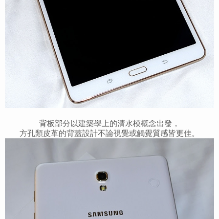
背板部分以建築學上的清水模概念出發，
方孔類皮革的背蓋設計不論視覺或觸覺質感皆更佳。