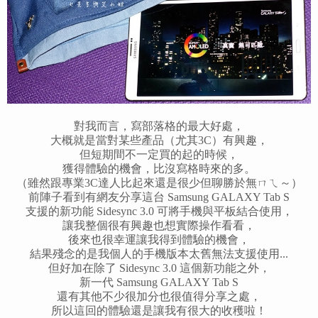
對我而言，寫部落格的最大好處，
大概就是當對某些產品（尤其3C）有興趣，
但短期間不一定買的起的時候，
獲得體驗的機會，比沒寫格時來的多。
（雖然跟專業3C達人比起來還是很少但聊勝於無ㄇㄟ～）
前陣子看到有網友分享這台 Samsung GALAXY Tab S
支援的新功能 Sidesync 3.0 可將手機與平板結合使用，
讓我整個很有興趣也想實際操作看看，
後來也很幸運讓我得到體驗的機會，
結果殘念的是我個人的手機版本太舊無法支援使用...
但好加在除了
Sidesync 3.0
這個新功能之外，
新一代
Samsung GALAXY Tab S
還有其他不少
很加分也很值得分享之處，
所以這回的體驗還是讓我有很大的收穫啦！