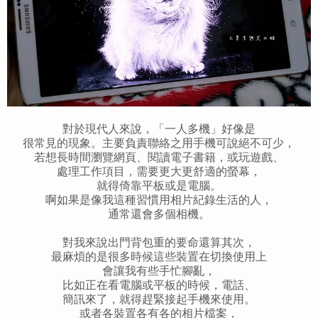
對於現代人來說，「一人多機」好像是
很常見的現象。主要負責聯絡之用手機可說絕不可少，
若想長時間瀏覽網頁、閱讀電子書籍，或玩遊戲、
處理工作項目，需要更大更舒適的螢幕，
就得倚靠平板或是電腦。
啊如果是像我這種習慣用相片紀錄生活的人，
通常還會多個相機。
對我來說出門背包重的要命還算其次，
最麻煩的是很多時候這些裝置在切換使用上
會讓我有些手忙腳亂，
比如正在看電腦或平板的時候，電話、
簡訊來了，就得趕緊接起手機來使用。
或者各裝置各有各的相片檔案，