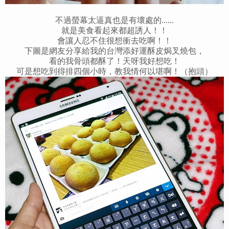
不過螢幕太逼真也是有壞處的......
就是美食看起來都超誘人！！
會讓人忍不住很想衝去吃啊！！
下圖是網友分享給我的台灣添好運酥皮焗叉燒包，
看的我骨頭都酥了！天呀我好想吃！
可是想吃到得排四個小時，教我情何以堪啊！（抱頭）