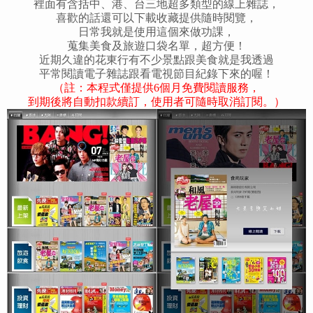
裡面有含括中、港、台三地超多類型的線上雜誌，
喜歡的話還可以下載收藏提供隨時閱覽，
日常我就是使用這個來做功課，
蒐集美食及旅遊口袋名單，超方便！
近期久違的花東行有不少景點跟美食就是我透過
平常閱讀電子雜誌跟看電視節目紀錄下來的喔！
（註：本程式僅提供6個月免費閱讀服務，
到期後將自動扣款續訂，使用者可隨時取消訂閱。）