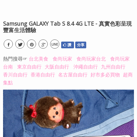
Samsung GALAXY Tab S 8.4 4G LTE - 真實色彩呈現
豐富生活體驗
LINE
讚
分享
熱門搜尋☞
台北美食
食尚玩家
食尚玩家台北
食尚玩家
台南
東京自由行
大阪自由行
沖繩自由行
九州自由行
香川自由行
香港自由行
名古屋自由行
好市多必買物
超商
集點