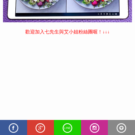
歡迎加入七先生與艾小姐粉絲團喔！↓↓↓
LINE