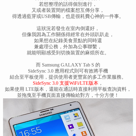
若想整理的話得個別進行，
又或者裝置間的檔案想互傳分享，
得透過藍芽或USB傳輸，也是很耗費心神的一件事。
這狀況若發生在室內倒還好，
但像我因為工作關係得經常在外頭趴趴走，
如果想在紀錄美食景點的同時還
兼處理公務，外加為公事聯繫，
就能明顯感受到切換裝置的麻煩所在。
而 Samsung GALAXY Tab S 的
SideSync 3.0 應用程式則可有效將手機
結合至平板使用，提供使用者更豐富的多工作業服務。
SideSync 3.0
支援WiFi/LTE版本
，
如果使用 LTE版本，還能在通話時直接利用平板查詢資料，
並拖曳至手機頁面直接傳輸給對方，十分方便！