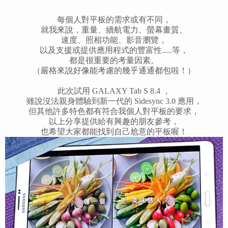
每個人對平板的需求或有不同，
就我來說，重量、續航電力、螢幕畫質、
速度、照相功能、影音瀏覽，
以及支援或提供應用程式的豐富性.....等，
都是很重要的考量因素。
（嚴格來說好像能考慮的幾乎通通都包啦！）
此次試用 GALAXY Tab S 8.4 ，
雖說沒法親身體驗到新一代的
Sidesync 3.0 應用，
但其他許多特色都有符合我個人對平板的要求，
以上分享提供給有興趣的朋友參考，
也希望大家都能找到自己尬意的平板喔！