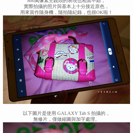
800萬像素主鏡頭的表現也相當不錯，
實際拍攝的照片與基本上十分接近原色，
用來當作隨身機，隨拍隨紀錄，也很OK啦！
以下圖片是使用 GALAXY Tab S 拍攝的，
無修片，僅做縮圖與加字處理。