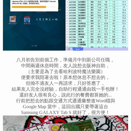
八月初告別前個工作，準備月中到新公司任職，
中間兩週休息時間，友人說想去阪神自助，
（主要是為了去看哈利波特魔法樂園）
便要求我陪著去啦！
原本想休息不想去的，
但拗不過友人一再請求，
只好答應了，
結果友人完全沒經驗，自助行程通通由我一手包辦！
還好友人很有良心，說此行的餐費都算她的...
行前把想去的點跟交通方式通通彙整進Word檔與
Google Map 當中，這回出國只要帶著這台
Samsung GALAXY Tab S 就好了，很方便！