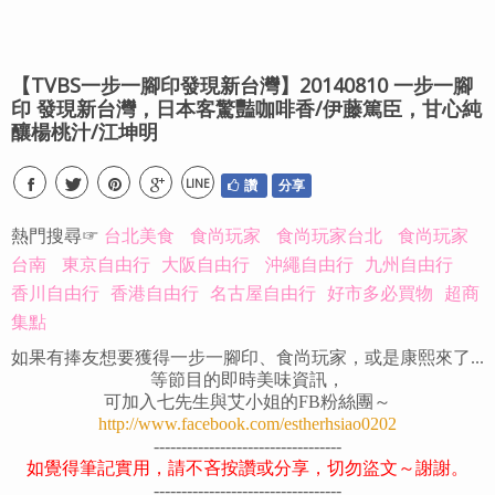
【TVBS一步一腳印發現新台灣】20140810 一步一腳
印 發現新台灣，日本客驚豔咖啡香/伊藤篤臣，甘心純
釀楊桃汁/江坤明
LINE
讚
分享
熱門搜尋☞
台北美食
食尚玩家
食尚玩家台北
食尚玩家
台南
東京自由行
大阪自由行
沖繩自由行
九州自由行
香川自由行
香港自由行
名古屋自由行
好市多必買物
超商
集點
如果有捧友想要獲得一步一腳印、食尚玩家，或是康熙來了...
等節目的即時美味資訊，
可加入七先生與艾小姐的FB粉絲團～
http://www.facebook.com/estherhsiao0202
----------------------------------
如覺得筆記實用，請不吝按讚或分享，切勿盜文～謝謝。
----------------------------------