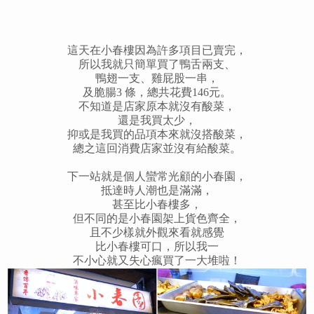
這天在小春樓因為許多項目已賣完，
所以我就只簡單買了鴨舌兩支、
鴨翅一支、雞屁股一串，
及脆腸3 條，總共花費146元。
不知道是店家原本就沒有酸菜，
還是我買太少，
抑或是我買的品項本來就沒搭酸菜，
總之這回消費店家並沒有給酸菜。
下一站就是個人蠻常光顧的小春園，
抵達時人潮也是滿滿，
甚至比小春樓多，
但不同的是小春園架上貨色齊全，
且不少樣就外觀來看就感覺
比小春樓可口，
所以我一
不小心就又失心瘋買了一大堆啦！