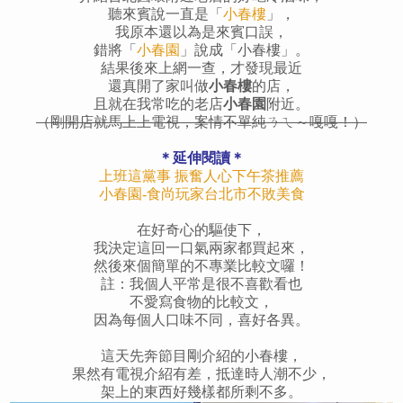
聽來賓說一直是「
小春樓
」，
我原本還以為是來賓口誤，
錯將「
小春園
」說成「小春樓」。
結果後來上網一查，
才發現最近
還
真開了家叫做
小春樓
的店，
且就在我常吃的老店
小春園
附近。
（剛開店就馬上上電視，案情不單純ㄋㄟ～嘎嘎！）
＊延伸閱讀＊
上班這黨事 振奮人心下午茶推薦
小春園-食尚玩家台北市不敗美食
在好奇心的驅使下，
我決定這回一口氣兩家都買起來，
然後來個簡單的不專業比較文囉！
註：我個人平常是很不喜歡看也
不愛寫食物的比較文，
因為每個人口味不同，喜好各異。
這天先奔節目剛介紹的小春樓，
果然有電視介紹有差，抵達時人潮不少，
架上的東西好幾樣都所剩不多。