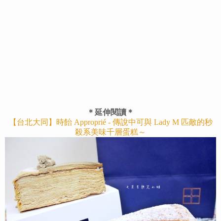
＊延伸閱讀＊
【台北大同】時飴 Approprié - 傳說中可與 Lady M 匹敵的秒
殺系美味千層蛋糕～