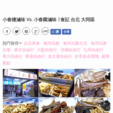
小春樓滷味 Vs. 小春園滷味 ∣ 食記 台北 大同區
LINE
讚
分享
熱門搜尋☞
台北美食
食尚玩家
食尚玩家台北
食尚玩家
台南
東京自由行
大阪自由行
沖繩自由行
九州自由行
香川自由行
香港自由行
名古屋自由行
好市多必買物
超商
集點