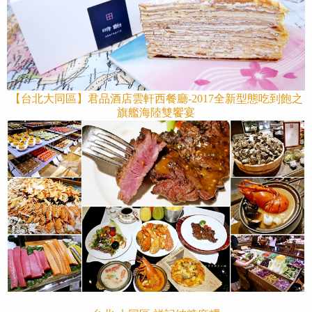
【台北大同區】君品酒店雲軒西餐廳-2017全新型態吃到飽之
旗艦海陸雙饗宴