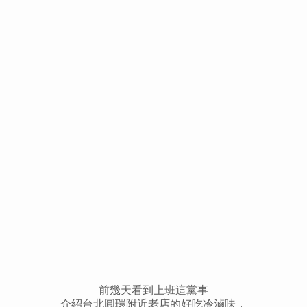
前幾天看到上班這黨事
介紹台北圓環附近老店的好吃冷滷味，