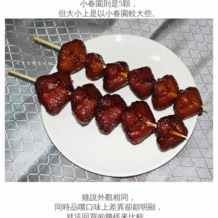
小春園則是5顆，
但大小上是以小春園較大些。
雖說外觀相同，
同時品嚐口味上差異卻頗明顯，
就這回買的幾樣來比較，