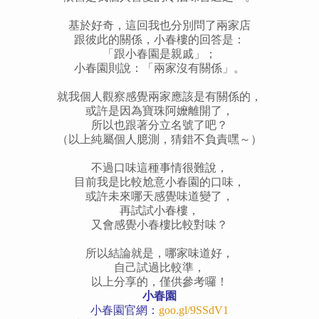
基於好奇，這回我也分別問了兩家店
跟彼此的關係，小春樓的回答是：
「跟小春園是親戚」；
小春園則說：「兩家沒有關係」。
就我個人觀察感覺兩家應該是有關係的，
或許是因為寶珠阿嬤離開了，
所以也跟著分立名號了吧？
（以上純屬個人臆測，猜錯不負責嘿～）
不過口味這種事情很難說，
目前我是比較尬意小春園的口味，
或許未來哪天感覺味道變了，
再試試小春樓，
又會感覺小春樓比較對味？
所以結論就是，哪家味道好，
自己試過比較準，
以上分享的，僅供參考囉！
小春園
小春園官網：
goo.gl/9SSdV1