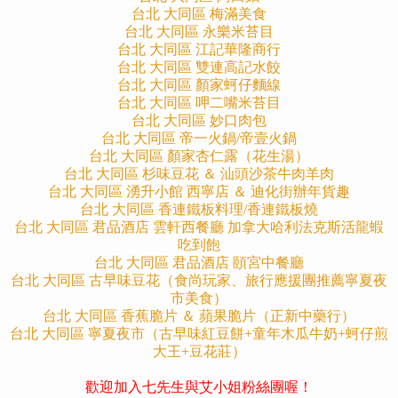
台北 大同區 梅滿美食
台北 大同區 永樂米苔目
台北 大同區 江記華隆商行
台北 大同區 雙連高記水餃
台北 大同區 顏家蚵仔麵線
台北 大同區 呷二嘴米苔目
台北 大同區 妙口肉包
台北 大同區 帝一火鍋/帝壹火鍋
台北 大同區 顏家杏仁露（花生湯）
台北 大同區 杉味豆花 ＆ 汕頭沙茶牛肉羊肉
台北 大同區 湧升小館 西寧店 ＆ 迪化街辦年貨趣
台北 大同區 香連鐵板料理/香連鐵板燒
台北 大同區 君品酒店 雲軒西餐廳 加拿大哈利法克斯活龍蝦
吃到飽
台北 大同區 君品酒店 頤宮中餐廳
台北 大同區 古早味豆花（食尚玩家、旅行應援團推薦寧夏夜
市美食）
台北 大同區 香蕉脆片 ＆ 蘋果脆片（正新中藥行）
台北 大同區 寧夏夜市（古早味紅豆餅+童年木瓜牛奶+蚵仔煎
大王+豆花莊）
歡迎加入七先生與艾小姐粉絲團喔！