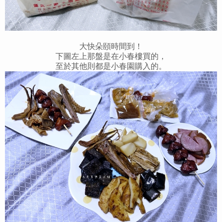
大快朵頤時間到！
下圖左上那盤是在小春樓買的，
至於其他則都是小春園購入的。