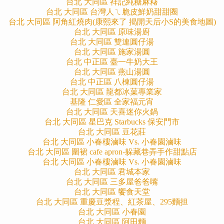
台北 大同區 祥記純糖麻糬
台北 大同區 台灣人ㄟ脆皮鮮奶甜甜圈
台北 大同區 阿角紅燒肉(康熙來了 揭開天后小S的美食地圖)
台北 大同區 原味湯廚
台北 大同區 雙連圓仔湯
台北 大同區 施家湯圓
台北 中正區 臺一牛奶大王
台北 大同區 燕山湯圓
台北 中正區 八棟圓仔湯
台北 大同區 龍都冰菓專業家
基隆 仁愛區 全家福元宵
台北 大同區 天喜迷你火鍋
台北 大同區 星巴克 Starbucks 保安門市
台北 大同區 豆花莊
台北 大同區 小春樓滷味 Vs. 小春園滷味
台北 大同區 圍裙 cafe apron-躲藏巷弄手作甜點店
台北 大同區 小春樓滷味 Vs. 小春園滷味
台北 大同區 君城本家
台北 大同區 三多屋爸爸嘴
台北 大同區 饗食天堂
台北 大同區 重慶豆漿程、紅茶屋、295麵担
台北 大同區 小春園
台北 大同區 阿田麵