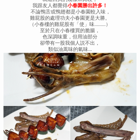
我跟友人都覺得
小春園勝出許多！
不論鴨舌或鴨翅都是小春園較入味，
雞屁股的處理功夫小春園更是大勝。
（小春樓的雞屁股有「使」味.........）
至於只在小春樓買的脆腸，
色深調味重，但用油部分
卻帶有一股
我個人説不出，
類似油蒿味的氣味...