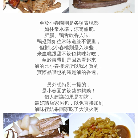
至於小春園則是各項表現都
一如往常水準，
涼筍甜脆、
肥腸、鴨舌軟香入味、
鴨翅雖如往常味道並不很重，
但對比小春樓則是入味些，
米血糕跟甜不辣也夠味好吃，
至於海帶則是因為看起來
滷的比小春樓透
所以我才買的，
實際品嚐也的確是滷的香透。
另外想特別一提的，
是小春園的辣醬超夠勁！
個人建議如果是初訪，
最好請店家另包，以免直接加到
滷味裡
結果回家吃了大噴火啊！