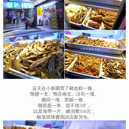
這天在小春園買了豬血糕一條、
鴨翅一支、鴨舌兩支、
涼筍一塊、
捆蹄一塊、
肥腸一條、
雞屁股一串、
甜不辣3片
，
以及海帶一片。
總消費316元，
酸菜跟辣醬我請店家另包。