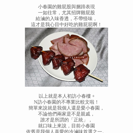
小春園的雞屁股與捆蹄表現
一如往常，
尤其招牌雞屁股
給滷的入味香透，不帶怪味，
這才是我心目中好吃的雞屁屁啊！
以上就是本人初訪小春樓 +
N訪小春園的不專業比較文啦！
簡單來說就是我個人還是愛小春園，
不論他們兩家是不是親戚，
誰才是所謂的「正統」，
就口味上來說，
目前小春園
依舊是我個人喜愛的冷滷味首選之一。