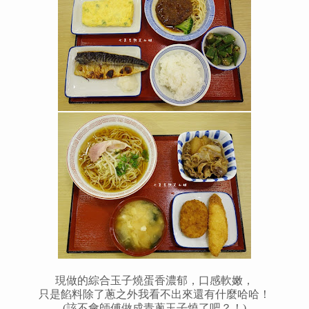
現做的綜合玉子燒蛋香濃郁，口感軟嫩，
只是餡料除了蔥之外我看不出來還有什麼哈哈！
(該不會師傅做成青蔥玉子燒了吧？！)