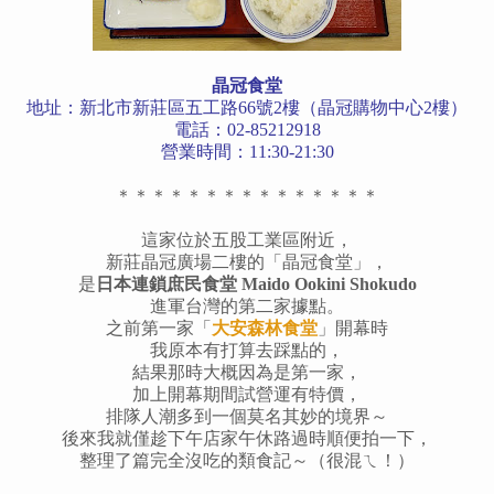
晶冠食堂
地址：新北市新莊區五工路66號2樓（晶冠購物中心2樓）
電話：02-85212918
營業時間：11:30-21:30
＊＊＊＊＊＊＊＊＊＊＊＊＊＊＊
這家位於五股工業區附近，
新莊晶冠廣場二樓的「晶冠食堂」，
是
日本連鎖庶民食堂 Maido Ookini Shokudo
進軍台灣的第二家據點。
之前第一家「
大安森林食堂
」開幕時
我原本有打算去踩點的，
結果那時大概因為是第一家，
加上開幕期間試營運有特價，
排隊人潮多到一個莫名其妙的境界～
後來我就僅趁下午店家午休路過時順便拍一下，
整理了篇完全沒吃的類食記～（很混ㄟ！）