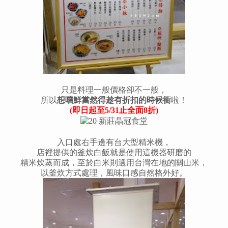
只是料理一般價格卻不一般，
所以
想嚐鮮當然得趁有折扣的時候衝
啦！
(即日起至5/31止全面8折)
入口處右手邊有台大型精米機，
店裡提供的釜炊白飯就是使用這機器研磨的
精米炊蒸而成，至於白米則選用台灣在地的關山米，
以釜炊方式處理，風味口感自然格外好。