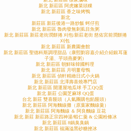
新北 新莊區 阿虎嬸菜頭粿
新北 新莊區 香之味烤鴨
新北
新莊區 新莊後港一路炒飯 蚵仔煎
新北 新莊區 魯肉發無刺虱目魚粥
新北 新莊區 新莊老街潤餅捲 刈包/新莊老街 慈佑宮前潤餅捲
刈包
新北 新莊區 新農園會館
新北 新莊區 聖德科斯調理甜品（康熙劉容嘉介紹介紹銀耳蓮
子湯、芋頭燕麥粥）
新北 新莊區 朝鮮味韓國料理
新北 新莊區 月明薑母鴨
新北 新莊區 偵軒精緻日式小火鍋
新北 新莊區 北澤壽喜燒專門店
新北 新莊區 開運屋地瓜球 手工QQ蛋
新北 新莊 公園芝麻球 QQ蛋
台北 新莊 雙喜饅頭（人氣團購包餡饅頭）
新北 新莊區 阿海麵線攤（原葉家麵線羹）
新北 新莊區 阿海麵線 ＆ 阿良麵線 豆花
新北 新莊 新莊路正宗四神湯/蝦仁羹 & 公園粉條冰
新北 新莊區 8鍋臭臭鍋
新北 新莊區 福滿溢黑砂糖挫冰