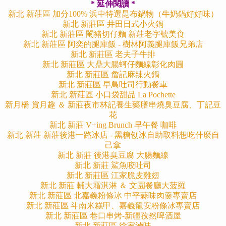
* 延伸閱讀 *
新北 新莊區
加分100% 浜中特選昆布鍋物（牛奶鍋好好味）
新北 新莊區 井田日式小火鍋
新北 新莊區 閹豬切仔麵 新莊老字號美食
新北 新莊區 阿奕的腿庫飯 - 樹林阿義腿庫飯兄弟店
新北 新莊區 老夫子牛排
新北 新莊區 大鼎大腸蚵仔麵線彰化肉圓
新北 新莊區 詹記麻辣火鍋
新北 新莊區 早鳥吐司行動餐車
新北 新莊區 小口袋甜品 La Pochette
新月橋 賞月趣 ＆ 新莊夜市林記養生藥膳串燒臭豆腐、丁記豆
花
新北 新莊 V+ing Brunch 早午餐 咖啡
新北 新莊 新莊後港一路冰店 - 黑糖刨冰自助取料想吃什麼自
己拿
新北 新莊 後港臭豆腐 大腸麵線
新北 新莊 鯊魚咬吐司
新北 新莊區 江家脆皮雞翅
新北 新莊 輔大霜淇淋 ＆ 文園餐廳大菠羅
新北 新莊區 北嘉義粉條冰 中平蒜味肉羹專賣店
新北 新莊區 斗南米糕甲、嘉義龍安粉條冰專賣店
新北 新莊區 巷口串烤-新疆孜然啤酒屋
新北 新莊區 徐家滷味