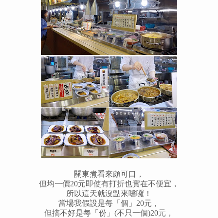
關東煮看來頗可口，
但均一價20元即使有打折也實在不便宜，
所以這天就沒點來嚐囉！
當場我假設是每「個」20元，
但搞不好是每「份」(不只一個)20元，