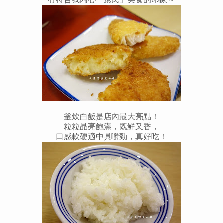
釜炊白飯是店內最大亮點！
粒粒晶亮飽滿，既鮮又香，
口感軟硬適中具嚼勁，真好吃！