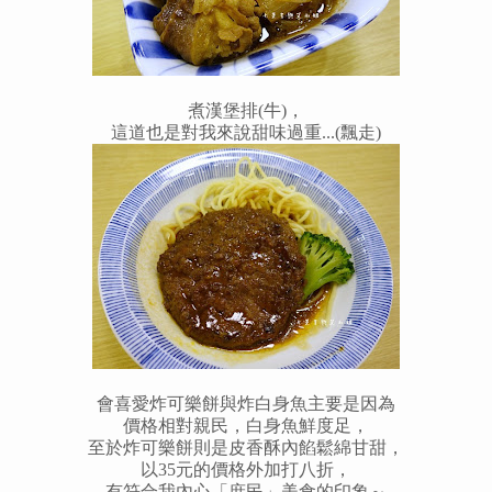
煮漢堡排(牛)，
這道也是對我來說甜味過重...(飄走)
會喜愛炸可樂餅與炸白身魚主要是因為
價格相對親民，白身魚鮮度足，
至於炸可樂餅則是皮香酥內餡鬆綿甘甜，
以35元的價格外加打八折，
有符合我內心「庶民」美食的印象～