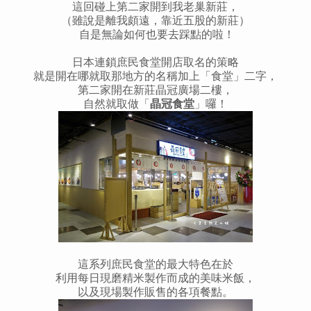
這回碰上第二家開到我老巢新莊，
（雖說是離我頗遠，靠近五股的新莊）
自是無論如何也要去踩點的啦！
日本連鎖庶民食堂開店取名的策略
就是開在哪就取那地方的名稱加上「食堂」二字，
第二家開在新莊晶冠廣場二樓，
自然就取做「
晶冠食堂
」囉！
這系列庶民食堂的最大特色在於
利用每日現磨精米製作而成的美味米飯，
以及現場製作販售的各項餐點。