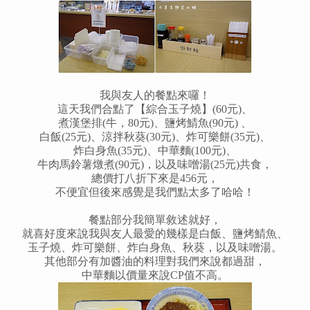
我與友人的餐點來囉！
這天我們合點了【綜合玉子燒】(60元)、
煮漢堡排(牛，80元)、鹽烤鯖魚(90元) 、
白飯(25元)、涼拌秋葵(30元)、炸可樂餅(35元)、
炸白身魚
(35元)、中華麵(100元)、
牛肉馬鈴薯燉煮(90元)，以及味噌湯(25元)共食，
總價打八折下來是456元，
不便宜但後來感覺是我們點太多了哈哈！
餐點部分我簡單敘述就好，
就喜好度來說我與友人最愛的幾樣是白飯、
鹽烤鯖魚、
玉子燒、炸可樂餅、炸白身魚、秋葵，以及味噌湯。
其他部分有加醬油的料理對我們來說都過甜，
中華麵以價量來說CP值不高。