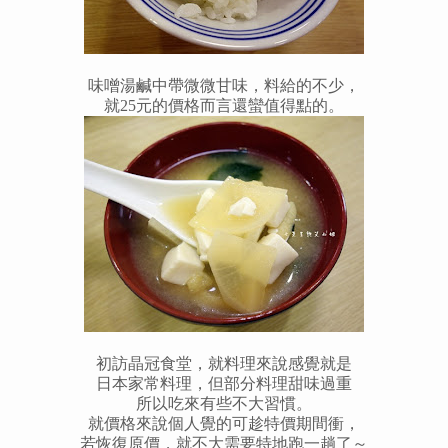
味噌湯鹹中帶微微甘味，料給的不少，
就25元的價格而言還蠻值得點的。
初訪晶冠食堂，就料理來說感覺就是
日本家常料理，但部分料理甜味過重
所以吃來有些不大習慣。
就價格來說個人覺的可趁特價期間衝，
若恢復原價，就不大需要特地跑一趟了～