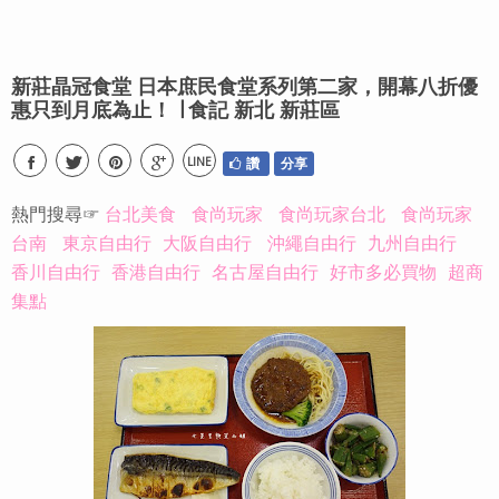
新莊晶冠食堂 日本庶民食堂系列第二家，開幕八折優
惠只到月底為止！ ∣ 食記 新北 新莊區
LINE
讚
分享
熱門搜尋☞
台北美食
食尚玩家
食尚玩家台北
食尚玩家
台南
東京自由行
大阪自由行
沖繩自由行
九州自由行
香川自由行
香港自由行
名古屋自由行
好市多必買物
超商
集點