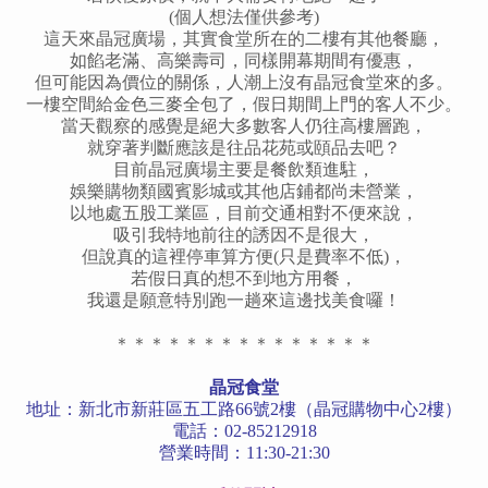
(個人想法僅供參考)
這天來晶冠廣場，其實食堂所在的二樓有其他餐廳，
如餡老滿、高樂壽司，同樣開幕期間有優惠，
但可能因為價位的關係，人潮上沒有晶冠食堂來的多。
一樓空間給金色三麥全包了，假日期間上門的客人不少。
當天觀察的感覺是絕大多數客人仍往高樓層跑，
就穿著判斷應該是往品花苑或頤品去吧？
目前晶冠廣場主要是餐飲類進駐，
娛樂購物類國賓影城或其他店鋪都尚未營業，
以地處五股工業區，目前交通相對不便來說，
吸引我特地前往的誘因不是很大，
但說真的這裡停車算方便(只是費率不低)，
若假日真的想不到地方用餐，
我還是願意特別跑一趟來這邊找美食囉！
＊＊＊＊＊＊＊＊＊＊＊＊＊＊＊
晶冠食堂
地址：新北市新莊區五工路66號2樓（晶冠購物中心2樓）
電話：02-85212918
營業時間：11:30-21:30