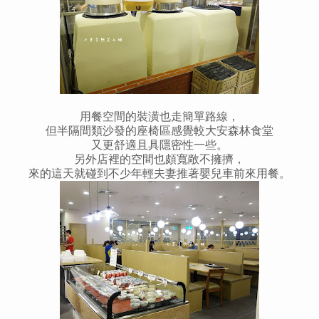
用餐空間的裝潢也走簡單路線，
但半隔間類沙發的座椅區感覺較大安森林食堂
又更舒適且具隱密性一些。
另外店裡的空間也頗寬敞不擁擠，
來的這天就碰到不少年輕夫妻推著嬰兒車前來用餐。