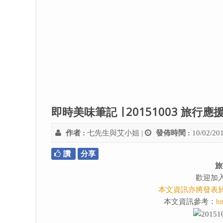
即時美味筆記 ∣ 20151003 旅行
作者 :
七先生與艾小姐
|
發佈時間 :
10/02/20
讚
分享
旅
歡迎加
本文資訊亦將發表
本文資訊參考：
ht