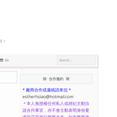
料！
IG
合作邀約
* 廠商合作或邀稿請來信 *
estherhsiao@hotmail.com
＊本人無授權任何私人或經紀主動洽
談合作事宜，亦不會主動表明身份要