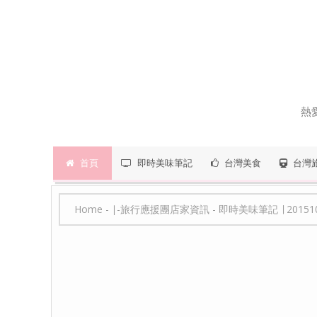
熱
首頁
即時美味筆記
台灣美食
台灣
Home
-
∣-旅行應援團店家資訊
-
即時美味筆記 ∣ 201