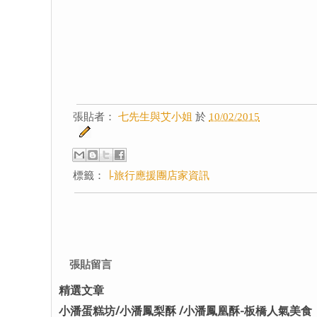
張貼者：
七先生與艾小姐
於
10/02/2015
標籤：
∣-旅行應援團店家資訊
張貼留言
精選文章
小潘蛋糕坊/小潘鳳梨酥 /小潘鳳凰酥-板橋人氣美食