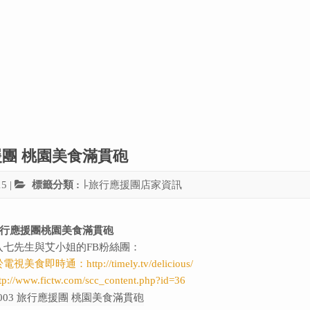
應援團 桃園美食滿貫砲
15
|
標籤分類 :
∣-旅行應援團店家資訊
行應援團桃園美食滿貫砲
入七先生與艾小姐的FB粉絲團：
於電視美食即時通：
http://timely.tv/delicious/
tp://www.fictw.com/scc_content.php?id=36