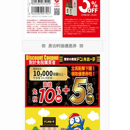
唐吉軻德優惠券