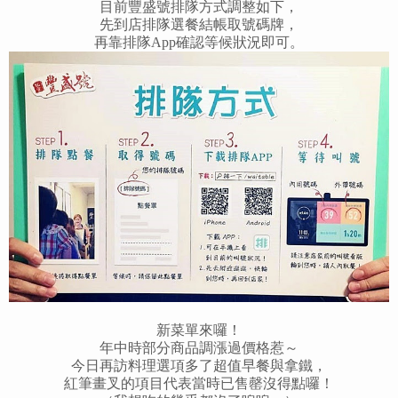
目前豐盛號排隊方式調整如下，
先到店排隊選餐結帳取號碼牌，
再靠排隊App確認等候狀況即可。
新菜單來囉！
年中時部分商品調漲過價格惹～
今日再訪料理選項多了超值早餐與拿鐵，
紅筆畫叉的項目代表當時已售罄沒得點囉！