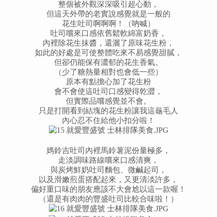
整個被外觀深深吸引超心動，
但這天外帶的老實說感覺就是一般的
花生吐司啊啊啊！（吶喊）
吐司嚐來口感依舊鬆軟綿富奶香，
內裡除花生抹醬，還灑了原味花生粉，
如此的好處是可使整體吃來不易感覺甜膩，
但卻仍能保有濃郁的花生香氣。
（少了糖熱量相對也會低一些）
原本有點擔心加了花生粉
會不會使這吐司
口感變得乾澀，
但實際品嚐感覺並不會。
只是打開看到結塊的花生粉讓我這龜毛人
內心忍不住給他小扣分啦！
媽鈴吉吐司內裡馬鈴薯泥份量極多，
走淡調味路線嚐來口感清爽，
與炭烤鮮奶吐司麵包、微鹹起司，
以及滑嫩煎蛋搭配起來，又更清淡許多，
偏好重口味的朋友應該不大會尬以這一款喔！
（還是有肉肉的豐盛吐司比較合味啦！）