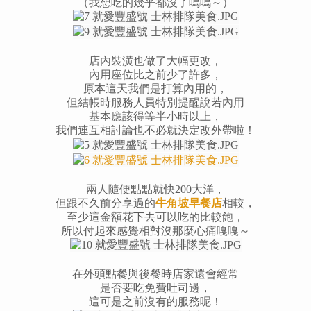
（我想吃的幾乎都沒了嗚嗚～）
店內裝潢也做了大幅更改，
內用座位比之前少了許多，
原本這天我們是打算內用的，
但結帳時服務人員特別提醒說若內用
基本應該得等半小時以上，
我們連互相討論也不必就決定改外帶啦！
兩人隨便點點就快200大洋，
但跟不久前分享過的
牛角坡早餐店
相較，
至少這金額花下去可以吃的比較飽，
所以付起來感覺相對沒那麼心痛嘎嘎～
在外頭點餐與後餐時店家還會經常
是否要吃免費吐司邊，
這可是之前沒有的服務呢！