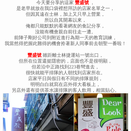
今天要分享的這家
豐盛號
，
是老早就放在我口袋裡想拜訪的店家名單之一，
但因其遠在士林，加上又只早上營業，
所以自其開幕以來，
俺都只能默默的看著網友的食記分享，
沒能有機會親自前往走一遭。
前陣子剛好公司到附近進行為期一天的教育訓練，
我當然得把握此難得的機會拎著新人同事前去朝聖一番啦！
豐盛號
雖距離士林捷運站一號出口，
但所在位置還挺隱密的，店面也不是很明顯，
但若沿中正路找到223巷彎進去，
很快就能平排隊的人朝找到店家所在。
店家平日與假日有不同的排隊規則，
明明白白就寫在店外得大看板上，
另店外還有提供茶水讓排隊的客人飲用，相當貼心。