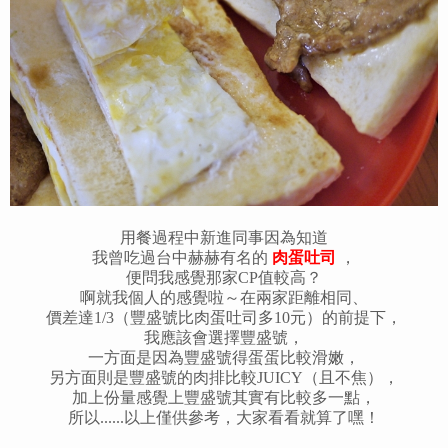
用餐過程中新進同事因為知道
我曾吃過台中赫赫有名的
肉蛋吐司
，
便問我感覺那家CP值較高？
啊就我個人的感覺啦～在兩家距離相同、
價差達1/3（豐盛號比肉蛋吐司多10元）的前提下，
我應該會選擇豐盛號，
一方面是因為豐盛號得蛋蛋比較滑嫩，
另方面則是豐盛號的肉排比較JUICY（且不焦），
加上份量感覺上豐盛號其實有比較多一點，
所以......以上僅供參考，大家看看就算了嘿！