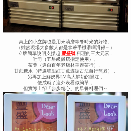
桌上的小立牌也是用來消磨等餐時光的好物。
（雖然現場大多數人都是拿著手機滑啊滑得～）
立牌簡單說明支撐起
豐盛號
料理的三大元素 -
吐司（五星級飯店指定使用）、
茶葉（選自百年老店林華泰茶行）、
甘蔗糖水（特選埔里紅甘蔗遵循古法自行熬煮），
另再加上鮮奶界LV高大鮮奶的挹注，
便成就了這外表看似簡單，
但實際上卻「步步精心」的早餐料理們～