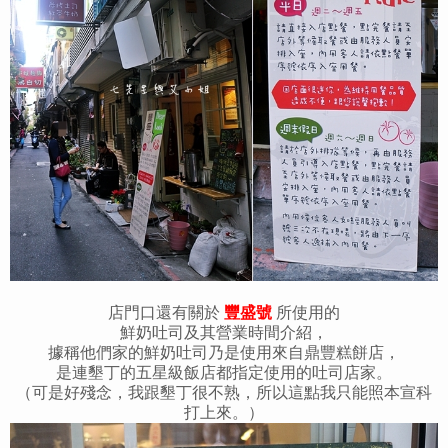
店門口還有關於
豐盛號
所使用的
鮮奶吐司及其營業時間介紹，
據稱他們家的鮮奶吐司乃是使用來自鼎豐糕餅店，
是連墾丁的五星級飯店都指定使用的吐司店家。
（可是好殘念，我跟墾丁很不熟，所以這點我只能照本宣科
打上來。）