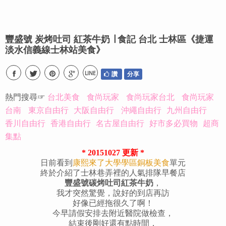
豐盛號 炭烤吐司 紅茶牛奶 ∣ 食記 台北 士林區《捷運
淡水信義線士林站美食》
LINE
讚
分享
熱門搜尋☞
台北美食
食尚玩家
食尚玩家台北
食尚玩家
台南
東京自由行
大阪自由行
沖繩自由行
九州自由行
香川自由行
香港自由行
名古屋自由行
好市多必買物
超商
集點
* 20151027 更新 *
日前看到
康熙來了大學學區銅板美食
單元
終於介紹了士林巷弄裡的人氣排隊早餐店
豐盛號碳烤吐司紅茶牛奶
，
我才突然驚覺，說好的到店再訪
好像已經拖很久了啊！
今早請假安排去附近醫院做檢查，
結束後剛好還有點時間，