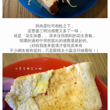
與肉蛋吐司相較之下，
這豐盛三明治感覺又多了一味，
就是「花生抹醬」。原本沒預期到的花生香氣，
咀嚼的過程中突然竄出的感覺還挺妙的。
（好啦我後來股溝才發現原來有
不少網友都有提到，只是眼睛太小蕊沒仔細看啦！）