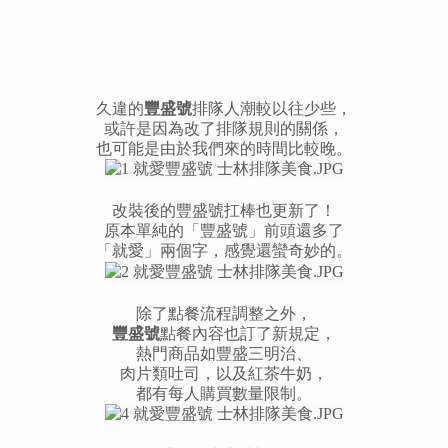
久違的
豐盛號
排隊人潮較以往少些，
或許是因為改了排隊規則的關係，
也可能是由於我們來的時間比較晚。
改裝後的豐盛號扛棒也更新了！
原本單純的「豐盛號」前頭還多了
「就愛」兩個字，感覺還蠻奇妙的。
除了點餐流程調整之外，
豐盛號
點餐內容也訂了新規定，
熱門商品如豐盛三明治、
肉片類吐司，以及紅茶牛奶，
都有每人購買數量限制。