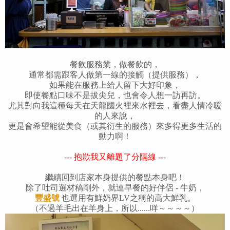
餐飲服務業，做餐飲的，
通常都需跟客人做第一線的接觸（提供服務），
如果能在服務上給人留下大好印象，
即使餐點口味不是拔尖兒，也會令人想一訪再訪。
尤其對向我這種每天在天龍國火裡來水裡去，看盡人情冷暖
的人來說，
更是會希望能從美食（或其衍生的服務）來多得更多生活的
動力啊！
--- 抱歉我又離題了分隔線
---
繼續回到店家本身提供的餐點本身吧！
除了吐司選材稿剛外，就連早餐的好伴侶 - 牛奶，
豐盛號
也選用有鮮奶界LV之稱的高大鮮乳。
（不過羊毛出在羊身上，所以......咩～～～～）