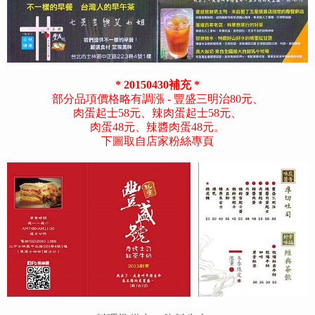
* 20150430補充 *
部分品項價格略有調漲 - 豐盛三明治80元、
肉蛋起士58元、辣肉蛋起士58元、
肉蛋48元、辣醬肉蛋48元。
下圖取自店家粉絲專頁