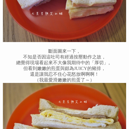
斷面圖來一下，
不知是否因這吐司有經過按壓動作之故，
總覺得現場看起來不大像我期待中的「厚切」。
但看到嫩嫩的煎蛋與頗為JUICY的豬排，
還是讓我忍不住心花怒放啊啊啊！
（我最愛滑嫩嫩的煎蛋了～）