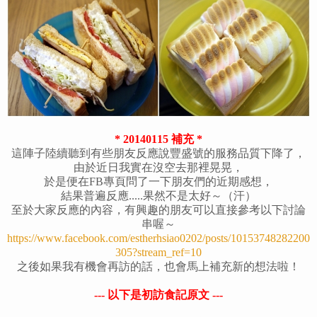
* 20140115 補充 *
這陣子陸續聽到有些朋友反應說豐盛號的服務品質下降了，
由於近日我實在沒空去那裡晃晃，
於是便在FB專頁問了一下朋友們的近期感想，
結果普遍反應.....果然不是太好～（汗）
至於大家反應的內容，有興趣的朋友可以直接參考以下討論
串喔～
https://www.facebook.com/estherhsiao0202/posts/10153748282200
305?stream_ref=10
之後如果我有機會再訪的話，也會馬上補充新的想法啦！
--- 以下是初訪食記原文
---