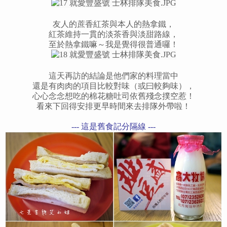
友人的蔗香紅茶與本人的熱拿鐵，
紅茶維持一貫的淡茶香與淡甜路線，
至於熱拿鐵嘛～我是覺得很普通囉！
這天再訪的結論是他們家的料理當中
還是有肉肉的項目比較對味（或曰較夠味），
心心念念想吃的棉花糖吐司依舊殘念撲空惹！
看來下回得安排更早時間來去排隊外帶啦！
--- 這是舊食記分隔線
---