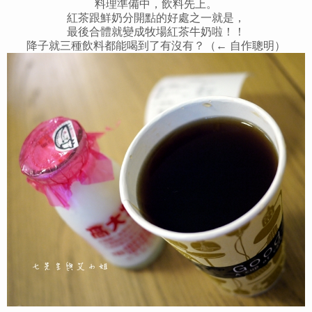
料理準備中，飲料先上。
紅茶跟鮮奶分開點的好處之一就是，
最後合體就變成牧場紅茶牛奶啦！！
降子就三種飲料都能喝到了有沒有？（← 自作聰明）