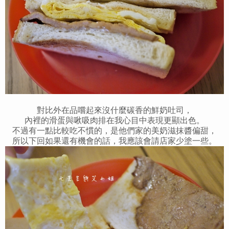
對比外在品嚐起來沒什麼碳香的鮮奶吐司，
內裡的滑蛋與啾吸肉排在我心目中表現更顯出色。
不過有一點比較吃不慣的，是他們家的美奶滋抹醬偏甜，
所以下回如果還有機會的話，我應該會請店家少塗一些。