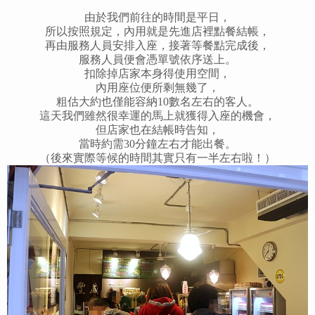
由於我們前往的時間是平日，
所以按照規定，內用就是先進店裡點餐結帳，
再由服務人員安排入座，接著等餐點完成後，
服務人員便會憑單號依序送上。
扣除掉店家本身得使用空間，
內用座位便所剩無幾了，
粗估大約也僅能容納10數名左右的客人。
這天我們雖然很幸運的馬上就獲得入座的機會，
但店家也在結帳時告知，
當時約需30分鐘左右才能出餐。
（後來實際等候的時間其實只有一半左右啦！）