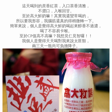
這天喝到的蔗香紅茶，入口茶香清雅，
不澀口，入喉回甘。
至於高大鮮奶嘛！其實我還蠻常喝的，
所以要我形容，我腦筋還真的得稍微轉一下。
簡單來說，個人是覺得高大鮮奶喝起來醇香不過濃，
喝了不容易卡喉。
至於CP值高不高嘛？我想見仁見智囉！！
我個人是覺得天天喝對我來說太匪類，
兩三天一瓶尚可負擔降子。