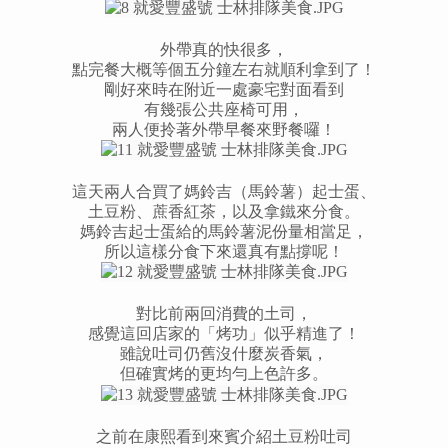
外帶真的快很多，
點完餐大概等個五分鐘左右就順利拿到了！
剛好來時在附近一處豪宅對面看到
有幾張公共座椅可用，
兩人便拎著外帶早餐來野餐囉！
這天兩人合買了媽鈴吉（馬鈴薯）起士蛋、
土豆粉、蔗香紅茶，以及拿鐵來分食。
媽鈴吉起士蛋給的馬鈴薯泥份量相當足，
所以這樣分食下來還真有點撐呢！
對比前兩回消費的土司，
感覺這回店家的「烤功」似乎精進了！
雖說吐司仍舊沒什麼炭香氣，
但確實烤的更均勻上色許多。
之前在康熙看到來賓介紹土豆粉吐司