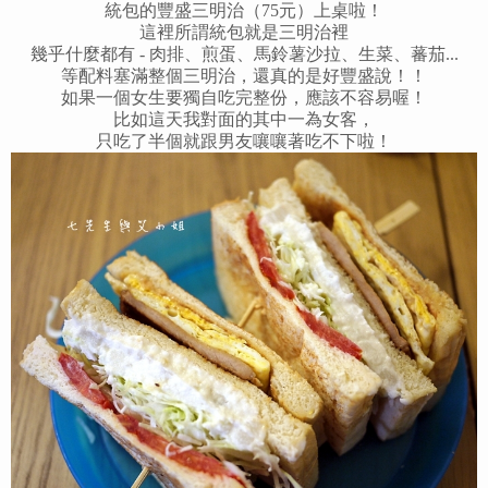
統包的豐盛三明治（75元）上桌啦！
這裡所謂統包就是三明治裡
幾乎什麼都有 - 肉排、煎蛋、馬鈴薯沙拉、生菜、蕃茄...
等配料塞滿整個三明治，還真的是好豐盛說！！
如果一個女生要獨自吃完整份，應該不容易喔！
比如這天我對面的其中一為女客，
只吃了半個就跟男友嚷嚷著吃不下啦！