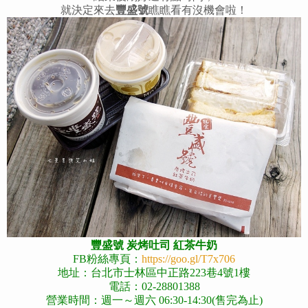
就決定來去
豐盛號
瞧瞧看有沒機會啦！
豐盛號 炭烤吐司 紅茶牛奶
FB粉絲專頁：
https://goo.gl/T7x706
地址：台北市士林區中正路223巷4號1樓
電話：02-28801388
營業時間：週一～週六 06:30-14:30(售完為止)