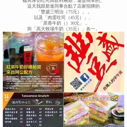
碳烤厚切吐司與飲料兩類，還蠻簡單的。
這天我跟新進同事合點了店家招牌的
「豐盛三明治（75元）」，
以及「肉蛋吐司（45元）」、
「蔗香牛奶（）30元」，
與「高大牧場牛奶（35元）」各一。