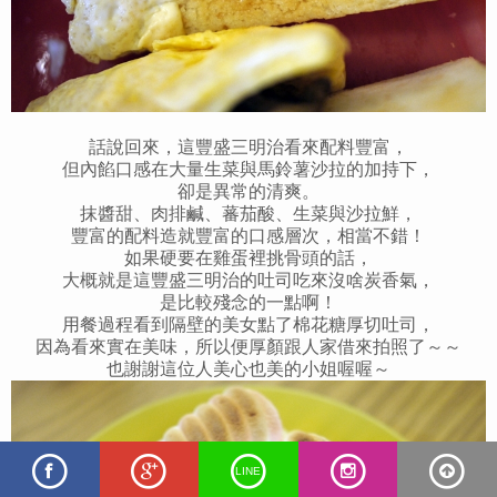
話說回來，這豐盛三明治看來配料豐富，
但內餡口感在大量生菜與馬鈴薯沙拉的加持下，
卻是異常的清爽。
抹醬甜、肉排鹹、蕃茄酸、生菜與沙拉鮮，
豐富的配料造就豐富的口感層次，相當不錯！
如果硬要在雞蛋裡挑骨頭的話，
大概就是這豐盛三明治的吐司吃來沒啥炭香氣，
是比較殘念的一點啊！
用餐過程看到隔壁的美女點了棉花糖厚切吐司，
因為看來實在美味，所以便厚顏跟人家借來拍照了～～
也謝謝這位人美心也美的小姐喔喔～
LINE