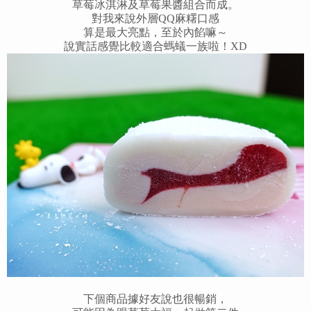
草莓冰淇淋及草莓果醬組合而成。
對我來說外層QQ麻糬口感
算是最大亮點，至於內餡嘛～
說實話感覺比較適合螞蟻一族啦！XD
下個商品據好友說也很暢銷，