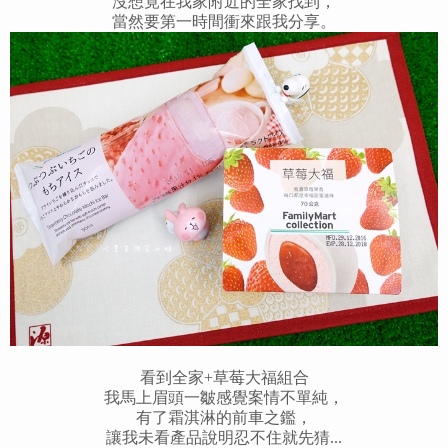
沒想竟在我家附近的全家找到，
當然要第一時間衝來跟我分享。
看到全家+草莓大福組合
我馬上眉頭一皺感覺案情不單純，
有了霜淇淋的前車之鑑，
讓我未看產品說明忍不住就先猜...