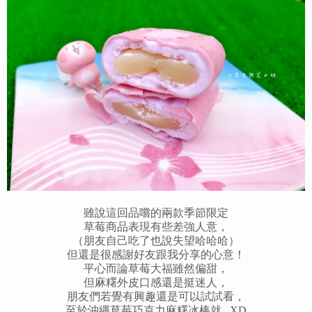
雖說這回品嚐的兩款季節限定
草莓商品表現有些差強人意，
（朋友自己吃了也說失望哈哈哈）
但還是很感謝好友跟我分享的心意！
平心而論草莓大福雖然偏甜，
但麻糬外皮口感還是挺迷人，
朋友們若覺有興趣還是可以試試看，
至於沖繩草莓巧克力麻糬冰棒就...XD