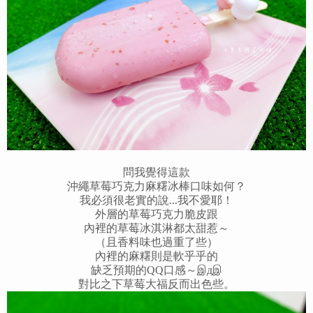
問我覺得這款
沖繩草莓巧克力麻糬冰棒口味如何？
我必須很老實的說...我不愛耶！
外層的草莓巧克力脆皮跟
內裡的草莓冰淇淋都太甜惹～
（且香料味也過重了些）
內裡的麻糬則是軟乎乎的
缺乏預期的QQ口感～இдஇ
對比之下草莓大福反而出色些。