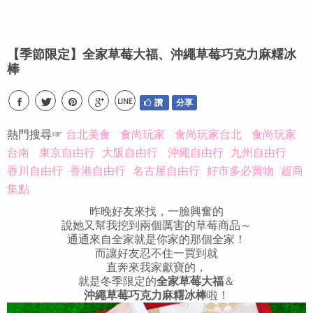
【季節限定】全家草莓大福、沖繩草莓巧克力麻糬冰
棒
LINE
讚
分享
熱門搜尋☞
台北美食
食尚玩家
食尚玩家台北
食尚玩家
台南
東京自由行
大阪自由行
沖繩自由行
九州自由行
香川自由行
香港自由行
名古屋自由行
好市多必買物
超商
集點
昨晚好友來找，一臉興奮的
說她又幫我挖到兩個厲害的草莓商品～
通通來自全家就是你家的那個全家！
而讓好友忍不住一買到就
直奔來我家獻寶的，
就是冬季限定的
全家草莓大福
＆
沖繩草莓巧克力麻糬冰棒
啦！