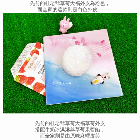
先前的杜老爺草莓大福外皮為粉色，
而全家的這款則是白色外皮。
先前的杜老爺草莓大福草莓外皮
搭配牛奶冰淇淋與草莓果醬餡，
而全家則是由原味麻糬皮與