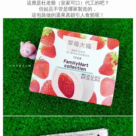
這應是杜老爺（皇家可口）代工的吧？
但姑且不管是哪家製造的，
這包裝做的還果真頗引人食慾呢！