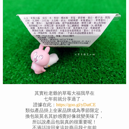
其實杜老爺的草莓大福我早在
七年前就分享過了，
證據在此：
https://goo.gl/yDatCE
類似產品掛上全家品牌成為季節限定，
換包裝莫名其妙感覺好像
就
變美味了，
所以說產品包裝真的很重要呢！
不過話說回來這款商品我七年前