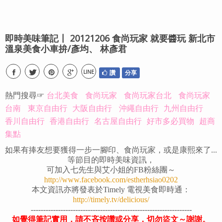
即時美味筆記〡 20121206 食尚玩家 就要醬玩 新北市
溫泉美食小車拚/彥均、 林彥君
LINE
讚
分享
熱門搜尋☞
台北美食
食尚玩家
食尚玩家台北
食尚玩家
台南
東京自由行
大阪自由行
沖繩自由行
九州自由行
香川自由行
香港自由行
名古屋自由行
好市多必買物
超商
集點
如果有捧友想要獲得一步一腳印、食尚玩家，或是康熙來了...
等節目的即時美味資訊，
可加入七先生與艾小姐的FB粉絲團～
http://www.facebook.com/estherhsiao0202
本文資訊亦將發表於Timely 電視美食即時通：
http://timely.tv/delicious/
-----------------------------------------------------------------
如覺得筆記實用，請不吝按讚或分享，切勿盜文～謝謝。