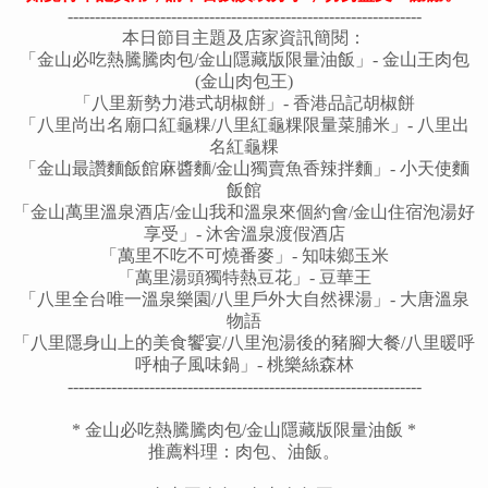
-----------------------------------------------------------------
本日節目主題及店家資訊簡閱：
「金山必吃熱騰騰肉包/金山隱藏版限量油飯」- 金山王肉包
(金山肉包王)
「
八里新勢力港式胡椒餅
」-
香港品記胡椒餅
「八里尚出名廟口紅龜粿/
八里紅龜粿限量菜脯米
」-
八里出
名紅龜粿
「金山最讚麵飯館麻醬麵/金山獨賣魚香辣拌麵」-
小天使麵
飯館
「金山萬里溫泉酒店/金山我和溫泉來個約會
/金山住宿泡湯好
享受
」- 沐舍溫泉渡假酒店
「萬里不吃不可燒番麥」-
知味鄉玉米
「萬里湯頭獨特熱豆花」- 豆華王
「八里全台唯一溫泉樂園/八里戶外大自然裸湯」-
大唐溫泉
物語
「
八里隱身山上的美食饗宴/八里泡湯後的豬腳大餐
/八里暖呼
呼柚子風味鍋
」- 桃樂絲森林
-----------------------------------------------------------------
*
金山必吃熱騰騰肉包
/
金山隱藏版限量油飯
*
推薦料理：肉包、油飯。