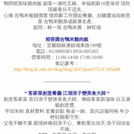
鴨間稻美味雞肉飯 顧客一連吃五碗、幸福稻穀18度保存 現吃
現碾養分不流失、
心痛 合鴨米被賤價賣 憤而辭工作開起餐廳、自釀醬油加創意
菜 合鴨米翻身成蘇澳名產、
老闆：林一張 合鴨米農：林旺德
稻香園合鴨米雞肉飯
地址：宜蘭縣蘇澳鎮城東路199號
電話 : 03-9909383 0956-895265
營業時間：11:00-14:00 17:00-19:00
食記參考：
http://blog.ilc.edu.tw/blog/blog/2835/post/55531/345448
-------------------------------
* 客家菜創意餐廳 江湖浪子變美食大師 *
創意客家菜 昔日浪子變身美食大師、傳統客菜新滋味 白玉過
貓創意獎、
芋頭米粉 真材實料 老饕必點 每桌一鍋、當兵誤傷同袍 年少
輕狂關看守所、
父母不離不棄 親情終喚回浪子心、餐飲業出頭天 浪子回頭金
不換。