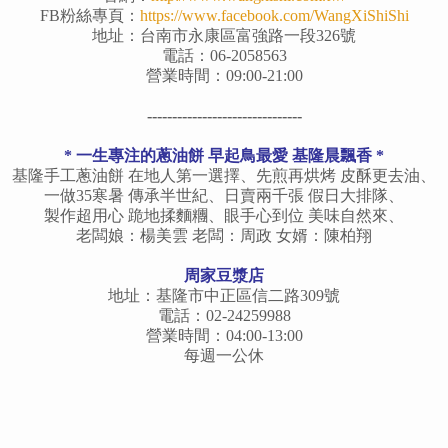
FB粉絲專頁：
https://www.facebook.com/WangXiShiShi
地址：台南市永康區富強路一段326號
電話：06-2058563
營業時間：09:00-21:00
-------------------------------
* 一生專注的蔥油餅 早起鳥最愛 基隆晨飄香 *
基隆手工蔥油餅 在地人第一選擇、先煎再烘烤 皮酥更去油、
一做35寒暑 傳承半世紀、日賣兩千張 假日大排隊、
製作超用心 跪地揉麵糰、眼手心到位 美味自然來、
老闆娘：楊美雲 老闆：周政 女婿：陳柏翔
周家豆漿店
地址：基隆市中正區信二路309號
電話：02-24259988
營業時間：04:00-13:00
每週一公休