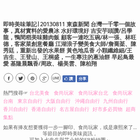
即時美味筆記∣ 20130811 東森新聞 台灣一千零一個故
事，真材實料的愛農冰 水好環境好 吉安芋頭讚/呂學
龍，鴨間稻美味雞肉飯 顧客一連吃五碗/林一張、林旺
德，客家菜創意餐廳 江湖浪子變美食大師/詹喬棻、陳
秀廷，重新出發的水果餅 黃色地瓜香 小顆纖維細/王
吉生、王登山、王桐盛，一生專注的蔥油餅 早起鳥最
愛 基隆晨飄香/周政、楊美雲、陳柏翔
LINE
讚
分享
熱門搜尋☞
台北美食
食尚玩家
食尚玩家台北
食尚玩家
台南
東京自由行
大阪自由行
沖繩自由行
九州自由行
香川自由行
香港自由行
名古屋自由行
好市多必買物
超商
集點
如果有捧友想要獲得一步一腳印、食尚玩家，或是康熙來了...
等節目的即時美味資訊，
可加入七先生與艾小姐的FB粉絲團～