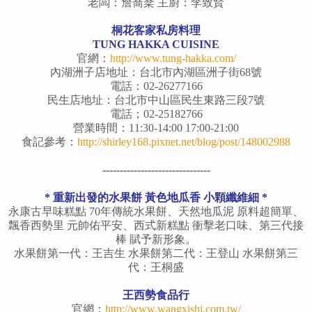
老闆：詹喬棻 主廚：李致賢
桐花客家私房料理
TUNG HAKKA CUISINE
官網：
http://www.tung-hakka.com/
內湖洲子店地址：台北市內湖區洲子街68號
電話：02-26277166
民生店地址：台北市中山區民生東路三段7號
電話；02-25182766
營業時間：11:30-14:00 17:00-21:00
食記參考：
http://shirley168.pixnet.net/blog/post/148002988
-------------------------------
* 重新出發的水果餅 黃色地瓜香 小顆纖維細 *
永康古早味糕點 70年傳統水果餅、天然地瓜泥 原料超簡單、
飄香西勢里 元帥佑平安、西式新糕點 衝擊老口味、第三代接
棒 賦予新形象。
水果餅第一代：王吉生 水果餅第二代：王登山 水果餅第三
代：王桐盛
王西勢食品行
官網：
http://www.wangxishi.com.tw/