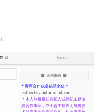
料！
IG
合作邀約
* 廠商合作或邀稿請來信 *
estherhsiao@hotmail.com
＊本人無授權任何私人或經紀主動洽
談合作事宜，亦不會主動表明身份要