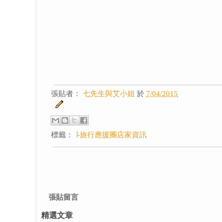
張貼者：
七先生與艾小姐
於
7/04/2015
標籤：
∣-旅行應援團店家資訊
張貼留言
精選文章