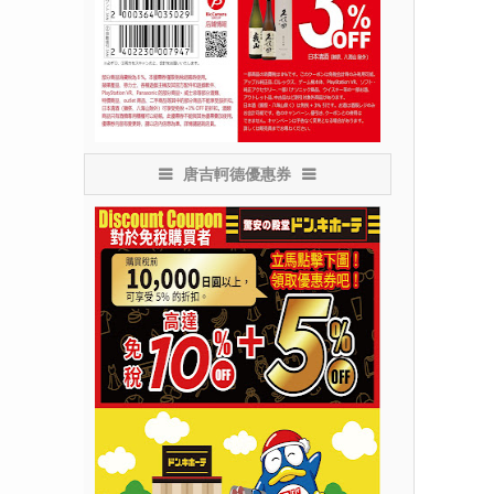
唐吉軻德優惠券