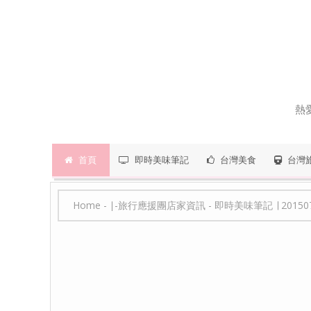
熱
首頁
即時美味筆記
台灣美食
台灣
Home
-
∣-旅行應援團店家資訊
-
即時美味筆記 ∣ 201