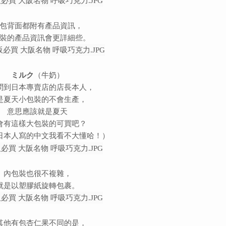
包背面都附有產品資訊，
裝的產品資訊會更詳細些。
ミルク
（牛奶）
問到日本專賣店的店長本人，
是夏天小包裝的不會生產，
意思應該就是夏天
會有這樣大包裝的可買吧？
日本人寫的中文我看不大懂哈！）
內包裝也很不複雜，
就是以塑膠紙旋轉包裹。
其他有包杏仁果不同的是，