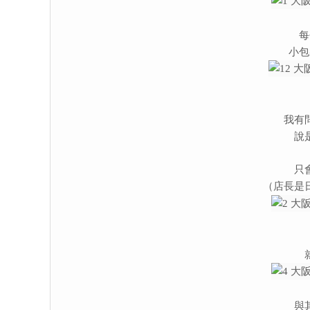
每
小包
我有
說
只
（店長是
與