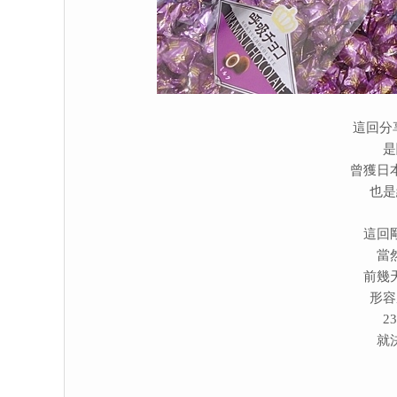
這回分
是
曾獲日
也是
這回
當
前幾
形容
2
就