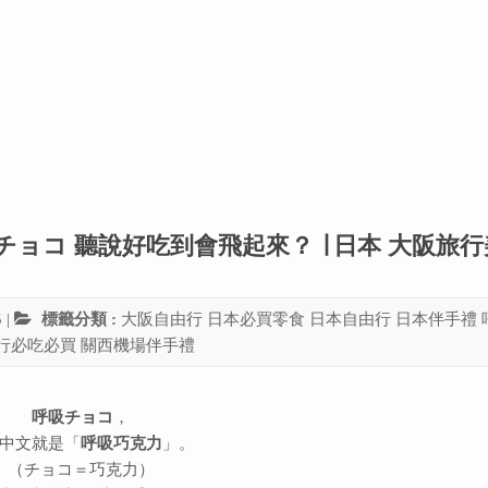
ョコ 聽說好吃到會飛起來？ ∣ 日本 大阪旅
5
|
標籤分類 :
大阪自由行
日本必買零食
日本自由行
日本伴手禮
行必吃必買
關西機場伴手禮
呼吸チョコ
，
中文就是「
呼吸巧克力
」。
（チョコ＝巧克力）