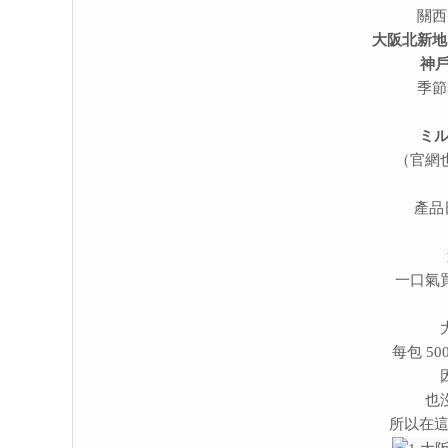
關西
大阪北新地
神
季節
ミ
（官網
產品
一口氣
每包 50
也
所以在這