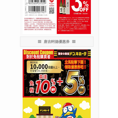
唐吉軻德優惠券