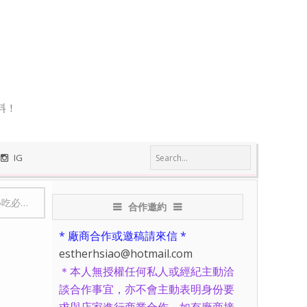
料！
IG
吃必買
-
關西機場伴手禮
-
【大阪必買名產】呼吸巧克力/呼吸チョコ 聽說
合作邀約
* 廠商合作或邀稿請來信 *
estherhsiao@hotmail.com
＊本人無授權任何私人或經紀主動洽
談合作事宜，亦不會主動表明身份要