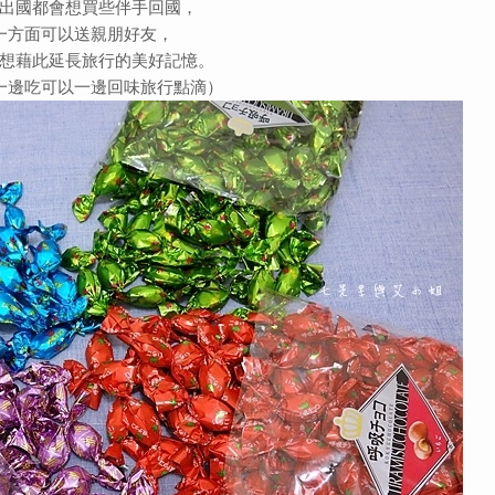
出國都會想買些伴手回國，
一方面可以送親朋好友，
想藉此延長旅行的美好記憶。
一邊吃可以一邊回味旅行點滴）