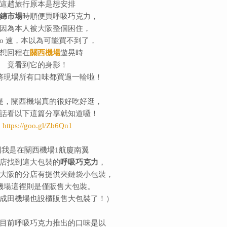
這趟旅行原本是想安排
錦市場
時順便買呼吸巧克力，
因為本人被大阪整個困住，
no 速，本以為可能買不到了，
想回程在
關西機場
遊晃時
竟看到它的身影！
將現場所有口味都買過一輪啦！
提，關西機場真的很好吃好逛，
話看以下這篇分享就知道囉！
https://goo.gl/Zb6Qn1
回我是在關西機場1航廈南翼
店找到這大包裝的
呼吸巧克力
，
大阪的分店有提供夾鏈袋小包裝，
機場這裡則是僅販售大包裝。
成田機場也設櫃販售大包裝了！）
目前呼吸巧克力推出的口味是以