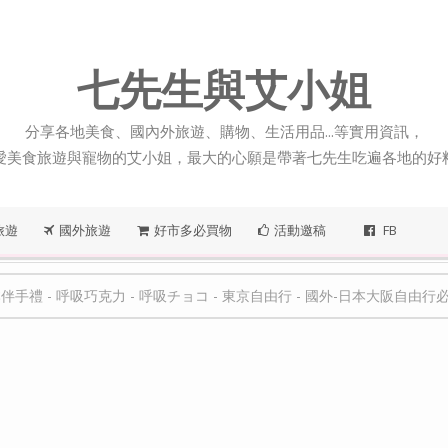
七先生與艾小姐
分享各地美食、國內外旅遊、購物、生活用品...等實用資訊，
愛美食旅遊與寵物的艾小姐，最大的心願是帶著七先生吃遍各地的好
旅遊
國外旅遊
好市多必買物
活動邀稿
FB
本伴手禮
-
呼吸巧克力
-
呼吸チョコ
-
東京自由行
-
國外-日本大阪自由行必