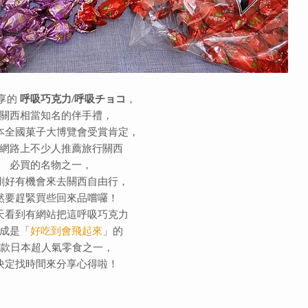
享的
呼吸巧克力/呼吸チョコ
，
關西相當知名的伴手禮，
本全國菓子大博覽會受賞肯定，
網路上不少人推薦旅行關西
必買的名物之一，
剛好有機會來去關西自由行，
然要趕緊買些回來品嚐囉！
天看到有網站把這呼吸巧克力
成是
「
好吃到會飛起來
」的
3款日本超人氣零食之一，
決定找時間來分享心得啦！