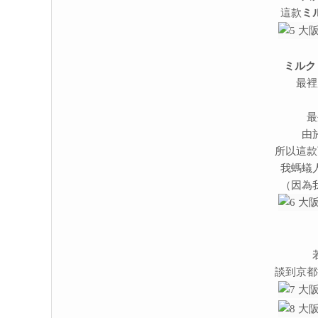
這款
ミ
ミルク
最裡
最
由
所以這款
我螞蟻
（因為
談到京都