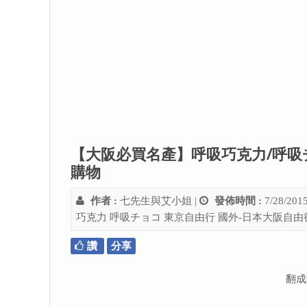
【大阪必買名產】呼吸巧克力/呼吸チ
購物
作者 :
七先生與艾小姐
|
發佈時間 :
7/28/201
巧克力
呼吸チョコ
東京自由行
國外-日本大阪自由
讚
分享
翻成