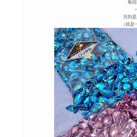
每回
另則是
（就是