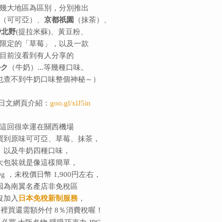
幾大地區為區別，分別推出
（可可亞）、
京都祇園
（抹茶）、
戶北野
(提拉米蘇)、黃豆粉、
限定的「草莓」，以及一款
目前
沒看到有人分享的
ルク
（牛奶）...等幾種口味。
也查不到牛奶口味整個神秘～）
日文網頁介紹：
goo.gl/xlJ5in
這回很幸運在關西機場
買到
原味可可亞、
草莓、抹茶，
以及牛奶四種口味，
大包裝就是像這樣簡單，
0g ，未稅價日幣 1,900円左右，
因為南翼名產店非免稅區
沒加入
日本免稅新制服務
，
裡買還需額外付 8％消費稅喔！