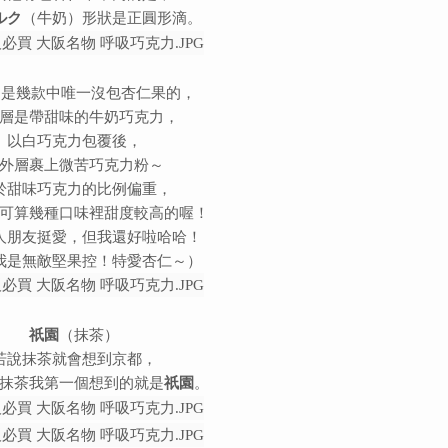
ルク
（牛奶）形狀是正圓形滴。
是幾款中唯一
沒包杏仁果的，
層是帶甜味的牛奶巧克力，
以白巧克力包覆後，
外層裹上微苦巧克力粉～
於甜味巧克力的比例偏重，
可算幾種口味裡甜度較高的喔！
人朋友挺愛，但我還好啦哈哈！
我是無敵堅果控！特愛杏仁～）
祇園
（抹茶）
若說抹茶就會想到京都，
抹茶我第一個想到的就是
祇園
。