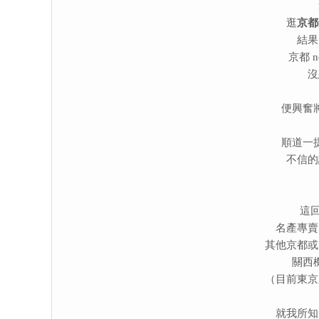
逛
京都
結果
京都 
沒
便興奮
順道一
不信的
這
名產專賣
其他京都或
關西
（目前東京
就我所知