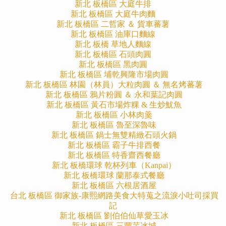
新北 板橋區 大庭牛排
新北 板橋區 大庭牛肉麵
新北 板橋區 二哲家 ＆ 貨車蕃薯
新北 板橋區 油庫口麵線
新北 板橋 草地人麵線
新北 板橋區 石頭肉圓
新北 板橋區 黑肉圓
新北 板橋區 埔乾興隆市場肉圓
新北 板橋區 林園（林員）大粒肉圓 ＆ 無名烤蕃薯
新北 板橋區 鴉片粉圓 ＆ 永和葉記肉圓
新北 板橋區 黃石市場炸粿 & 生炒魷魚
新北 板橋區 小林肉羹
新北 板橋區 魯至深魯味
新北 板橋區 鍋士無雙精緻石頭火鍋
新北 板橋區 霸子牛排西餐
新北 板橋區 特香齋西餐廳
新北 板橋環球 乾杯列車（Kanpai）
新北 板橋環球 蘭那泰式餐廳
新北 板橋區 六根居酒屋
台北 板橋區 御家族-康熙網路美食大特蒐之流淚小吐司採買
記
新北 板橋區 劉伯伯仙草愛玉冰
新北 板橋區 三豐芋冰城