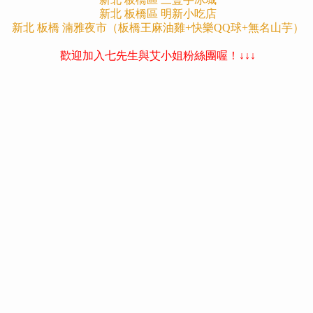
新北 板橋區 明新小吃店
新北 板橋 湳雅夜市（板橋王麻油雞+快樂QQ球+無名山芋）
歡迎加入七先生與艾小姐粉絲團喔！↓↓↓