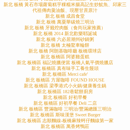
新北 板橋 黃石市場蘿蔔糕芋粿糯米腸高記生炒魷魚、邱家三
代祖傳肉羹油飯、現壓甘蔗原汁
新北 板橋 成昌食堂
新北 板橋 萬粟華碳燒三明治
新北 板橋 牙籤焢肉飯（食尚玩家推薦）
新北 板橋 2014 新北歡樂耶誕城
新北 板橋 六必居潮州砂鍋粥
新北 板橋 太極鰲車輪餅
新北 板橋 阿朗基咖啡廳 板橋環球店
新北 板橋區 阿婆雞蛋糕
新北 板橋區 福記燒臘便當 板橋人氣平價燒臘店
新北 板橋區 真有味手工養生饅頭
新北 板橋區 Merci cafe'
新北 板橋區 方屋咖啡 FOUND HOUSE
新北 板橋區 梁季港式小火鍋/健康養生鍋
新北 板橋區 182巷鬆餅廚房
新北 板橋區 好初早餐
新北 板橋區 好初早餐 Deli 二店
新北 板橋區 豐滿咖啡 三明治/豐滿總匯三明治
新北 板橋區 斯味漢堡 Sweet Burger
新北 板橋區 志順麵線-板橋麻辣蚵仔麵線第一家
新北 板橋區 萬香烤鴨莊