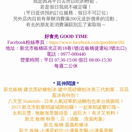
我是因為平日去所以吃的輕鬆，
若是假日我就不確定囉！
（平日提供預約訂位服務，假日不可訂位）
另外店內目前有舉辦消費滿200元送折價券的活動，
有去的朋友若消費滿額別忘了索取啦～
好食光 GOOD TIME
Facebook粉絲專頁：
https://www.facebook.com/goodtime181
地址：新北市板橋區光正街18巷1號(近板橋捷運站3號出口)
電話：0977-000440
營業時間：平日 07:30-15:00
假日 08:00-15:30
每週二公休
* 延伸閱讀 *
新北板橋 建北黑砂糖刨冰-建中黑砂糖刨冰第三代創業，豆花
蓋冰有特別！
八天堂 Hattendo - 日本人氣冠軍奶油麵包也來台插旗啦！
2015 新北市歡樂耶誕城開始囉！一起來耶誕響叮噹～
太和豆漿 - 無敵海景饅頭蛋，超巨大！有才又有料！
新北 板橋 秋香ㄟ店（油飯、清湯肉羹）
新北 板橋 嘉義粉條冰
新北 板橋 小潘蛋糕坊/小潘鳳梨酥/小潘鳳凰酥