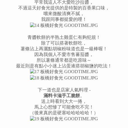
平常我這人不大愛吃沙拉醬，
不過這天好食光提供的是特製的百香果口味，
嚐來微酸清爽不膩，
我跟同事都挺愛的哩！
青醬軟餅的半熟土雞蛋仁有夠犯規！
除了可以搭著軟餅吃，
薯條沾上再灑點胡椒粉味道也是一級棒喔！
因為我個人不愛市售蕃茄醬，
所以薯條通常都是吃原味～
最近則是有點小小迷上沾蛋液搭胡椒鹽的吃法！
下一道也是店家人氣料理 -
滿料卡滋手工脆餅
。
送上時看到大大一捲，
馬上心想慘了可能會吃不完！
（後來真的是硬塞哈哈哈哈哈！）