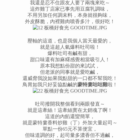
我還是忍不住跟友人要了兩塊來吃～
這炸雞丁店家已事先用豆腐乳調味，
不用另加任何調未料，本身就很夠味，
外皮酥脆，內裡雞肉噴香多汁，很好吃！
壓軸的這道，也是我個人當天最愛的，
就是這超人氣爆料吐司啦！
爆料吐司有鹹有甜，
甜口味還有加麻糬感覺相當吸引人！
原本我想點份甜的來試試，
但老派的同事就是愛吃鹹，
還威脅我說如果我點甜的一口都不幫我吃！
鳥胃如我只好妥協點鹹的
蒙特婁咕咕雞
啦！
吐司撥開我整個看到兩眼發直～
就是這牽絲！這牽絲實在太銷魂了啊！
這道的內餡還蠻簡單，
就是蒙特婁香料炒雞（丁）外加大量起司～
單點一份65元不算便宜，
但味道調的好，起司量多濃香但不過鹹，