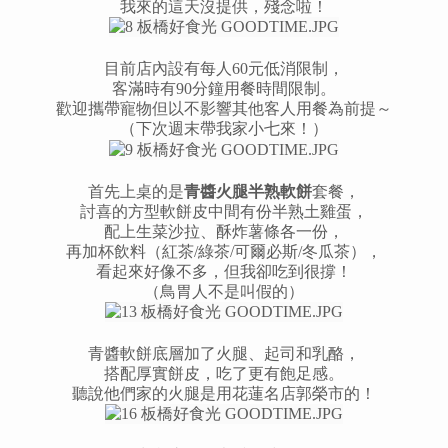
我來的這天沒提供，殘念啦！
目前店內設有每人60元低消限制，
客滿時有90分鐘用餐時間限制。
歡迎攜帶寵物但以不影響其他客人用餐為前提～
（下次週末帶我家小七來！）
首先上桌的是
青醬火腿半熟軟餅
套餐，
討喜的方型軟餅皮中間有份半熟土雞蛋，
配上生菜沙拉、酥炸薯條各一份，
再加杯飲料（紅茶/綠茶/可爾必斯/冬瓜茶），
看起來好像不多，但我卻吃到很撐！
（鳥胃人不是叫假的）
青醬軟餅底層加了火腿、起司和乳酪，
搭配厚實餅皮，吃了更有飽足感。
聽說他們家的火腿是用花蓮名店郭榮市的！