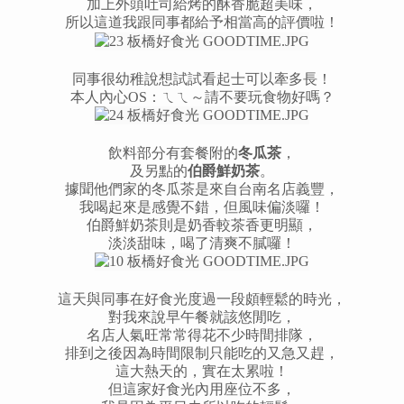
加上外頭吐司給烤的酥香脆超美味，
所以這道我跟同事都給予相當高的評價啦！
同事很幼稚說想試試看起士可以牽多長！
本人內心OS：ㄟㄟ～請不要玩食物好嗎？
飲料部分有套餐附的
冬瓜茶
，
及另點的
伯爵鮮奶茶
。
據聞他們家的冬瓜茶是來自台南名店義豐，
我喝起來是感覺不錯，但風味偏淡囉！
伯爵鮮奶茶則是奶香較茶香更明顯，
淡淡甜味，喝了清爽不膩囉！
這天與同事在好食光度過一段頗輕鬆的時光，
對我來說早午餐就該悠閒吃，
名店人氣旺常常得花不少時間排隊，
排到之後因為時間限制只能吃的又急又趕，
這大熱天的，實在太累啦！
但這家好食光內用座位不多，