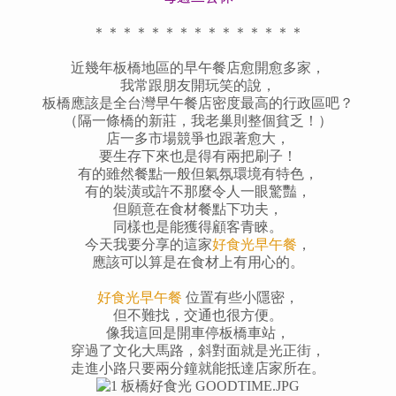
＊＊＊＊＊＊＊＊＊＊＊＊＊＊＊
近幾年板橋地區的早午餐店愈開愈多家，
我常跟朋友開玩笑的說，
板橋應該是全台灣早午餐店密度最高的行政區吧？
（隔一條橋的新莊，我老巢則整個貧乏！）
店一多市場競爭也跟著愈大，
要生存下來也是得有兩把刷子！
有的雖然餐點一般但氣氛環境有特色，
有的裝潢或許不那麼令人一眼驚豔，
但願意在食材餐點下功夫，
同樣也是能獲得顧客青睞。
今天我要分享的這家
好食光早午餐
，
應該可以算是在食材上有用心的。
好食光早午餐
位置有些小隱密，
但不難找，交通也很方便。
像我這回是開車停板橋車站，
穿過了文化大馬路，斜對面就是光正街，
走進小路只要兩分鐘就能抵達店家所在。