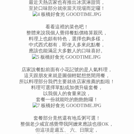
最近天熱店家也有推出冰淇淋甜筒，
至於口味部分就依當天現場而定囉！
看看這裡的菜色吧！
整體來說我個人覺得餐點價格算親民，
料理上也頗有特色，選擇也夠多樣，
中式西式都有，即使人多來此點餐，
應該也能滿足大多數人的口味喜好。
店家說餐點前面有小花記號的是人氣料理，
這天跟朋友來就是圖個輕鬆想悠閒用餐，
所以料理部分我們主要就依店家推薦的點啦！
料理可選擇單點或加價升級套餐，
以我個人的食量來說，
套餐一份就能吃的飽飽飽囉！
套餐部分竟然還有地瓜粥可選！
整個老少咸宜感覺帶我阿嬤來應該也很OK，
但這項是週五、 六、日限定，