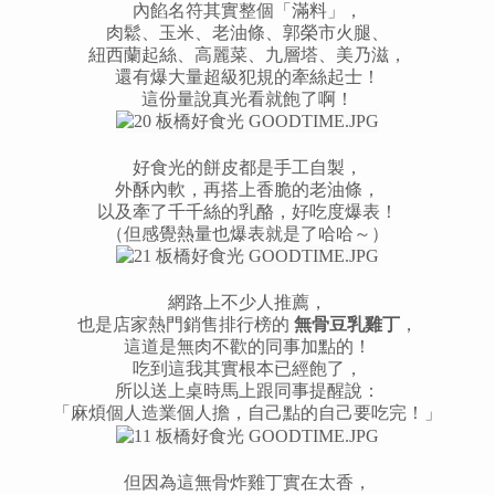
內餡名符其實整個「滿料」，
肉鬆、玉米、老油條、郭榮市火腿、
紐西蘭起絲、高麗菜、九層塔、美乃滋，
還有爆大量超級犯規的牽絲起士！
這份量說真光看就飽了啊！
好食光的餅皮都是手工自製，
外酥內軟，再搭上香脆的老油條，
以及牽了千千絲的乳酪，好吃度爆表！
（但感覺熱量也爆表就是了哈哈～）
網路上不少人推薦，
也是店家熱門銷售排行榜的
無骨豆乳雞丁
，
這道是無肉不歡的同事加點的！
吃到這我其實根本已經飽了，
所以送上桌時馬上跟同事提醒說：
「麻煩個人造業個人擔，自己點的自己要吃完！」
但因為這無骨炸雞丁實在太香，