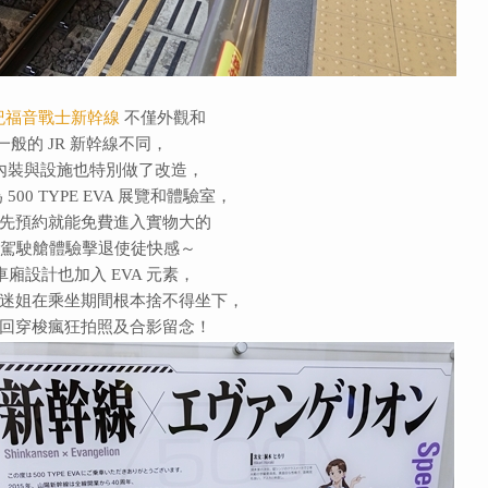
紀福音戰士新幹線
不僅外觀和
一般的 JR 新幹線不同，
內裝與設施也特別做了改造，
500 TYPE EVA 展覽和體驗室，
先預約就能免費進入實物大的
A 駕駛艙體驗擊退使徒快感～
車廂設計也加入 EVA 元素，
迷姐在乘坐期間根本捨不得坐下，
回穿梭瘋狂拍照及合影留念！