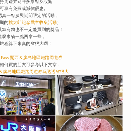
持周遊券到許多景點及設施
可享有免費或減價優惠。
認真一點參與期間限定的活動，
期的
桃太郎紀念戳章收集活動
）
就算有錢也不一定能買到的獎品！
這麼東省一點西拿一些，
旅程算下來真的省很大啊！
R Pass 關西＆廣島地區鐵路周遊券
如何買的朋友可參考以下文章：
s 關西＆廣島地區鐵路周遊券玩透透省很大