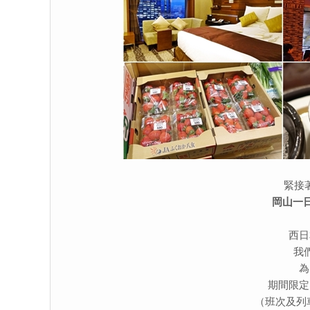
緊接
岡山一
西日
我
為
期間限定
（班次及列