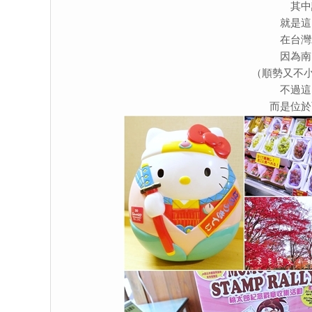
其中
就是這
在台灣
因為南
（順勢又不小
不過這
而是位於