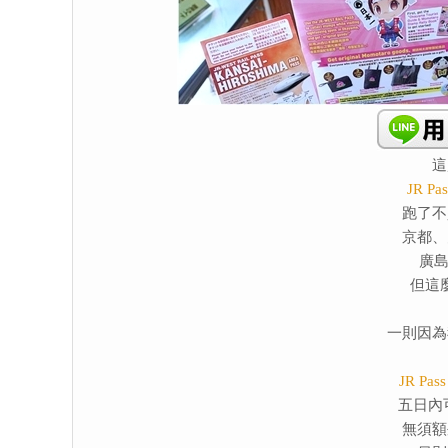
這
JR 
跑了不
京都、
廣島
但這
一則因為
JR P
五日內
無須額