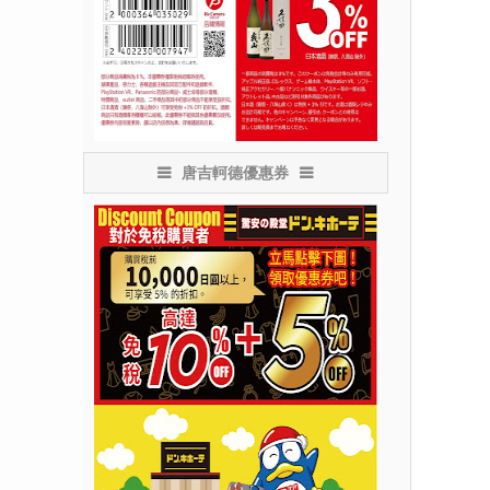
唐吉軻德優惠券