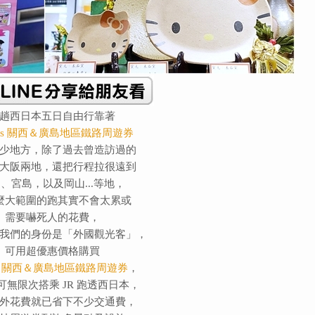
趟西日本五日自由行靠著
Pass 關西＆廣島地區鐵路周遊券
少地方，除了過去曾造訪過的
大阪兩地，還把行程拉很遠到
、宮島，以及岡山...等地，
麼大範圍的跑其實不會太累或
需要嚇死人的花費，
我們的身份是「外國觀光客」，
可用超優惠價格購買
ass 關西＆廣島地區鐵路周遊券
，
可無限次搭乘 JR 跑透西日本，
外花費就已省下不少交通費，