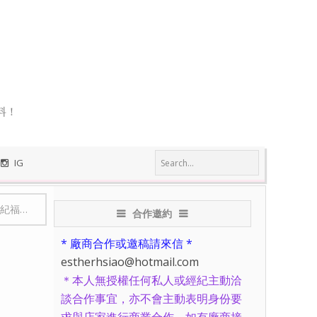
料！
IG
戰士新幹線
-
【日本自由行】岡山一日行程/岡山美食購物景點分
合作邀約
* 廠商合作或邀稿請來信 *
estherhsiao@hotmail.com
＊本人無授權任何私人或經紀主動洽
談合作事宜，亦不會主動表明身份要