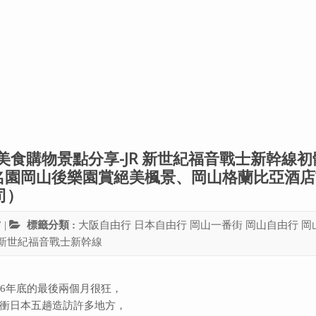
食購物景點分享-JR 新世紀福音戰士新幹線初
名園岡山後樂園賞絕美楓景、岡山格蘭比亞酒店
司）
7
|
標籤分類 :
大阪自由行
日本自由行
岡山一番街
岡山自由行
岡
R 新世紀福音戰士新幹線
016年底的最後兩個月很狂，
衝日本五趟造訪許多地方，