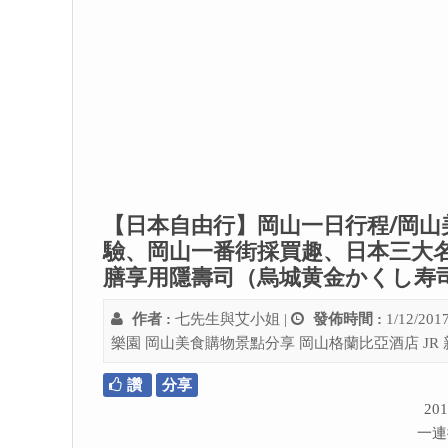
【日本自由行】岡山一日行程/岡山美
驗、岡山一番街採買趣、日本三大
膳享用隱壽司（烏城黄金かくし寿
作者 :
七先生與艾小姐
|
發佈時間 :
1/12/201
樂園
岡山美食購物景點分享
岡山格蘭比亞酒店
J
讚
分享
2
一連