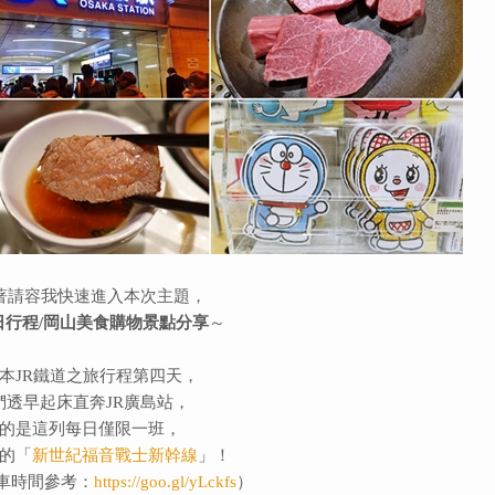
著請容我快速進入本次主題，
日行程/岡山美食購物景點分享
～
本JR鐵道之旅行程第四天，
們透早起床直奔JR廣島站，
的是這列每日僅限一班，
的「
新世紀福音戰士新幹線
」！
車時間參考：
https://goo.gl/yLckfs
）