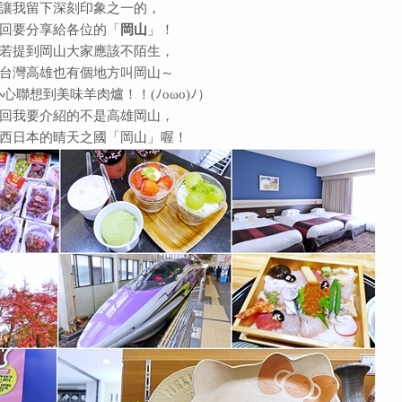
讓我留下深刻印象之一的，
回要分享給各位的「
岡山
」！
若提到岡山大家應該不陌生，
台灣高雄也有個地方叫岡山～
心聯想到美味羊肉爐！！(ﾉoωo)ﾉ）
回我要介紹的不是高雄岡山，
西日本的晴天之國「岡山」喔！