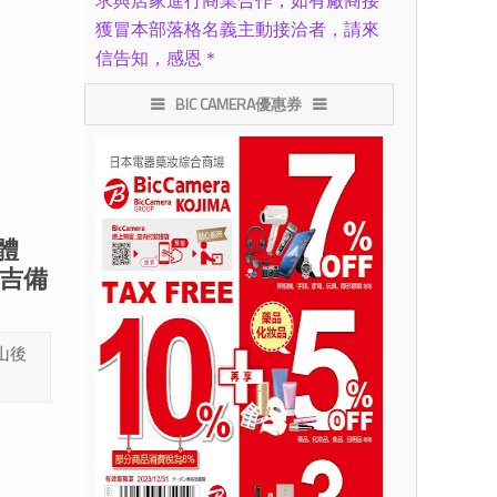
求與店家進行商業合作，如有廠商接
獲冒本部落格名義主動接洽者，請來
信告知，感恩＊
BIC CAMERA優惠券
體
吉備
山後