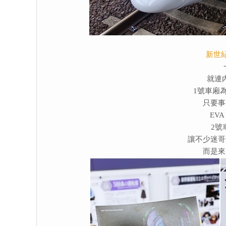
新世
就連
1號車廂為 
只要事
EV
2號
讓不少迷哥
而是來