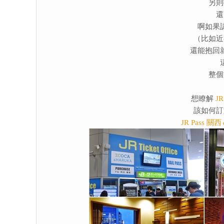
另則
還
啊如果
（比如近
還能抱回
整個
想瞭解
J
該如何訂
JR Pas