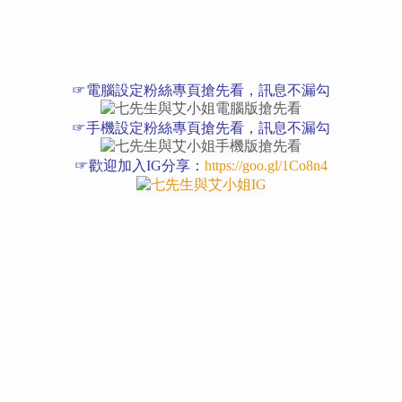
☞電腦設定粉絲專頁搶先看，訊息不漏勾
☞手機設定粉絲專頁搶先看，訊息不漏勾
☞歡迎加入IG分享：
https://goo.gl/1Co8n4