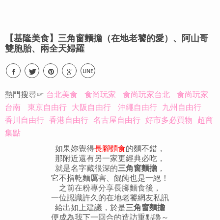
【基隆美食】三角窗麵擔（在地老饕的愛）、阿山哥
雙胞胎、兩全天婦羅
LINE
熱門搜尋☞
台北美食
食尚玩家
食尚玩家台北
食尚玩家
台南
東京自由行
大阪自由行
沖繩自由行
九州自由行
香川自由行
香港自由行
名古屋自由行
好市多必買物
超商
集點
如果妳覺得
長腳麵食
的麵不錯，
那附近還有另一家更經典必吃，
就是名字藏很深的
三角窗麵擔
，
它不指乾麵厲害、餛飩也是一絕！
之前在粉專分享長腳麵食後，
一位認識許久的在地老饕網友私訊
給出如上建議，於是
三角窗麵擔
便成為我下一回合的造訪重點嚕～