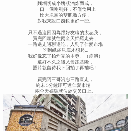
麵糰切成小塊狀油炸而成，
一口一個剛剛好，不僅食用上
比大塊頭的雙胞胎方便，
對我來說口感也更好一些。
只不過這回因為跟好友聊的太忘我，
買完回頭就往兩全天婦羅走去，
一路邊走邊聊邊吃，人到了仁愛市場
吃到紙袋見底才想起...
我好像忘了拍炸完的本尊。（崩潰）
還好不久之後又會跑基隆，
照片就留待我下回拍了再補吧！
買完阿三哥沿忠三路直走，
約末 5分鐘即可達仁愛市場，
兩全天婦羅就位於交叉口上。