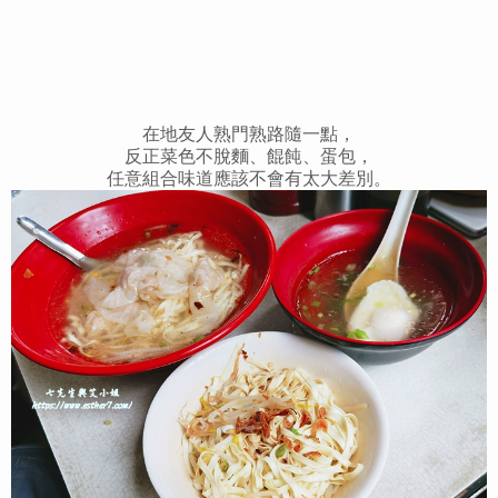
在地友人熟門熟路隨一點，
反正菜色不脫麵、餛飩、蛋包，
任意組合味道應該不會有太大差別。