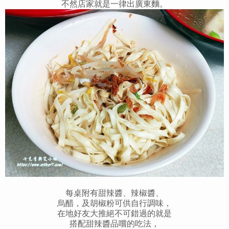
不然店家就是一律出廣東麵。
每桌附有甜辣醬、辣椒醬、
烏醋，及胡椒粉可供自行調味，
在地好友大推絕不可錯過的就是
搭配甜辣醬品嚐的吃法，