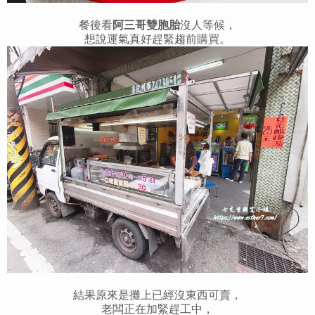
餐後看
阿三哥雙胞胎
沒人等候，
想說運氣真好趕緊趨前購買。
結果原來是攤上已經沒東西可賣，
老闆正在加緊趕工中，