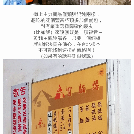
攤上主力商品僅麵與餛飩兩樣，
想吃的花俏豐富些頂多加個蛋包，
對有嚴重選擇障礙的朋友
（比如我）來說無疑是一項福音～
乾麵＋餛飩湯各一只要一個銅板
就能解決實在佛心，在台北根本
不可能找到這樣的價格啊！
（如果有的話拜託跟我說）