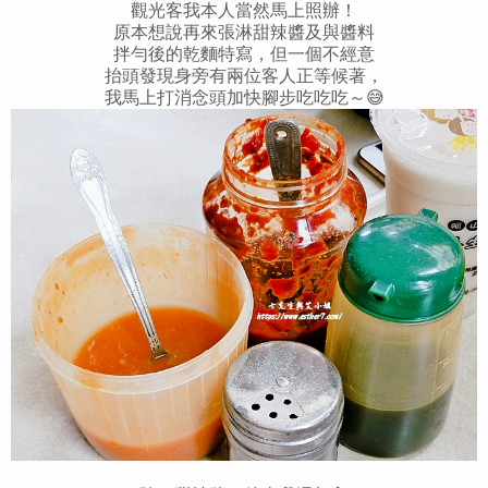
觀光客我本人當然馬上照辦！
原本想說再來張淋甜辣醬及與醬料
拌勻後的乾麵特寫，但一個不經意
抬頭發現身旁有兩位客人正等候著，
我馬上打消念頭加快腳步吃吃吃～😅