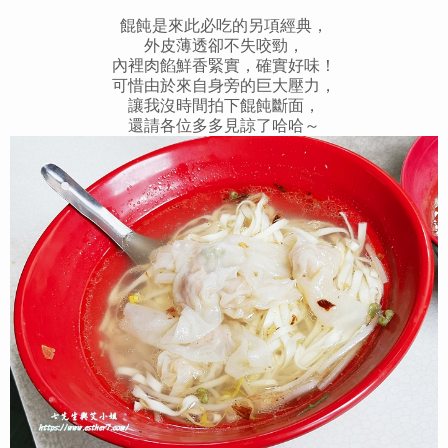
餛飩是來此必吃的另項經典，
外皮薄透卻不失咬勁，
內裡肉餡鮮香緊實，確實好味！
可惜由於來自身旁的巨大壓力，
讓我沒時間拍下餛飩斷面，
還請各位多多見諒了哈哈～