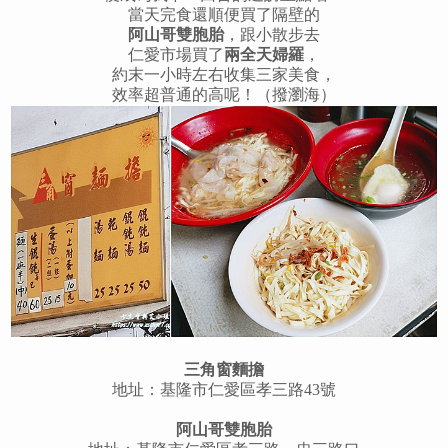
當天完食還順便買了隔壁的
阿山哥雙胞胎
，跟小散步去
仁愛市場買了
兩全天婦羅
，
約末一小時左右收集三家美食，
效率超普通的高呢！（撥瀏海）
三角窗麵擔
地址：基隆市仁愛區孝三路43號
阿山哥雙胞胎