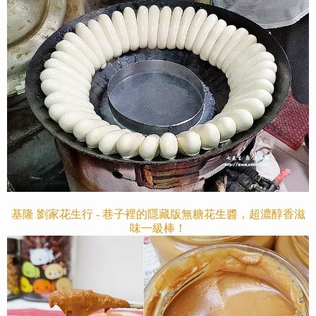
基隆 劉家花生行 - 巷子裡的隱藏版無糖花生醬，超濃醇香滋
味一級棒！