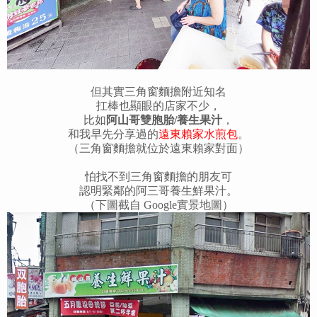
但其實三角窗麵擔附近知名
扛棒也顯眼的店家不少，
比如
阿山哥雙胞胎/養生果汁
，
和我早先分享過的
遠東賴家水煎包
。
（三角窗麵擔就位於遠東賴家對面）
怕找不到三角窗麵擔的朋友可
認明緊鄰的阿三哥養生鮮果汁。
（下圖截自 Google實景地圖）