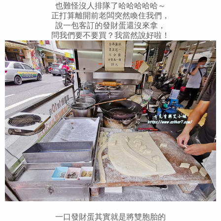
也難怪沒人排隊了哈哈哈哈哈～
正打算離開前老闆突然喚住我們，
說一包客訂的發財蛋還沒來拿，
問我們要不要買？我當然說好啦！
一口發財蛋其實就是將雙胞胎的