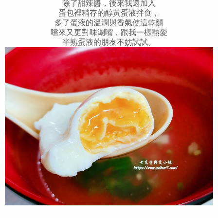
除了甜辣醬，後來我還加入
蛋包裡稍存的醇黃蛋液拌食，
多了蛋液的溫潤與香氣使這乾麵
嚐來又更對味涮嘴，跟我一樣熱愛
半熟蛋液的朋友不妨試試。