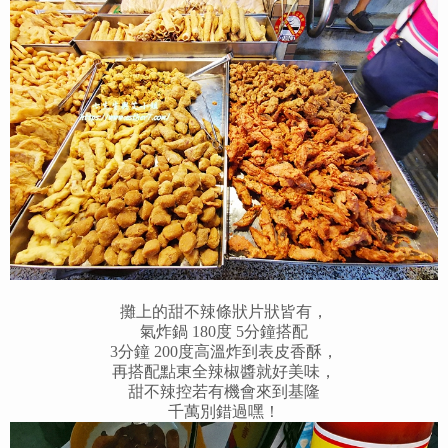
攤上的甜不辣條狀片狀皆有，
氣炸鍋 180度 5分鐘搭配
3分鐘 200度高溫炸到表皮香酥，
再搭配點東全辣椒醬就好美味，
甜不辣控若有機會來到基隆
千萬別錯過嘿！