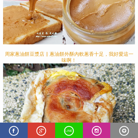
周家蔥油餅豆漿店 ∥ 蔥油餅外酥內軟蔥香十足，我好愛這一
味啊！
LINE