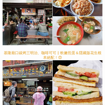
基隆廟口碳烤三明治、咖啡可可 ∥ 軟嫩煎蛋＆隱藏版花生根
本絕配！😍