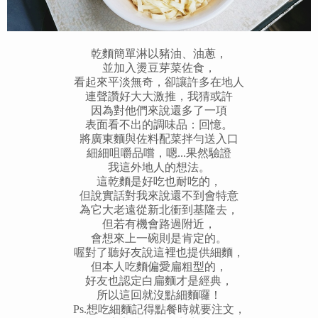
乾麵簡單淋以豬油、油蔥，
並加入燙豆芽菜佐食，
看起來平淡無奇，卻讓許多在地人
連聲讚好大大激推，我猜或許
因為對他們來說還多了一項
表面看不出的調味品：回憶。
將廣東麵與佐料配菜拌勻送入口
細細咀嚼品嚐，嗯...果然驗證
我這外地人的想法。
這乾麵是好吃也耐吃的，
但說實話對我來說還不到會特意
為它大老遠從新北衝到基隆去，
但若有機會路過附近，
會想來上一碗則是肯定的。
喔對了聽好友說這裡也提供細麵，
但本人吃麵偏愛扁粗型的，
好友也認定白扁麵才是經典，
所以這回就沒點細麵囉！
Ps.想吃細麵記得點餐時就要注文，