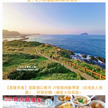
【基隆美食】基隆廟口夜市 29號魯肉飯專家（在地友人推
薦）、阿華炒麵（總是大排長龍）