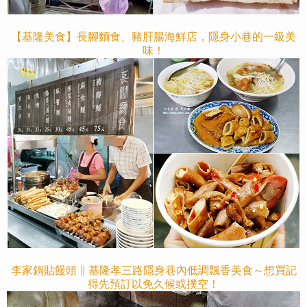
【基隆美食】長腳麵食、豬肝腸海鮮店，隱身小巷的一級美
味！
李家鍋貼饅頭 ∥ 基隆孝三路隱身巷內低調飄香美食～想買記
得先預訂以免久候或撲空！