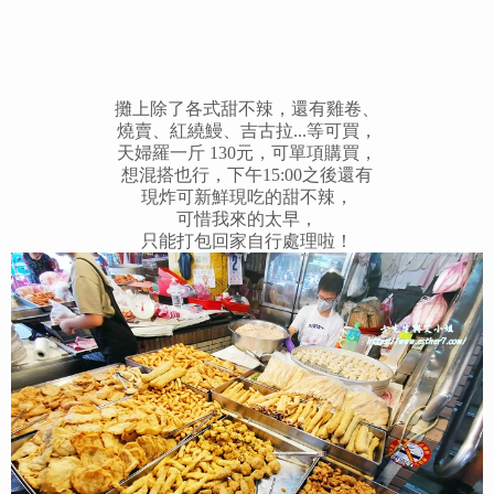
攤上除了各式甜不辣，還有雞卷、
燒賣、紅繞鰻、吉古拉...等可買，
天婦羅一斤 130元，可單項購買，
想混搭也行，下午15:00之後還有
現炸可新鮮現吃的甜不辣，
可惜我來的太早，
只能打包回家自行處理啦！