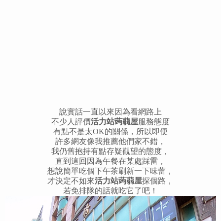
說實話一直以來因為看網路上
不少人評價
活力站蒟蒻屋
服務態度
有點不是太OK的關係，所以即便
許多網友像我推薦他們家不錯，
我仍舊抱持有點存疑觀望的態度，
直到這回因為午餐在某處踩雷，
想說簡單吃個下午茶刷新一下味蕾，
才決定不如來
活力站蒟蒻屋
探個路，
若免排隊的話就吃它了吧！