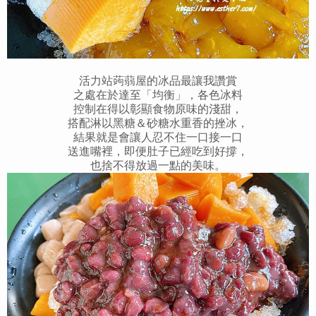
活力站蒟蒻屋的冰品最讓我讚賞
之處在於達至「均衡」，各色冰料
控制在得以彰顯食物原味的淺甜，
搭配淋以黑糖＆砂糖水重香的挫冰，
結果就是會讓人忍不住一口接一口
送進嘴裡，即便肚子已經吃到好撐，
也捨不得放過一點的美味。