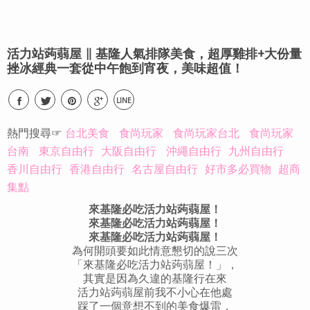
活力站蒟蒻屋 ∥ 基隆人氣排隊美食，超厚雞排+大份量
挫冰經典一套從中午飽到宵夜，美味超值！
LINE
熱門搜尋☞
台北美食
食尚玩家
食尚玩家台北
食尚玩家
台南
東京自由行
大阪自由行
沖繩自由行
九州自由行
香川自由行
香港自由行
名古屋自由行
好市多必買物
超商
集點
來基隆必吃活力站蒟蒻屋！
來基隆必吃活力站蒟蒻屋！
來基隆必吃活力站蒟蒻屋！
為何開頭要如此情意懇切的說三次
「來基隆必吃活力站蒟蒻屋！」，
其實是因為久違的基隆行在來
活力站蒟蒻屋前我不小心在他處
踩了一個意想不到的美食爆雷，