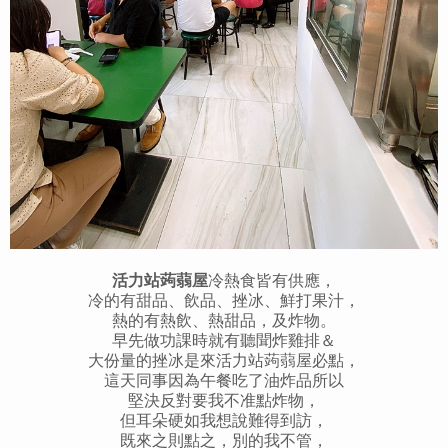
活力站蒟蒻屋
冷熱食皆有供應，
冷的有甜品、飲品、挫冰、鮮打果汁，
熱的有熱飲、熱甜品，及炸物。
早先做功課時就有聽聞炸雞排＆
大份量的挫冰是來活力站蒟蒻屋必點，
這天同事因為午餐吃了油炸品所以
堅決反對要我不准點炸物，
但耳朵硬如我想說難得到訪，
既來之則點之，別的我不管，