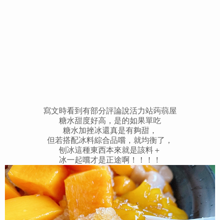
寫文時看到有部分評論說活力站蒟蒻屋
糖水甜度好高，是的如果單吃
糖水加挫冰還真是有夠甜，
但若搭配冰料綜合品嚐，就均衡了，
刨冰這種東西本來就是該料＋
冰一起嚐才是正途啊！！！！