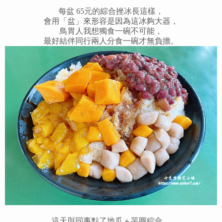
每盆 65元的綜合挫冰長這樣，
會用「盆」來形容是因為這冰夠大器，
鳥胃人我想獨食一碗不可能，
最好結伴同行兩人分食一碗才無負擔。
這天與同事點了地瓜＋芋圓綜合、