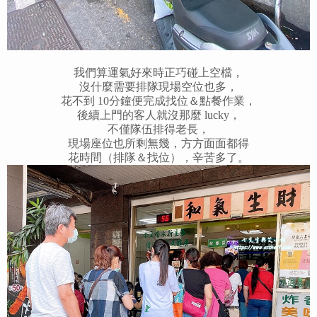
我們算運氣好來時正巧碰上空檔，
沒什麼需要排隊現場空位也多，
花不到 10分鐘便完成找位＆點餐作業，
後續上門的客人就沒那麼 lucky，
不僅隊伍排得老長，
現場座位也所剩無幾，方方面面都得
花時間（排隊＆找位），辛苦多了。