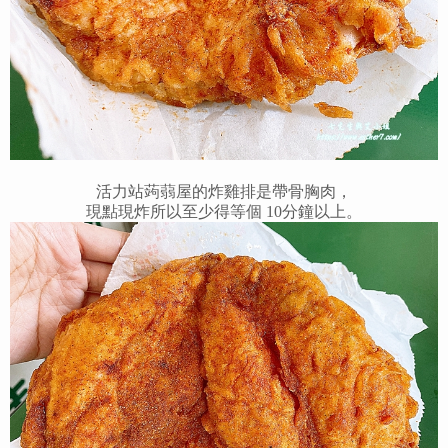
活力站蒟蒻屋的炸雞排是帶骨胸肉，
現點現炸所以至少得等個 10分鐘以上。