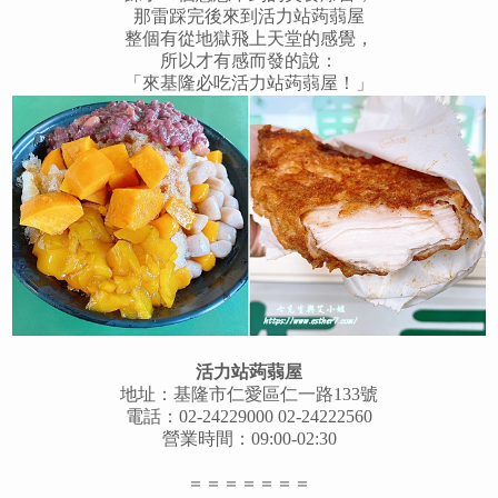
那雷踩完後來到活力站蒟蒻屋
整個有從地獄飛上天堂的感覺，
所以才有感而發的說：
「來基隆必吃活力站蒟蒻屋！」
活力站蒟蒻屋
地址：基隆市仁愛區仁一路133號
電話：02-24229000 02-24222560
營業時間：09:00-02:30
＝＝＝＝＝＝＝