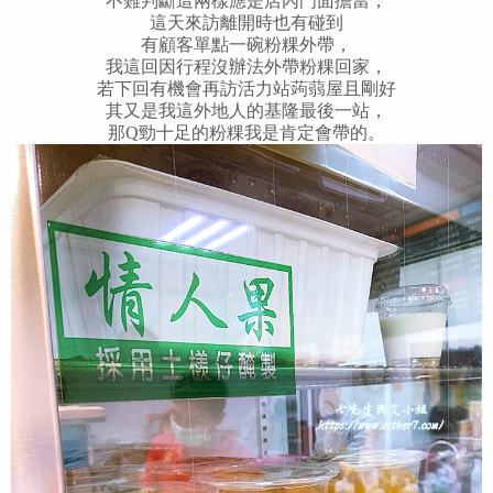
不難判斷這兩樣應是店內門面擔當，
這天來訪離開時也有碰到
有顧客單點一碗粉粿外帶，
我這回因行程沒辦法外帶粉粿回家，
若下回有機會再訪活力站蒟蒻屋且剛好
其又是我這外地人的基隆最後一站，
那Q勁十足的粉粿我是肯定會帶的。