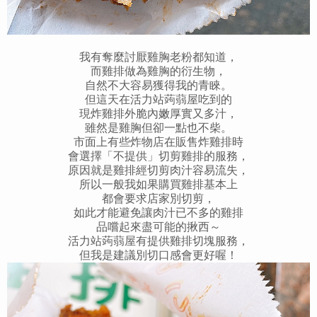
我有奪麼討厭雞胸老粉都知道，
而雞排做為雞胸的衍生物，
自然不大容易獲得我的青睞。
但這天在活力站蒟蒻屋吃到的
現炸雞排外脆內嫩厚實又多汁，
雖然是雞胸但卻一點也不柴。
市面上有些炸物店在販售炸雞排時
會選擇「不提供」切剪雞排的服務，
原因就是雞排經切剪肉汁容易流失，
所以一般我如果購買雞排基本上
都會要求店家別切剪，
如此才能避免讓肉汁已不多的雞排
品嚐起來盡可能的揪西～
活力站蒟蒻屋有提供雞排切塊服務，
但我是建議別切口感會更好喔！