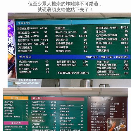
但至少眾人推崇的炸雞排不可錯過，
就硬著頭皮給他點下去了！