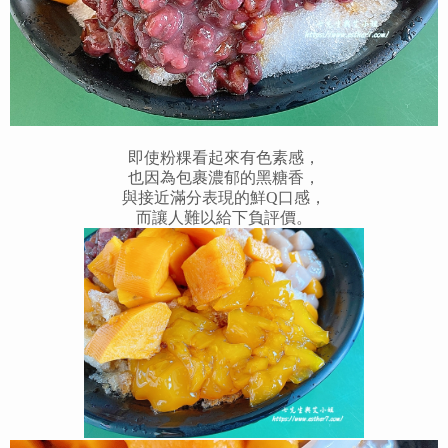
即使粉粿看起來有色素感，
也因為包裹濃郁的黑糖香，
與接近滿分表現的鮮Q口感，
而讓人難以給下負評價。