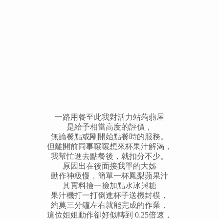
一路用餐至此我對活力站蒟蒻屋
是給予相當高度的評價，
無論餐點或剛開始點餐時的服務。
但離開前同事嚷嚷想來杯果汁解渴，
我幫忙進去點餐後，就扣分不少。
原因出在後面接我單的大姊
動作神級慢，簡單一杯鳳梨蘋果汁
其實料撿一撿加點水冰與糖
果汁機打一打倒進杯子送機封模，
約莫三分鐘左右就能完成的作業，
這位姐姐動作卻好似轉到 0.25倍速，