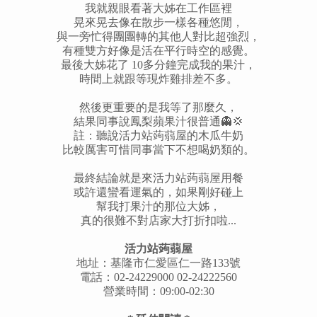
我就親眼看著大姊在工作區裡
晃來晃去像在散步一樣各種悠閒，
與一旁忙得團團轉的其他人對比超強烈，
有種雙方好像是活在平行時空的感覺。
最後大姊花了 10多分鐘完成我的果汁，
時間上就跟等現炸雞排差不多。
然後更重要的是我等了那麼久，
結果同事說鳳梨蘋果汁很普通👻💢
註：聽說活力站蒟蒻屋的木瓜牛奶
比較厲害可惜同事當下不想喝奶類的。
最終結論就是來活力站蒟蒻屋用餐
或許還蠻看運氣的，如果剛好碰上
幫我打果汁的那位大姊，
真的很難不對店家大打折扣啦...
活力站蒟蒻屋
地址：基隆市仁愛區仁一路133號
電話：02-24229000 02-24222560
營業時間：09:00-02:30