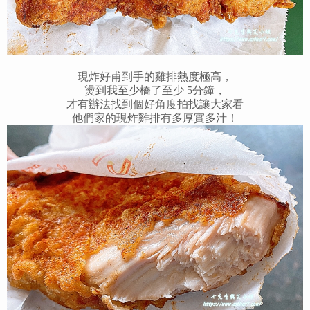
現炸好甫到手的雞排熱度極高，
燙到我至少橋了至少 5分鐘，
才有辦法找到個好角度拍找讓大家看
他們家的現炸雞排有多厚實多汁！