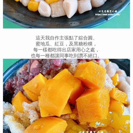
這天我自作主張點了綜合圓、
蜜地瓜、紅豆，及黑糖粉粿，
每一樣都吃得出店家用心之處，
也每一種都讓同事吃到讚不絕口。