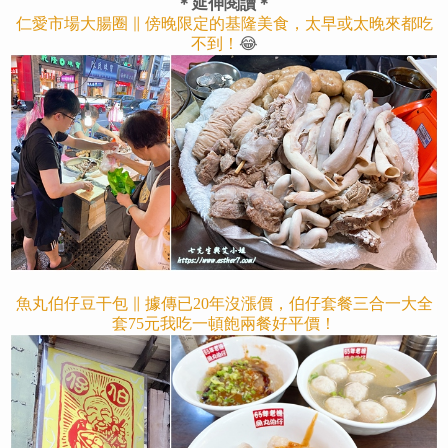
＊延伸閱讀＊
仁愛市場大腸圈 ∥ 傍晚限定的基隆美食，太早或太晚來都吃
不到！
😂
魚丸伯仔豆干包 ∥ 據傳已20年沒漲價，伯仔套餐三合一大全
套75元我吃一頓飽兩餐好平價！