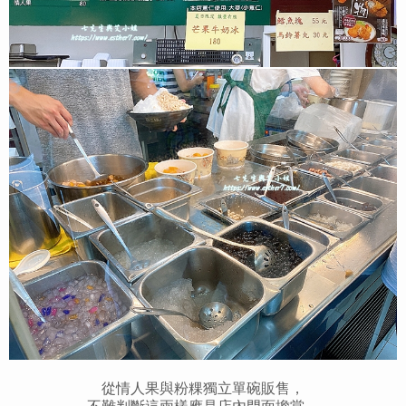
從情人果與粉粿獨立單碗販售，