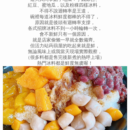
紅豆、蜜地瓜，以及粉粿四樣冰料，
不得不說迴轉率是王道，
碗裡每道冰料鮮度都棒的不得了，
原因就是後頭有迴轉率支撐，
各式招牌冰料不到一小時輪轉一次，
會不新鮮只有一個原因，
就是店家偷懶一早就全數備齊。
但活力站蒟蒻屋的吃起來就是鮮，
無論風味上或我當天現場實際觀察，
（很多料都是售完後新煮的熱呼上場）
熱門冰料都是鮮度無虞喔！