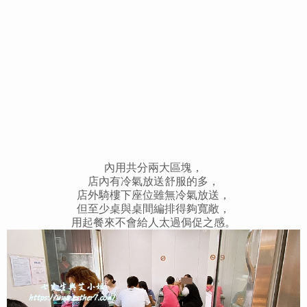
內用共分兩大區塊，
店內有冷氣放送舒服的多，
店外騎樓下座位雖無冷氣放送，
但至少桌與桌間編排得夠寬敞，
用起餐來不會給人太過侷促之感。