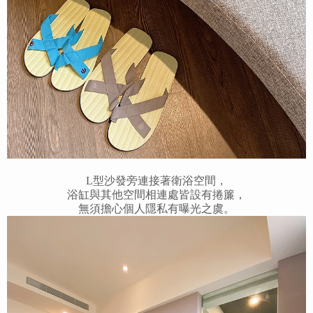
L型沙發旁連接著衛浴空間，
浴缸與其他空間相連處皆設有捲簾，
無須擔心個人隱私有曝光之虞。