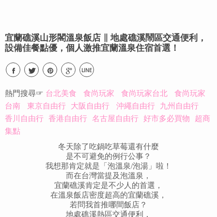
宜蘭礁溪山形閣溫泉飯店 ∥ 地處礁溪鬧區交通便利，
設備佳餐點優，個人激推宜蘭溫泉住宿首選！
LINE
熱門搜尋☞
台北美食
食尚玩家
食尚玩家台北
食尚玩家
台南
東京自由行
大阪自由行
沖繩自由行
九州自由行
香川自由行
香港自由行
名古屋自由行
好市多必買物
超商
集點
冬天除了吃鍋吃草莓還有什麼
是不可避免的例行公事？
我想那肯定就是「泡溫泉/泡湯」啦！
而在台灣當提及泡溫泉，
宜蘭礁溪肯定是不少人的首選，
在溫泉飯店密度超高的宜蘭礁溪，
若問我首推哪間飯店？
地處礁溪熱區交通便利，