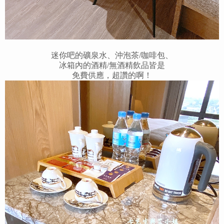
迷你吧的礦泉水、沖泡茶/咖啡包、
冰箱內的酒精/無酒精飲品皆是
免費供應，超讚的啊！