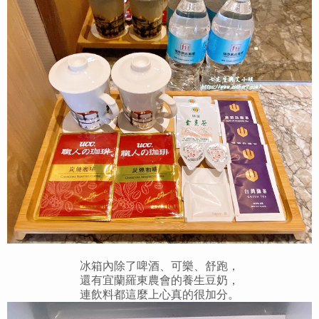
冰箱內除了啤酒、可樂、舒跑，
還有宜蘭羅東農會的養生豆奶，
連飲料都這麼上心真的很加分。