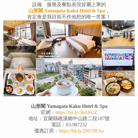
設備、服務及餐點表現皆屬上乘的
山形閣 Yamagata Kaku Hotel & Spa
，
肯定會是我目前不作他想的唯一答案！
山形閣 Yamagata Kaku Hotel & Spa
官網：
https://bit.ly/3k4362Z
地址：宜蘭縣礁溪鄉中山路二段187號
電話：03-987232
優惠訂房：
https://bit.ly/2HUfRAo