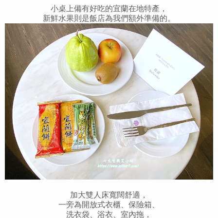
小桌上備有好吃的宜蘭在地特產，
新鮮水果則是飯店為我們額外準備的。
加大雙人床寬闊舒適，
一旁為開放式衣櫃、保險箱、
洗衣袋、浴衣、室內拖，