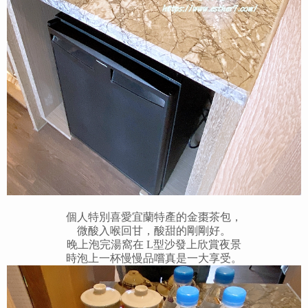
個人特別喜愛宜蘭特產的金棗茶包，
微酸入喉回甘，酸甜的剛剛好。
晚上泡完湯窩在 L型沙發上欣賞夜景
時泡上一杯慢慢品嚐真是一大享受。