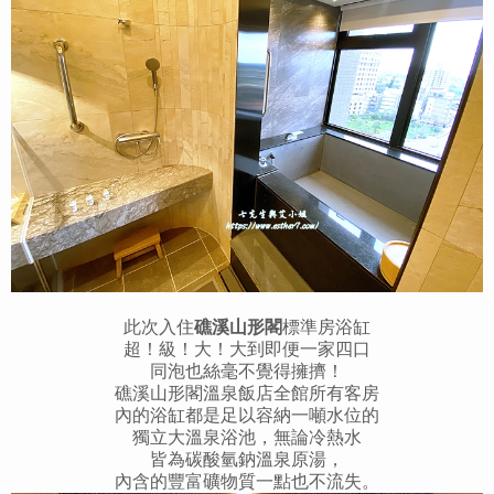
此次入住
礁溪山形閣
標準房浴缸
超！級！大！大到即便一家四口
同泡也絲毫不覺得擁擠！
礁溪山形閣溫泉飯店全館所有客房
內的浴缸都是足以容納一噸水位的
獨立大溫泉浴池，無論冷熱水
皆為碳酸氫鈉溫泉原湯，
內含的豐富礦物質一點也不流失。