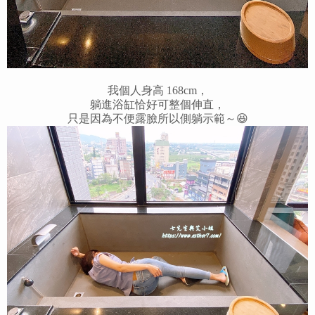
我個人身高 168cm，
躺進浴缸恰好可整個伸直，
只是因為不便露臉所以側躺示範～😆