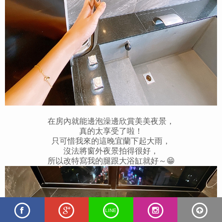
在房內就能邊泡澡邊欣賞美美夜景，
真的太享受了啦！
只可惜我來的這晚宜蘭下起大雨，
沒法將窗外夜景拍得很好，
所以改特寫我的腿跟大浴缸就好～😁
LINE