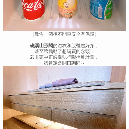
（敬告：酒後不開車安全有保障）
礁溪山形閣
的浴衣和脫鞋超好穿，
甚至讓我動了想購買的念頭！
若非家中正嚴厲執行斷捨離計畫，
我肯定會開口詢問～