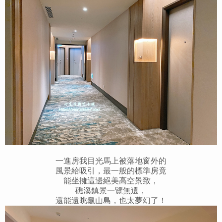
一進房我目光馬上被落地窗外的
風景給吸引，最一般的標準房竟
能坐擁這邊絕美高空景致，
礁溪鎮景一覽無遺，
還能遠眺龜山島，也太夢幻了！