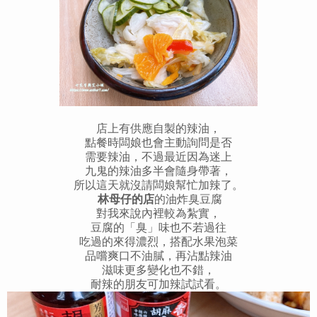
店上有供應自製的辣油，
點餐時闆娘也會主動詢問是否
需要辣油，不過最近因為迷上
九鬼的辣油多半會隨身帶著，
所以這天就沒請闆娘幫忙加辣了。
林母仔的店
的油炸臭豆腐
對我來說內裡較為紮實，
豆腐的「臭」味也不若過往
吃過的來得濃烈，搭配水果泡菜
品嚐爽口不油膩，再沾點辣油
滋味更多變化也不錯，
耐辣的朋友可加辣試試看。