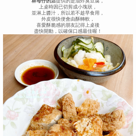
林母仔的店
提供的是油炸臭豆腐，
上桌時因已切剪成小塊狀，
並淋上醬汁，所以若不趁早食用，
外皮很快便會由酥轉軟，
喜愛酥脆感的朋友記得上桌後
盡快開動，以確保口感最佳喔！