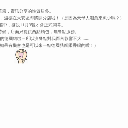
這篇，資訊分享的性質居多。
，溫德在大安區即將開分店啦！（是因為天母人潮愈來愈少嗎？）
備中，據說11月3號才會正式開幕。
時候，店面只提供西點麵包，無餐點服務。
德國結啦～所以沒餐點對我而言影響不大.......
如果有機會也是可以來一點德國豬腳跟香腸的啦！）