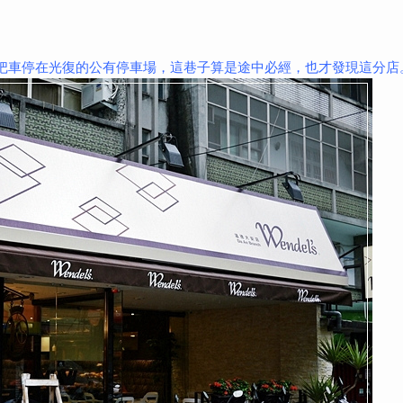
都把車停在光復的公有停車場，這巷子算是途中必經，也才發現這分店