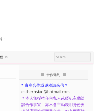
料！
IG
合作邀約
* 廠商合作或邀稿請來信 *
estherhsiao@hotmail.com
＊本人無授權任何私人或經紀主動洽
談合作事宜，亦不會主動表明身份要