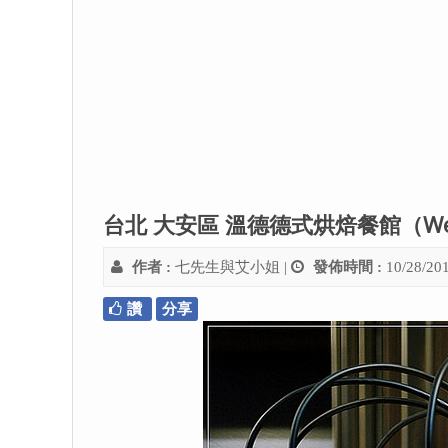
台北 大安區 溫德德式烘焙餐館（Wen
作者 :
七先生與艾小姐
|
發佈時間 :
10/28/20
讚
分享