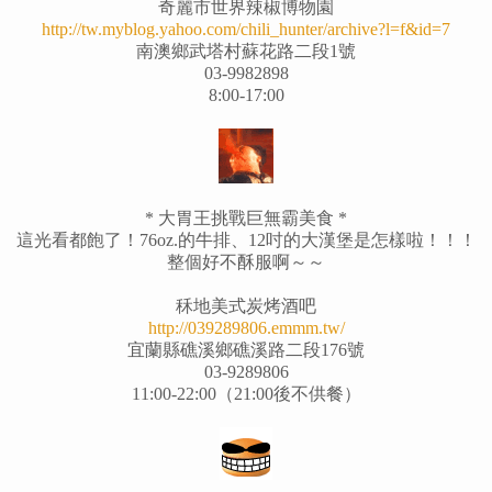
奇麗市世界辣椒博物園
http://tw.myblog.yahoo.com/chili_hunter/archive?l=f&id=7
南澳鄉武塔村蘇花路二段1號
03-9982898
8:00-17:00
* 大胃王挑戰巨無霸美食 *
這光看都飽了！76oz.的牛排、12吋的大漢堡是怎樣啦！！！
整個好不酥服啊～～
秝地美式炭烤酒吧
http://039289806.emmm.tw/
宜蘭縣礁溪鄉礁溪路二段176號
03-9289806
11:00-22:00（21:00後不供餐）