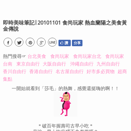
即時美味筆記∣ 20101101 食尚玩家 熱血蘭陽之美食黃
金傳說
LINE
讚
分享
熱門搜尋☞
台北美食
食尚玩家
食尚玩家台北
食尚玩家
台南
東京自由行
大阪自由行
沖繩自由行
九州自由行
香川自由行
香港自由行
名古屋自由行
好市多必買物
超商
集點
一開始就看到「莎毛」的熱舞，感覺還挺嗨的啊！！
* 破百年握壽司古早小吃 *