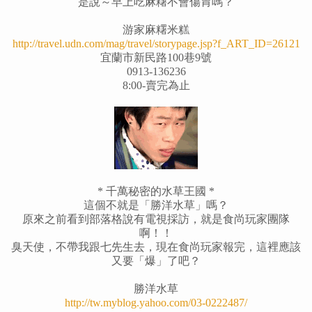
是說～早上吃麻糬不會傷胃嗎？
游家麻糬米糕
http://travel.udn.com/mag/travel/storypage.jsp?f_ART_ID=26121
宜蘭市新民路100巷9號
0913-136236
8:00-賣完為止
* 千萬秘密的水草王國 *
這個不就是「勝洋水草」嗎？
原來之前看到部落格說有電視採訪，就是食尚玩家團隊
啊！！
臭天使，不帶我跟七先生去，現在食尚玩家報完，這裡應該
又要「爆」了吧？
勝洋水草
http://tw.myblog.yahoo.com/03-0222487/