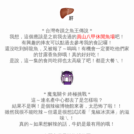
* 台灣奇蹟之魚王傳說 *
我想，這個應該是之前我去過的
員山八甲休閒魚場
吧！
有興趣的捧友可以點過去參考我的食記囉！
還沒吃到鱘龍魚，又被報了～嗚嗚！有機會一定要吃他們家
的甘露香魚卵哦！真的好好吃！
是說，這一集的食尚吃得也太高級了吧！都是大餐ㄟ！
* 魔鬼關卡 終極挑戰 *
這～連名產中心都去了是怎樣啦？
結果不是啊！是個辣椒博物館來著，太恐怖了啦！！
雖然我很不能吃辣～但還是很想試試看「鬼椒冰淇淋」的滋
味ㄟ！
真的～如果想解辣的話，牛奶是最有用的哦！