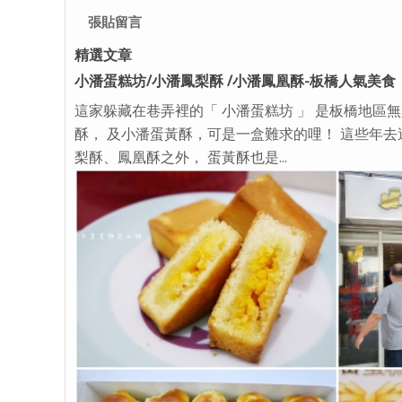
張貼留言
精選文章
小潘蛋糕坊/小潘鳳梨酥 /小潘鳳凰酥-板橋人氣美食
這家躲藏在巷弄裡的「 小潘蛋糕坊 」 是板橋地區
酥， 及小潘蛋黃酥，可是一盒難求的哩！ 這些年去
梨酥、鳳凰酥之外， 蛋黃酥也是...