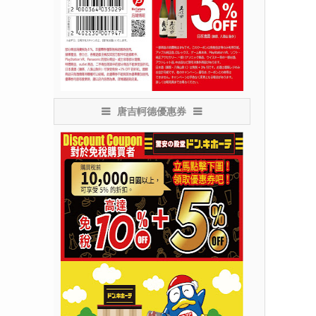
唐吉軻德優惠券