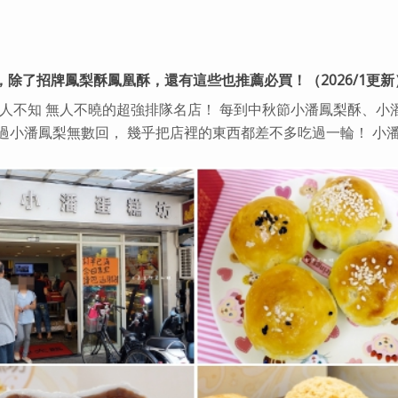
，除了招牌鳳梨酥鳳凰酥，還有這些也推薦必買！（2026/1更新
無人不知 無人不曉的超強排隊名店！ 每到中秋節小潘鳳梨酥、小
過小潘鳳梨無數回， 幾乎把店裡的東西都差不多吃過一輪！ 小