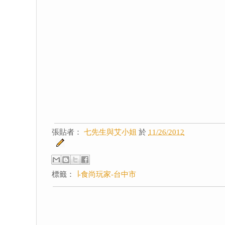
張貼者：
七先生與艾小姐
於
11/26/2012
標籤：
∣-食尚玩家-台中市