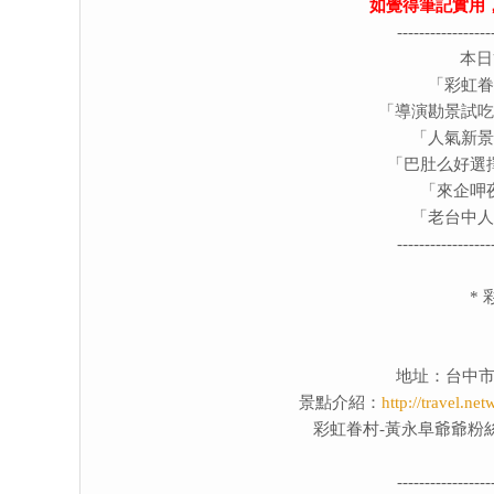
如覺得筆記實用
-----------------
本日
「彩虹眷
「導演勘景試吃
「人氣新
「巴肚么好選擇
「來企呷
「老台中人
-----------------
*
地址：台中市
景點介紹：
http://travel.n
彩虹眷村-黃永阜爺爺粉
-----------------