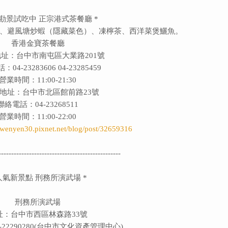
演勘景試吃中 正宗港式茶餐廳 *
、避風塘炒蝦（隱藏菜色）、凍檸茶、西洋菜煲鱺魚。
香港金寶茶餐廳
址：台中市南屯區大業路201號
04-23283606 04-23285459
營業時間：11:00-21:30
地址：台中市北區館前路23號
聯絡電話：04-23268511
營業時間：11:00-22:00
//wenyen30.pixnet.net/blog/post/32659316
------------------------------------------------
人氣新景點
刑務所演武場
*
刑務所演武場
址：台中市西區林森路33號
22290280(台中市文化資產管理中心)