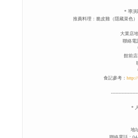
* 導
推薦料理：脆皮雞（隱藏菜色）
大業店地
聯絡電話：
館前店
食記參考：
http:
-----------------
*
地
聯絡電話：04-