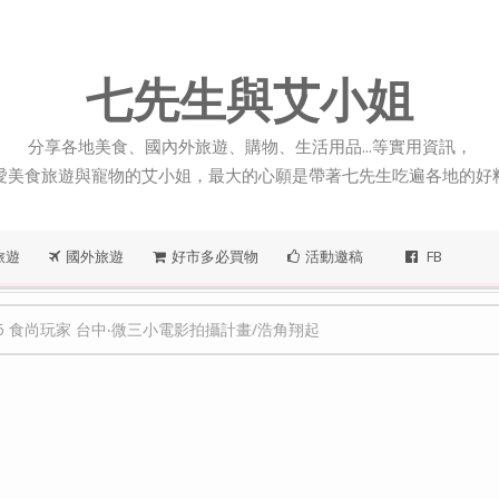
七先生與艾小姐
分享各地美食、國內外旅遊、購物、生活用品...等實用資訊，
愛美食旅遊與寵物的艾小姐，最大的心願是帶著七先生吃遍各地的好
旅遊
國外旅遊
好市多必買物
活動邀稿
FB
26 食尚玩家 台中‧微三小電影拍攝計畫/浩角翔起