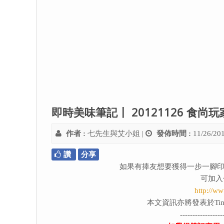
即時美味筆記〡 20121126 食尚
作者 :
七先生與艾小姐
|
發佈時間 :
11/26/20
讚
分享
如果有捧友想要獲得一步一腳印
可加入
http://w
本文資訊亦將發表於Tim
-----------------