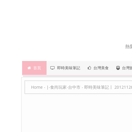
熱
首頁
即時美味筆記
台灣美食
台灣
Home
-
∣-食尚玩家-台中市
-
即時美味筆記〡 201211