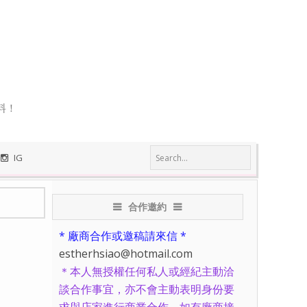
料！
IG
合作邀約
* 廠商合作或邀稿請來信 *
estherhsiao@hotmail.com
＊本人無授權任何私人或經紀主動洽
談合作事宜，亦不會主動表明身份要