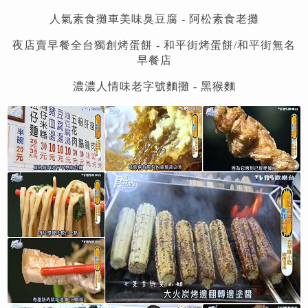
人氣素食攤車美味臭豆腐 -
阿松素食老攤
夜店賣早餐全台獨創烤蛋餅 - 和平街烤蛋餅/和平街無名
早餐店
濃濃人情味老字號麵攤 - 黑猴麵