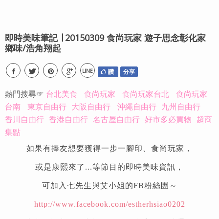
即時美味筆記 ∣ 20150309 食尚玩家 遊子思念彰化家
鄉味/浩角翔起
LINE
讚
分享
熱門搜尋☞
台北美食
食尚玩家
食尚玩家台北
食尚玩家
台南
東京自由行
大阪自由行
沖繩自由行
九州自由行
香川自由行
香港自由行
名古屋自由行
好市多必買物
超商
集點
如果有捧友想要獲得一步一腳印、食尚玩家，
或是康熙來了...等節目的即時美味資訊，
可加入七先生與艾小姐的FB粉絲團～
http://www.facebook.com/estherhsiao0202