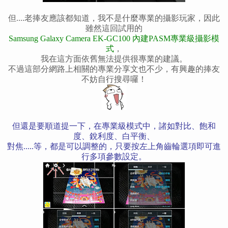
但....老捧友應該都知道，我不是什麼專業的攝影玩家，
因此
雖然這回試用的
Samsung Galaxy Camera EK-GC100 內建PASM專業級攝影模
式
，
我在這方面依舊無法提供很專業的建議。
不過這部分網路上相關的專業分享文也不少，有興趣的捧友
不妨自行搜尋囉！
但還是要順道提一下，在專業級模式中，諸如對比、飽和
度、銳利度、白平衡、
對焦.....等，都是可以調整的，只要按左上角齒輪選項即可進
行多項參數設定。