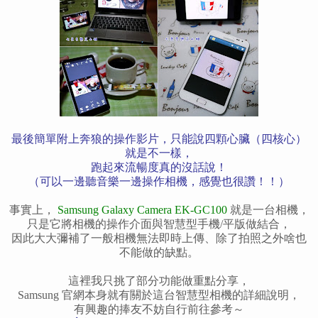
最後簡單附上奔狼的操作影片，只能說四顆心臟（四核心）
就是不一樣，
跑起來流暢度真的沒話說！
（可以一邊聽音樂一邊操作相機，感覺也很讚！！）
事實上，
Samsung Galaxy Camera EK-GC100
就是一台相機，
只是它將相機的操作介面與智慧型手機/平版做結合，
因此大大彌補了一般相機無法即時上傳、除了拍照之外啥也
不能做的缺點。
這裡我只挑了部分功能做重點分享，
Samsung 官網本身就有關於這台智慧型相機的詳細說明，
有興趣的捧友不妨自行前往參考～