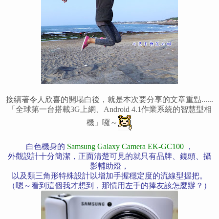
接續著令人欣喜的開場白後，就是本次要分享的文章重點......
「全球第一台搭載3G上網、Android 4.1作業系統的智慧型相
機」囉～
白色機身的
Samsung Galaxy Camera EK-GC100
，
外觀設計十分簡潔，正面清楚可見的就只有品牌、鏡頭、攝
影輔助燈，
以及類三角形特殊設計以增加手握穩定度的流線型握把。
（嗯～看到這個我才想到，那慣用左手的捧友該怎麼辦？）