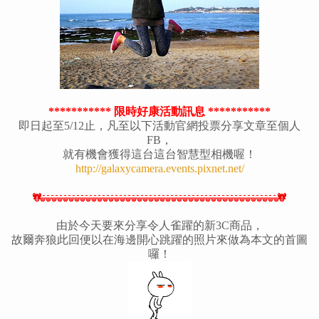
*********** 限時好康活動訊息
***********
即日起至5/12止，凡至以下活動官網投票分享文章至個人
FB，
就有機會獲得這台這台智慧型相機喔！
http://galaxycamera.events.pixnet.net/
由於今天要來分享令人雀躍的新3C商品，
故爾奔狼此回便以在海邊開心跳躍的照片來做為本文的首圖
囉！