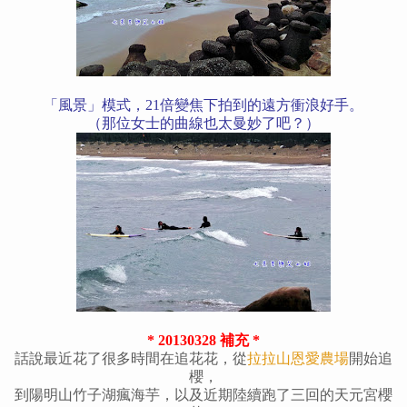
「風景」模式，21倍變焦下拍到的遠方衝浪好手。
（那位女士的曲線也太曼妙了吧？）
* 20130328 補充 *
話說最近花了很多時間在追花花，從
拉拉山恩愛農場
開始追
櫻，
到陽明山竹子湖瘋海芋，以及近期陸續跑了三回的天元宮櫻