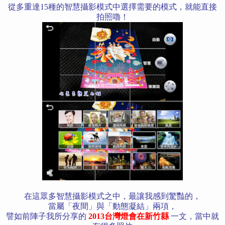
從多重達15種的智慧攝影模式中選擇需要的模式，就能直接
拍照嚕！
在這眾多智慧
攝影模式之中，最讓我感到驚豔的，
當屬「夜間」與「動態凝結」兩項，
譬如前陣子我所分享的
2013台灣燈會在新竹縣
一文，當中
就