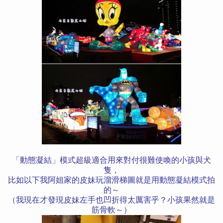
「動態凝結」模式超級適合用來對付很難使喚的小孩與犬
隻，
比如以下
我阿姐家的皮妹玩溜滑梯
圖就是用動態凝結模式拍
的～
（我現在才發現皮妹左手也凹折得太厲害乎？小孩果然就是
筋骨軟～）