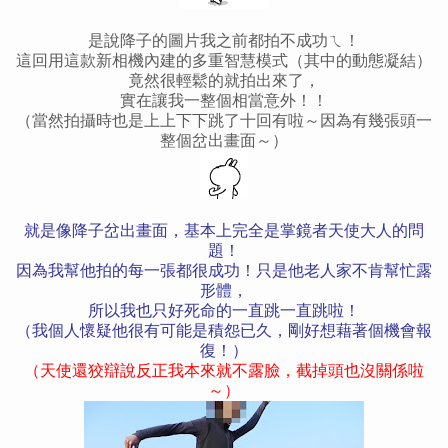
是說降子的圖片我之前都拍不成功ㄟ！
這回用這款新相機內建的多重智慧模式（其中的動態凝結）
竟然很輕鬆的就拍出來了，
實在讓我一整個相當意外！！
（當然拍攝時也是上上下下跳了十回有啦～因為有幾張頭一
整個岔出畫面～）
就是像降子岔出畫面，基本上完全是掌鏡者天使大人的問
題！
因為我幫他拍的每一張都很成功！只是他老人家不肯幫忙露
形體，
所以我也只好死命的一直跳一直跳啦！
（我個人懷疑他很有可能是積怨已久，剛好想藉著個機會報
復！）
（天使還狡辯說反正我本來就不露臉，截掉頭也沒關係啦
～）