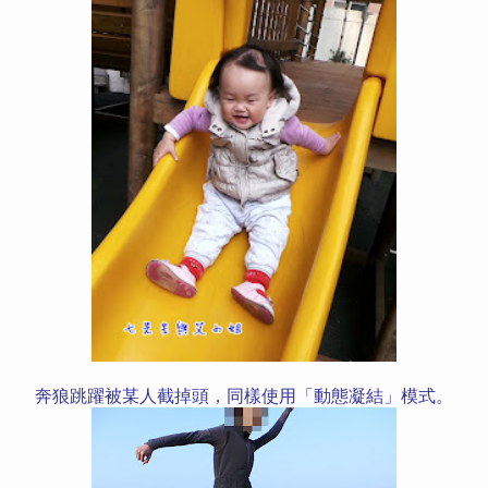
奔狼跳躍被某人截掉頭，同樣使用「動態凝結」模式。