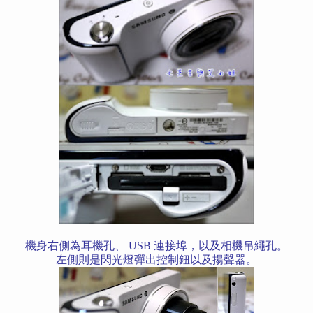
機身右側為耳機孔、 USB 連接埠，以及相機吊繩孔。
左側則是閃光燈彈出控制鈕以及揚聲器。