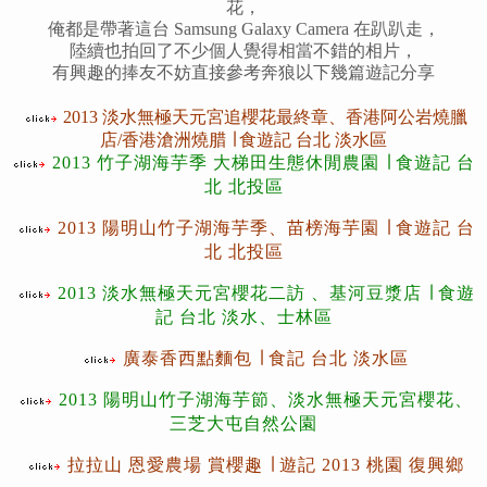
花，
俺都是帶著這台 Samsung Galaxy Camera 在趴趴走，
陸續也拍回了不少個人覺得相當不錯的相片，
有興趣的捧友不妨直接參考奔狼以下幾篇遊記分享
2013 淡水無極天元宮追櫻花最終章、香港阿公岩燒臘
店/香港滄洲燒腊 ∣ 食遊記 台北 淡水區
2013 竹子湖海芋季 大梯田生態休閒農園 ∣ 食遊記 台
北 北投區
2013 陽明山竹子湖海芋季、苗榜海芋園 ∣ 食遊記 台
北 北投區
2013 淡水無極天元宮櫻花二訪 、基河豆漿店 ∣ 食遊
記 台北 淡水、士林區
廣泰香西點麵包 ∣ 食記 台北 淡水區
2013 陽明山竹子湖海芋節、淡水無極天元宮櫻花、
三芝大屯自然公園
拉拉山 恩愛農場 賞櫻趣 ∣ 遊記 2013 桃園 復興鄉