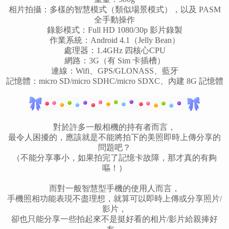
相片拍攝：多樣的智慧模式（類似場景模式），以及 PASM
全手動操作
錄影模式：Full HD 1080/30p 影片錄製
作業系統：Android 4.1（Jelly Bean）
處理器：1.4GHz 四核心CPU
網路：3G（有 Sim 卡插槽）
連線：Wifi、GPS/GLONASS、藍牙
記憶體：micro SD/micro SDHC/micro SDXC、內建 8G 記憶體
對於許多一般相機的持有者而言，
最令人困擾的，應該就是不能將拍下的美照即時上傳分享的
問題吧？
（不能分享事小，如果拍完了記憶卡故障，那才真的有夠
嘔！）
而對一般智慧型手機的使用人而言，
手機照相功能表現不盡理想，就算可以即時上傳或分享照片/
影片，
卻也只能分享一些拍起來不是挺好看的相片/影片給親捧好