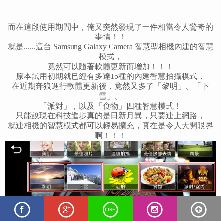
而在這段使用期間中，俺又突然發現了一件相當令人驚奇的
事情！！
就是......這台 Samsung Galaxy Camera 智慧型相機內建的智慧
模式，
竟然可以隨著軟體更新而增加！！！
原本試用初期就已經有多達15種的內建智慧拍攝模式，
在近期奔狼進行軟體更新後，竟然又多了「黎明」、「下
雪」、
「派對」，以及「食物」四
種智慧模式！
只能說現在科技進步真的是日新月異，只要連上網路，
就連相機的智慧模式都可以輕易擴充，實在是令人大開眼界
啊！！！
LINE