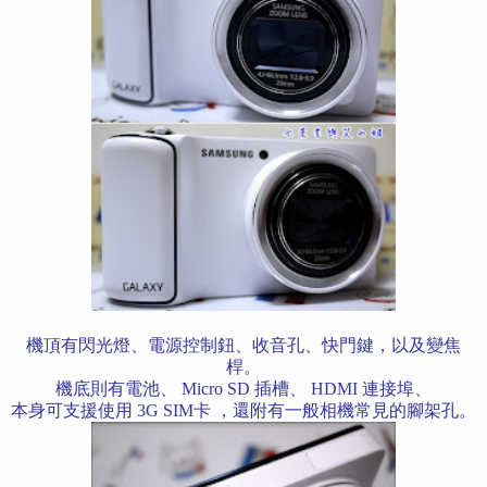
機頂有閃光燈、電源控制鈕、收音孔、快門鍵，以及變焦
桿。
機底則有電池、
Micro SD 插槽、 HDMI 連接埠、
本身可支援使用 3G SIM卡 ，還附有一般相機常見的腳架孔。