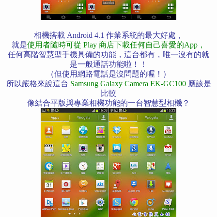
相機搭載 Android 4.1 作業系統的最大好處，
就是
使
用者隨時
可
從 Play 商店下載任何自己喜愛的App
，
任何高階智慧型手機具備的功能，這台都有，唯一沒有的就
是一般通話功能啦！！
（但使用網路電話是沒問題的喔！）
所以嚴格來說這台
Samsung Galaxy Camera EK-GC100
應該是
比較
像結合平版與專業相機功能的一台智慧型相機？