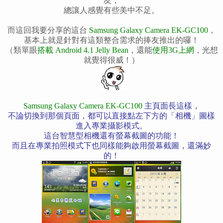
友，
總讓人感覺有些美中不足。
而這回我要分享的這台
Samsung Galaxy Camera EK-GC100
，
基本上就是針對有這類整合需求的捧友推出的囉！
（類單眼
搭載 Android 4.1
Jelly Bean
，還能
使用3G上網
，光想
就覺得很威！
）
Samsung Galaxy Camera EK-GC100
主頁面長這樣，
不論切換到那個頁面，都可以直接點左下方的「相機」圖樣
進入專業攝影模式。
這台智慧型相機還有螢幕截圖的功能！
而且在專業拍照模式下也同樣能夠啟用螢幕截圖，還滿妙
的！