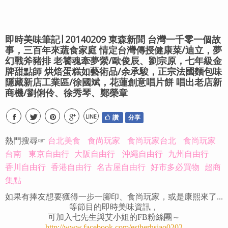
即時美味筆記∣ 20140209 東森新聞 台灣一千零一個故
事，三百年來蔬食家庭 情定台灣傳授健康菜/迪立，夢
幻戰斧豬排 老饕魂牽夢縈/歐俊辰、劉宗原，七年級金
牌甜點師 烘焙蛋糕如藝術品/余承駿，正宗法國麵包味
隱藏新店工業區/徐國斌，花蓮創意唱片餅 唱出老店新
商機/劉俐伶、徐秀琴、鄭榮章
LINE
讚
分享
熱門搜尋☞
台北美食
食尚玩家
食尚玩家台北
食尚玩家
台南
東京自由行
大阪自由行
沖繩自由行
九州自由行
香川自由行
香港自由行
名古屋自由行
好市多必買物
超商
集點
如果有捧友想要獲得一步一腳印、食尚玩家，或是康熙來了...
等節目的即時美味資訊，
可加入七先生與艾小姐的FB粉絲團～
http://www.facebook.com/estherhsiao0202