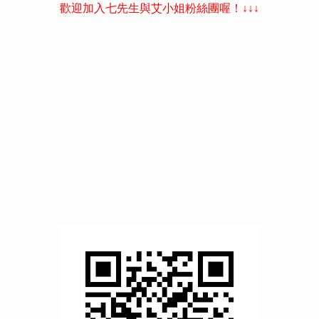
歡迎加入七先生與艾小姐粉絲團喔！↓↓↓