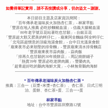
-----------------------------------------------------------------
如覺得筆記實用，請不吝按讚或分享，切勿盜文～謝謝。
-----------------------------------------------------------------
本日節目主題及店家資訊簡閱：
「百年傳承老滋味炭火加熱杏仁茶」- 林家早點
「
豐原在地人推薦 必吃炒麵豬血湯
」-
信義大腸豬血湯
「80年老字號豆花站著吃也甘願」- 台銀豆花
「
豐原超大顆又肥美的蚵仔仁
」- 廟東阿全麵線
/阿全蚵仔仁
「
北屯區超愜意的頂級泡湯會館
」- 台中日光溫泉會館
「廟東夜市必來朝聖的排骨麵」-
豐原廟東清水排骨麵店
「
豐原廟東夜市蒜肉飯
」- 蒜肉飯
「排再久也甘願的30年燒餅店」-
周記燒餅鋪子
「熱賣39年 豐原必吃老牌肉圓」- 豐榮肉丸
「
超青超好吃的鵝肉海鮮大賞
」-
小林無骨鵝肉海鮮
-----------------------------------------------------------------
*
百年傳承老滋味炭火加熱杏仁茶
*
推薦：三合一（豆漿+米漿+杏仁茶）、杏仁茶、日式三明
治、蛋餅、杏仁茶+蛋、三合一+蛋
林家早點
地址：台中市豐原區圳寮路12號