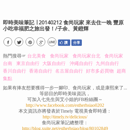
即時美味筆記 ∣ 20140212 食尚玩家 來去住一晚 豐原
小吃幸福肥之旅出發！/子余、黃鐙輝
LINE
讚
分享
熱門搜尋☞
台北美食
食尚玩家
食尚玩家台北
食尚玩家
台南
東京自由行
大阪自由行
沖繩自由行
九州自由行
香川自由行
香港自由行
名古屋自由行
好市多必買物
超商
集點
如果有捧友想要獲得一步一腳印、食尚玩家，或是康熙來了...
等節目的即時美味資訊，
可加入七先生與艾小姐的FB粉絲團～
http://www.facebook.com/estherhsiao0202
本文資訊亦將發表於Timely 電視美食即時通：
http://timely.tv/delicious/
食尚玩家筆記總整理：
http://blog.xuite.net/estherhsiao/blog/80102849