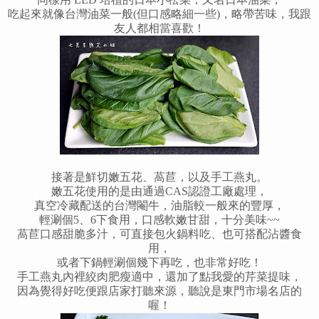
吃起來就像台灣油菜一般(但口感略細一些)，略帶苦味，我跟
友人都相當喜歡！
接著是鮮切嫩五花、萵苣，以及手工燕丸。
嫩五花使用的是由通過CAS認證工廠處理，
真空冷藏配送的台灣閹牛，油脂較一般來的豐厚，
輕涮個5、6下食用，口感軟嫩甘甜，十分美味~~
萵苣口感甜脆多汁，可直接包火鍋料吃、也可搭配沾醬食
用，
或者下鍋輕涮個幾下再吃，也非常好吃
！
手工燕丸內裡絞肉肥瘦適中，還加了點我愛的芹菜提味，
因為覺得好吃便跟店家打聽來源，聽說是東門市場名店的
喔
！