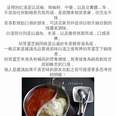
這裡的紅湯是以花椒、辣椒粉、中藥，以及豆瓣醬....等，
不添加任何動物骨共熬而成，基底嚐來相當香麻，但完全不
辣，
若喜歡辣點口感的朋友，可請店家另外提供以朝天椒自製的
辣醬來調味。
白湯部分則是以扁魚、冬菜，以及雞骨熬製而成，口感清
爽。
幼茸
靈芝鍋同樣是以扁於冬菜雞骨湯為底，
一般店家是建議先品嘗過原味白湯之後再將
幼茸
靈芝下鍋熬
煮，
幼茸
靈芝本身具有極高的營養價值，熬煮後會為鍋底創造甘
甜卻略苦的口感，
個人是建議如果不喜苦味的朋友在點之前可能需要多思考些
時間喔
！