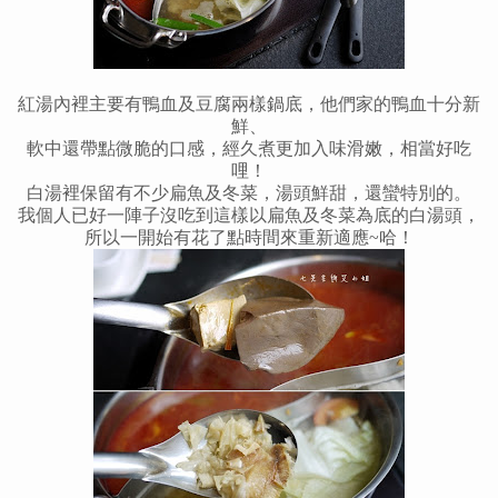
紅湯內裡主要有鴨血及豆腐兩樣鍋底，他們家的鴨血十分新
鮮、
軟中還帶點微脆的口感，經久煮更加入味滑嫩，相當好吃
哩
！
白湯裡保留有不少扁魚及冬菜，湯頭鮮甜，還蠻特別的。
我個人已好一陣子沒吃到這樣以扁魚及冬菜為底的白湯頭，
所以一開始有花了點時間來重新適應~哈
！