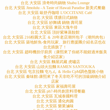
台北 大安區 浪奇時尚鍋物 Shabu Lounge
台北 大安區 Jimolulu - A Taste of Hawaii Paradise 新美式餐廳
台北 大安區 歐舒丹咖啡 L'OCCITANE Café
台北 大安區 璞膳日式鍋物
台北 大安區
紗舞縭 鍋物 壽司屋
台北 大安區 東區大塊牛排
台北 大安區 頂好紫琳蒸餃館
台北 大安區 216粉圓大王 ＆ 20年老店潮州包子（潮州肉包）
台北 大安區 築地鮮魚-食尚玩家、旅行應援團介紹名店也在
台北插旗了！
台北 大安區 趙時機担仔廚房（康熙來了你絕不能錯過米飯美
食介紹店家）
台北 大安區 麵屋武藏 虎嘯店
台北 大安區 山頭火拉麵 RAMEN SANTOUKA
台北 大安區 屯京拉麵 屯ちん ＆ Hello CpM調色盤敗小物
台北 大安區 秦味館-康熙來了冬天非吃不可的頂級鍋物介紹
店家
台北 大安區 家福壽司屋
台北 大安區 ph7-時尚創意料理餐廳
台北 大安區 瓦城泰國料理
台北 大安區 通化肉圓
台北 大安區 樂業滷味