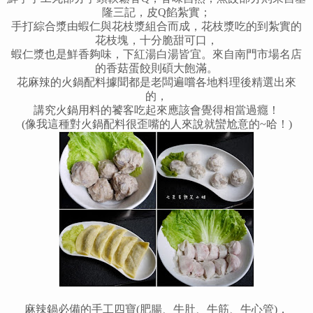
隆三記，皮Q餡紮實；
手打綜合漿由蝦仁與花枝漿組合而成，花枝漿吃的到紮實的
花枝塊，十分脆甜可口，
蝦仁漿也是鮮香夠味，下紅湯白湯皆宜。來自南門市場名店
的香菇蛋餃則碩大飽滿。
花麻辣的火鍋配料據聞都是老闆遍嚐各地料理後精選出來
的，
講究火鍋用料的饕客吃起來應該會覺得相當過癮
！
(像我這種對火鍋配料很歪嘴的人來說就蠻尬意的~哈
！
)
麻辣鍋必備的手工四寶(肥腸、牛肚、牛筋、牛心管)，