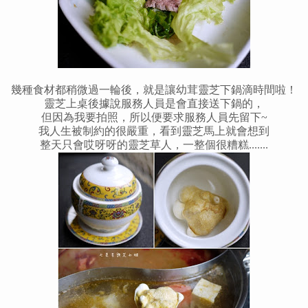
幾種食材都稍微過一輪後，就是讓幼茸靈芝下鍋滴時間啦
！
靈芝上桌後據說服務人員是會直接送下鍋的，
但因為我要拍照，所以便要求服務人員先留下~
我人生被制約的很嚴重，看到靈芝馬上就會想到
整天只會哎呀呀的靈芝草人，一整個很糟糕.......