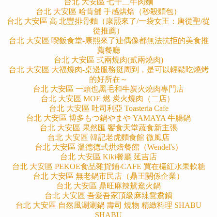
台北 大安區 七十二牛肉麵
台北 大安區 哈肯舖 手感烘焙（秒殺麵包）
台北 大安區 高 北豐排骨麵（康熙來了/一袋女王：唐從聖/從
從推薦）
台北 大安區 喫飯食堂-康熙來了連偶像都無法抗拒的美食推
薦餐廳
台北 大安區 弍兩燒肉(貳兩燒肉)
台北 大安區 大福燒肉-桌邊服務挺周到，是可以輕鬆吃燒烤
的好所在～
台北 大安區 一頭也黑毛和牛炭火燒肉專門店
台北 大安區 MOE 燃 炭火燒肉（二店）
台北 大安區 吐司利亞 Toasteria Cafe
台北 大安區 博多もつ鍋やまや YAMAYA 牛腸鍋
台北 大安區 果然匯 饗食天堂蔬食新主張
台北 大安區 韓記老虎麵食館 微風店
台北 大安區 溫德德式烘焙餐館（Wendel's）
台北 大安區 Kiki餐廳 延吉店
台北 大安區 PEKOE食品雜貨鋪‧CAFE 買在欉紅水果軟糖
台北 大安區 無老鍋市民店（鼎王關係企業）
台北 大安區 鼎旺麻辣鴛鴦火鍋
台北 大安區 吾愛吾家頂級麻辣鴛鴦鍋
台北 大安區 自然風涮涮鍋 壽司 燒物 精緻料理 SHABU
SHABU