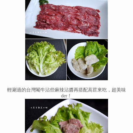
輕涮過的台灣閹牛沾些麻辣沾醬再搭配萵苣來吃，超美味
der
！