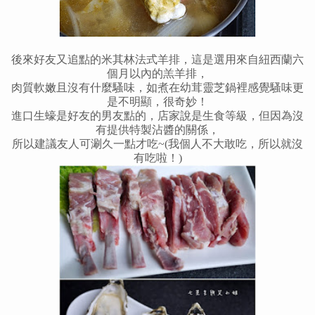
後來好友又追點的米其林法式羊排，這是選用來自紐西蘭六
個月以內的羔羊排，
肉質軟嫩且沒有什麼騷味，如煮在幼茸靈芝鍋裡感覺騷味更
是不明顯，很奇妙
！
進口生蠔是好友的男友點的，店家說是生食等級，但因為沒
有提供特製沾醬的關係，
所以建議友人可涮久一點才吃~(我個人不大敢吃，所以就沒
有吃啦
！
)