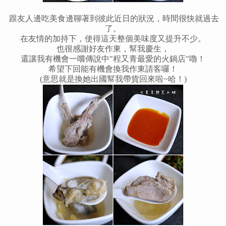
跟友人邊吃美食邊聊著到彼此近日的狀況，時間很快就過去
了。
在友情的加持下，使得這天整個美味度又提升不少。
也很感謝好友作東，幫我慶生，
還讓我有機會一嚐傳說中"程又青最愛的火鍋店"嚕
！
希望下回能有機會換我作東請客囉
！
(意思就是換她出國幫我帶貨回來啦~哈
！
)