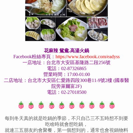
花麻辣 鴛鴦.高湯火鍋
Facebook粉絲專頁
：
https://www.facebook.com/eadyss
一店地址：台北市大安區基隆路二段256號
電話：02-87326865
營業時間：17:00-01:00
二店地址
：台北市大安區仁愛路四段300巷11
-9
號2樓 (國泰醫
院旁萊爾富2F)
電話
：02-27018500
每到冬天真的就是吃鍋的季節，不只自己三不五時想不到要
吃啥時就會想吃鍋，
就連三五朋友約會聚餐，第一個想到的，通常也會視鍋物料