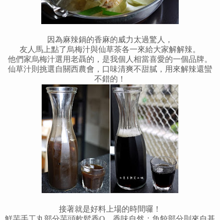
因為麻辣鍋的香麻的威力太過驚人，
友人馬上點了烏梅汁與仙草茶各一來給大家解解辣。
他們家烏梅汁選用老聶的，是我個人相當喜愛的一個品牌。
仙草汁則挑選自關西農會，口味清爽不甜膩，用來解辣還蠻
不錯的
！
接著就是好料上場的時間囉
！
鮮芋手工丸部分芋頭軟鬆香Q，香味自然；魚餃部分則來自基