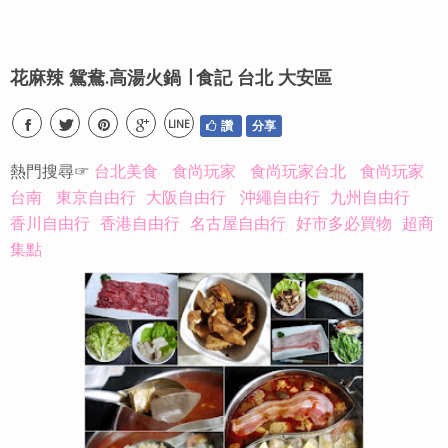
花麻辣 鴛鴦.高湯火鍋 ∣ 食記 台北 大安區
LINE
讚
分享
熱門搜尋☞
台北美食
食尚玩家
食尚玩家台北
食尚玩家
台南
東京自由行
大阪自由行
沖繩自由行
九州自由行
香川自由行
香港自由行
名古屋自由行
好市多必買物
超商
集點