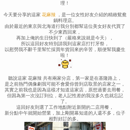
理！
今天要分享的這家
花麻辣
，是一位女性好友介紹的精緻鴛鴦
鍋料理店。
由於最近的東京與北海道行我分別都幫這位美女好友代買了
不少東西回來，
再加上俺的生日快到了（嚴格來說就是今天），
所以這回好友特別請我到這家店打打牙祭，
以慰勞我不辭千里幫忙採買年貨回來的辛苦，順便幫我慶生
啦！
聽說這家 花麻辣 共有兩家分店，第一家是在基隆路上，
是之前熱門偶像劇我可能不會愛你曾到店取景的店家之一，
其實之前我也是因為這樣才知道這家店，原想過要去用餐，
但因為第一次沒訂到位，老人記性差的我沒多久也就忘記
了。
這回好友則選了工作地點附近新開的二店用餐，
新分點中午就開始營業，加上剛開幕知道的人還不多，位子
相對好訂的多。