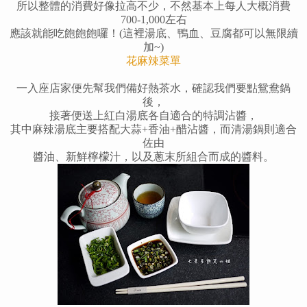
所以整體的消費好像拉高不少，不然基本上每人大概消費
700-1,000左右
應該就能吃飽飽飽囉
！(這裡湯底、鴨血、豆腐都可以無限續
加~)
花麻辣菜單
一入座店家便先幫我們備好熱茶水，確認我們要點鴛鴦鍋
後，
接著便送上紅白湯底各自適合的特調沾醬，
其中麻辣湯底主要搭配大蒜+香油+醋沾醬，而清湯鍋則適合
佐由
醬油、新鮮檸檬汁，以及蔥末所組合而成的醬料。