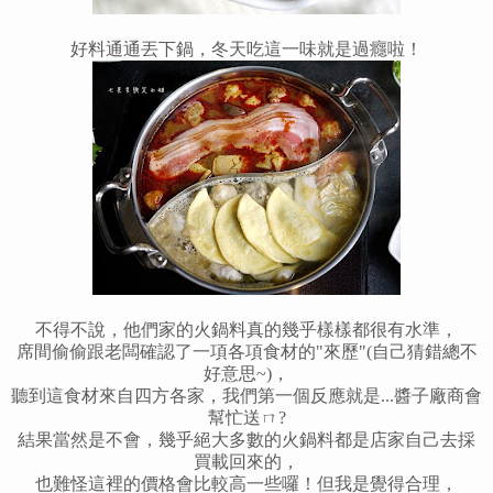
好料通通丟下鍋，冬天吃這一味就是過癮啦
！
不得不說，他們家的火鍋料真的幾乎樣樣都很有水準，
席間偷偷跟老闆確認了一項各項食材的"來歷"(自己猜錯總不
好意思~)，
聽到這食材來自四方各家，我們第一個反應就是...醬子廠商會
幫忙送ㄇ?
結果當然是不會，幾乎絕大多數的火鍋料都是店家自己去採
買載回來的，
也難怪這裡的價格會比較高一些囉
！
但我是覺得合理，