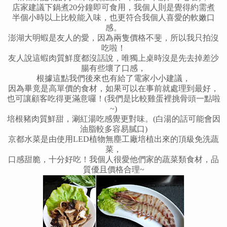
店家建議下鍋煮20分鐘即可食用，
我個人則是覺得約需煮
半個小時以上比較能入味，也更符合我個人喜愛的軟嫩口
感。
澎湖大明蝦是友人的愛，因為兩隻價格不斐，所以我只拍沒
吃啦
！
友人說這蝦肉質鮮度都沒話說，唯獨上桌時沒是先去掉差沙
腸有些壞了口感，
根據這點我們後來也有給了電家小小建議，
因為畢竟是高單價的食材，如果可以在事前就處理到最好，
也可讓顧客吃得更滿意囉
！
(我們是比較雞蛋裡挑骨頭一點啦
~)
培根豬肉質鮮甜，涮紅湯吃感覺更對味。
(白湯的話可能會因
油脂較多容易膩口)
京都水菜是由使用LED植物無塵工廠培植出來的頂級免洗蔬
菜，
口感甜脆，十分好吃
！
我個人很愛他們家的蔬菜類食材，品
質優且價格合理~