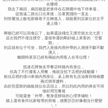
在哪裡，
我去了兩回，兩回都是把車停在石牌國中地下停車場，
從致遠二路出口出來後，沿著實踐街一直走，
到悟饕池上飯包那條巷子左轉進入，就能看到店家位於左手
邊上嚕！
啊都已經可以寫食記了，如果還說殘念又撲空就太北七惹！
這次我們不僅沒撲空，還很幸運的剛好碰上來客的「空窗
期」，
到店就有位子可坐，
我們入座後內用外帶的人潮便不斷不斷
湧入，
離開時甚至已經有兩組內用客人在等位哩！
抵達石牌無名早餐店時雖內有座位，
但為了不打擾客人用餐，俺就沒拍下店裡的樣貌囉！
粗估店裡約僅10來個內用座位，桌上附有丸吉油膏與辣椒醬
兩式簡單醬料，
由於煎蛋餅的鐵板就位在店頭上，所以到此內用的捧友可得
做好用完餐後
可能還會「外帶」整身蛋餅味的心理準備蛤！
牆上還有食尚玩家報導的剪報，感覺莎莎好像都沒什麼變
ㄟ！