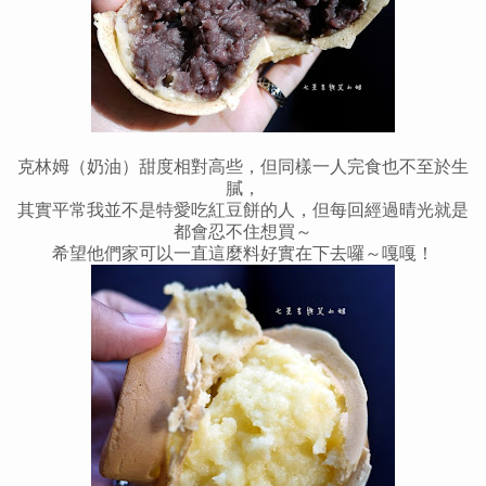
克林姆（奶油）甜度相對高些，但同樣一人完食也不至於生
膩，
其實平常我並不是特愛吃紅豆餅的人，但每回經過晴光就是
都會忍不住想買～
希望他們家可以一直這麼料好實在下去囉～嘎嘎！