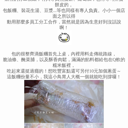
餅皮的，
包飯糰、裝花生湯、豆漿...等也同樣有專人負責。
小小一個店
面之所以得
動用那麼多員工分工合作，
當然就是因為生意好到沒話說
啊！
包的很整齊滴飯糰首先上桌，內裡用料走傳統路線，
脆油條、醃菜脯，以及酥香肉鬆，滿滿的餡料都給包在Q軟的
糯米飯裡，
吃起來還挺過癮的！想吃豐富點還可另付10元加個蔥蛋～
這飯糰份量不小，我這小鳥胃人大概一個就能吃到撐囉！