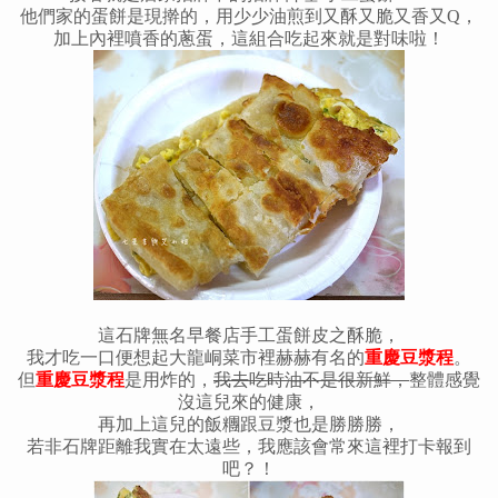
他們家的蛋餅是現擀的，用少少油煎到又酥又脆又香又Q，
加上內裡噴香的蔥蛋，這組合吃起來就是對味啦！
這石牌無名早餐店手工蛋餅皮之酥脆，
我才吃一口便想起大龍峒菜市裡赫赫有名的
重慶豆漿程
。
但
重慶豆漿程
是用炸的，
我去吃時油不是很新鮮，
整體感覺
沒這兒來的健康，
再加上這兒的飯糰跟豆漿也是勝勝勝，
若非石牌距離我實在太遠些，我應該會常來這裡打卡報到
吧？！