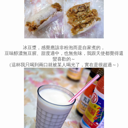
冰豆漿，感覺應該非粉泡而是自家煮的，
豆味醇濃無豆腥、甜度適中，也無焦味，
我跟天使都覺得還
蠻喜歡的～
（這杯我只喝到兩口就被某人喝光了，實在是很超過～）