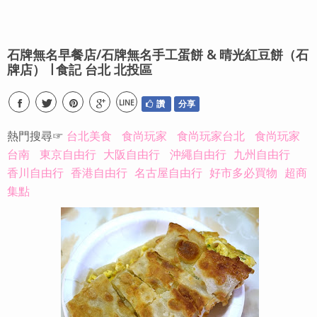
石牌無名早餐店/石牌無名手工蛋餅 & 晴光紅豆餅（石
牌店） ∣ 食記 台北 北投區
LINE
讚
分享
熱門搜尋☞
台北美食
食尚玩家
食尚玩家台北
食尚玩家
台南
東京自由行
大阪自由行
沖繩自由行
九州自由行
香川自由行
香港自由行
名古屋自由行
好市多必買物
超商
集點