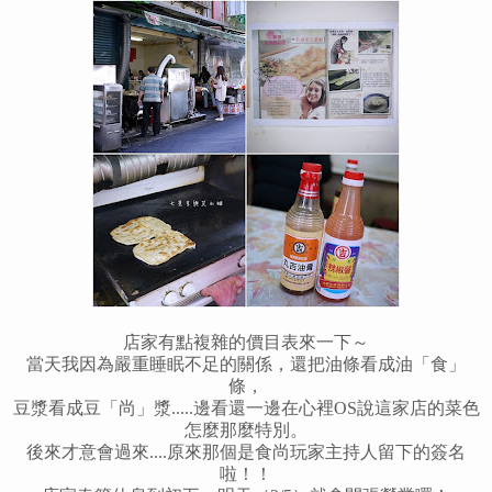
店家有點複雜的價目表來一下～
當天我因為嚴重睡眠不足的關係，還把油條看成油「食」
條，
豆漿看成豆「尚」漿.....邊看還一邊在心裡OS說這家店的菜色
怎麼那麼特別。
後來才意會過來....原來那個是食尚玩家主持人留下的簽名
啦！！