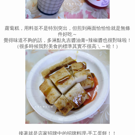
蘿蔔糕，用料並不是特別突出，但煎到兩面恰恰恰就是無條
件好吃～
覺得味道不夠的話，多淋點丸吉醬油膏+辣椒醬也很對味啦！
（很多時候我對美食的標準其實不很高ㄟ～哈！）
接著就是店家招牌中的招牌料理-手工蛋餅！！