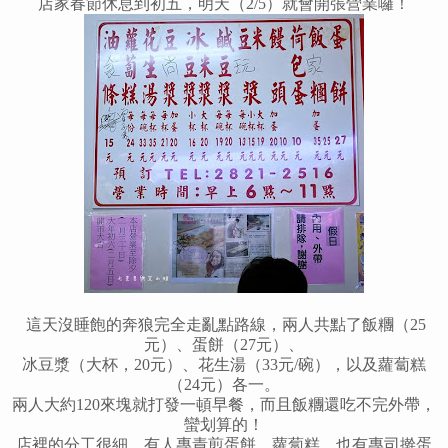
店家春節休息到初五，明天（2/5）就會開張營業囉！
這天沒睡飽的奔狼完全走亂點路線，兩人共點了飯糰（25
元）、蛋餅（27元）、
冰豆漿（大杯，20元）、花生湯（33元/碗），以及蘿蔔糕
（24元）各一。
兩人大約120來塊就打發一頓早餐，而且飯糰還吃不完外帶，
蠻划算的！
店裡的分工很細，有人專責煎蛋餅、蘿蔔糕，也有專司擀蛋