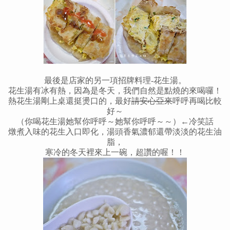
最後是店家的另一項招牌料理-花生湯。
花生湯有冰有熱，因為是冬天，我們自然是點燒的來喝囉！
熱花生湯剛上桌還挺燙口的，最好
請安心亞來
呼呼再喝比較
好～
（你喝花生湯她幫你呼呼～她幫你呼呼～～）←冷笑話
燉煮入味的花生入口即化，湯頭香氣濃郁還帶淡淡的花生油
脂，
寒冷的冬天裡來上一碗，超讚的喔！！