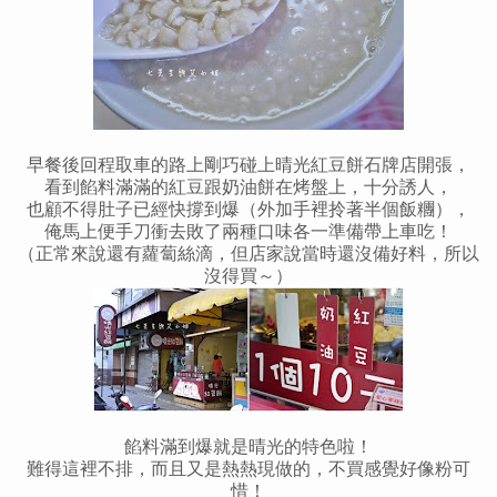
早餐後回程取車的路上剛巧碰上晴光紅豆餅石牌店開張，
看到餡料滿滿的紅豆跟奶油餅在烤盤上，十分誘人，
也顧不得肚子已經快撐到爆（外加手裡拎著半個飯糰），
俺馬上便手刀衝去敗了兩種口味各一準備帶上車吃！
（正常來說還有蘿蔔絲滴，但店家說當時還沒備好料，所以
沒得買～）
餡料滿到爆就是晴光的特色啦！
難得這裡不排，而且又是熱熱現做的，不買感覺好像粉可
惜！