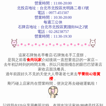
營業時間：11:00-20:00
北投店地址：台北市北投區光明路二巷13號
電話：0977-451507
營業時間：10:30-20:00
每週三公休
石牌店地址：台北市北投區實踐街84之2號
電話：02-28238757
營業時間：11:30-19:30
這家石牌無名早餐店/石牌無名手工蛋餅，
是我之前看
食尚玩家
介紹後
就一直想要造訪的一家店～
去年初訪時到的時間太晚，所以只能很殘念的眼巴巴望著店
家收店面洗餐具。
過年前跟好久不見的天使大人帶著老七來去
平菁街42巷賞
櫻
，
剛巧碰上店家尚在營業時間，便決定再去碰碰運氣啦！
記得我在FB分享用餐照片時，有朋友說這家他/她總是找不到