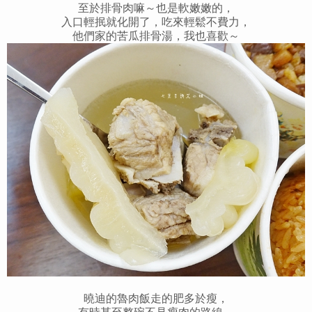
至於排骨肉嘛～也是軟嫩嫩的，
入口輕抿就化開了，吃來輕鬆不費力，
他們家的苦瓜排骨湯，我也喜歡～
曉迪的魯肉飯走的肥多於瘦，