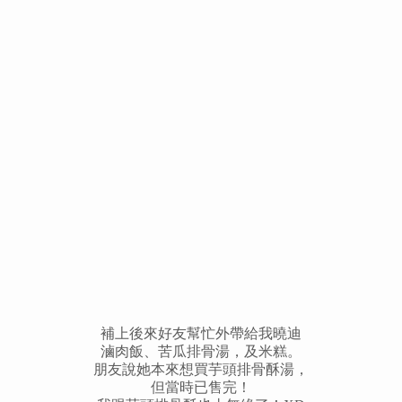
補上後來好友幫忙外帶給我曉迪
滷肉飯、
苦瓜排骨湯，及米糕。
朋友說她本來想買芋頭排骨酥湯，
但當時已售完！