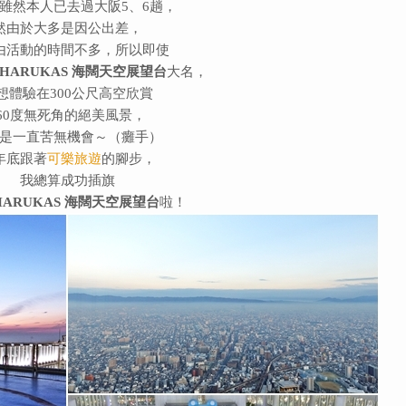
雖然本人已去過大阪5、6趟，
然由於大多是因公出差，
由活動的時間不多，
所以即使
HARUKAS 海闊天空展望台
大名，
想體驗在300公尺高空欣賞
360度無死角的絕美風景，
是一直苦無機會～（癱手）
年底跟著
可樂旅遊
的腳步，
我總算成功插旗
HARUKAS 海闊天空展望台
啦！