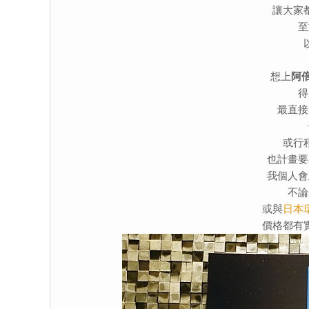
讓大家
至
想上
阿倍
得
最直接
或行
也計畫要
我個人會
不論
或與
日本
價格都有