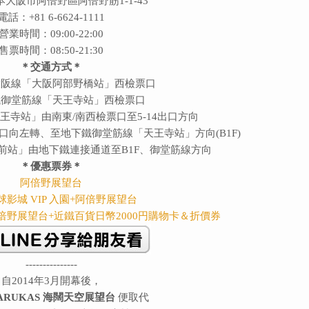
大阪市阿倍野區阿倍野筋1-1-43
電話：+81 6-6624-1111
營業時間：09:00-22:00
售票時間：08:50-21:30
＊交通方式＊
大阪線「大阪阿部野橋站」西檢票口
御堂筋線「天王寺站」西檢票口
寺站」由南東/南西檢票口至5-14出口方向
口向左轉、至地下鐵御堂筋線「天王寺站」方向(B1F)
前站」由地下鐵連接通道至B1F、御堂筋線方向
＊優惠票券＊
阿倍野展望台
影城 VIP 入園+阿倍野展望台
阿倍野展望台+近鐵百貨日幣2000円購物卡＆折價券
---------------
自2014年3月開幕後，
ARUKAS 海闊天空展望台
便取代