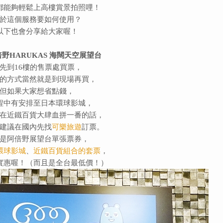
都能夠輕鬆上高樓賞景拍照哩！
於這個服務要如何使用？
以下也會分享給大家喔！
野HARUKAS 海闊天空展望台
先到16樓的售票處買票，
的方式當然就是到現場再買，
但如果大家想省點錢，
程中有安排至日本環球影城，
在近鐵百貨大肆血拼一番的話，
建議在國內先找
可樂旅遊
訂票。
是
阿倍野展望台單張票券，
環球影城
、
近鐵百貨組合的套票
，
實惠喔！（而且是全台最低價！）