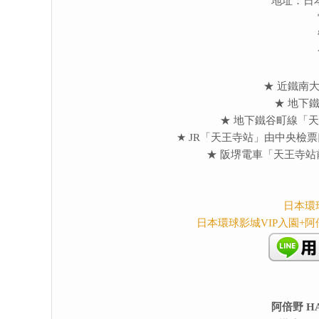
地址：日本
★ 近鐵南
★
地下鐵
★
地下鐵谷町線「天王
★
JR「天王寺站」由中央檢票
★
阪堺電車「天王寺站
日本環球
日本環球影城VIP入園+
阿倍野 H