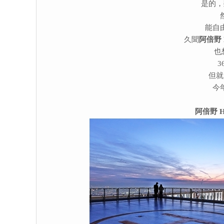
是的，
能自
久聞
阿倍野 
也
但就
今
阿倍野 