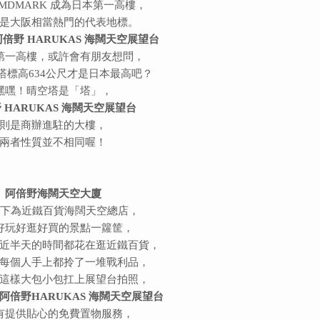
AMDMARK 成為日本第一高樓，
是大阪相當熱門的代表地標。
阿倍野 HARUKAS 海闊天空展望台
第一高樓，或許會有朋友想問，
塔標高634公尺才是日本最高吧？
嘿嘿！晴空塔是「塔」，
 HARUKAS 海闊天空展望台
則是商辦進駐的大樓，
兩者性質並不相同喔！
阿倍野海闊天空大廈
以下為近鐵百貨海闊天空總店，
好玩好逛好買的景點一籮筐，
近半天的時間都花在逛近鐵百貨，
每個人手上都拎了一堆戰利品，
這樣大包小包扛上展望台拍照，
阿倍野HARUKAS 海闊天空展望台
有提供貼心的免費置物服務，