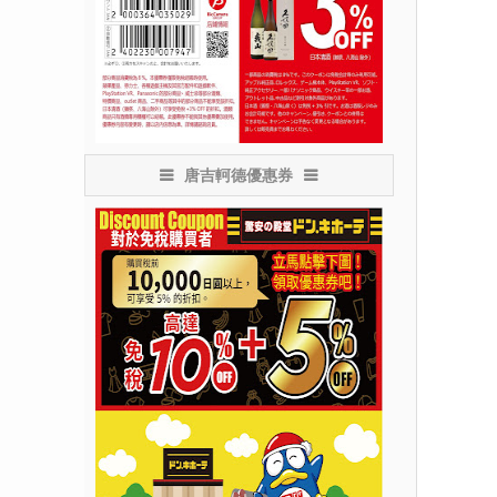
唐吉軻德優惠券