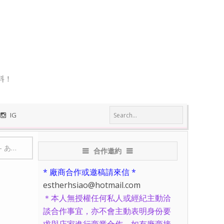
料！
IG
-
あべのハルカス
-
【日本大阪必遊地標】阿倍野 HARUKAS 海闊天
合作邀約
* 廠商合作或邀稿請來信 *
estherhsiao@hotmail.com
＊本人無授權任何私人或經紀主動洽
談合作事宜，亦不會主動表明身份要