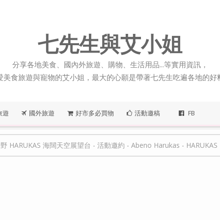
七先生與艾小姐
分享各地美食、國內外旅遊、購物、生活用品...等實用資訊，
愛美食旅遊與寵物的艾小姐，最大的心願是帶著七先生吃遍各地的好
旅遊
國外旅遊
好市多必買物
活動邀稿
FB
野 HARUKAS 海闊天空展望台
-
活動邀約
-
Abeno Harukas
-
HARUKAS