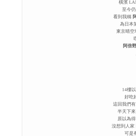
橫濱 L
至今仍
看到我稱
為日本
東京晴空
阿倍野
14樓
好吃
這回我們有
半天下來
原以為得
沒想到人家
可是