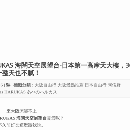
KAS 海闊天空展望台-日本第一高摩天大樓，3
一整天也不膩！
16
|
標籤分類 :
大阪自由行
大阪景點推薦
日本自由行
阿倍野
as
HARUKAS
あべのハルカス
來大阪怎能不上
ARUKAS 海闊天空展望台
賞景呢？
不久前好友這麼跟我說。