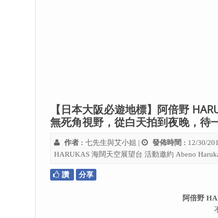
【日本大阪必遊地標】阿倍野 HARU
無死角視野，從白天拍到夜晚，待
作者 :
七先生與艾小姐
|
發佈時間 :
12/30/20
HARUKAS 海闊天空展望台
活動邀約
Abeno Haruk
讚
分享
阿倍野 H