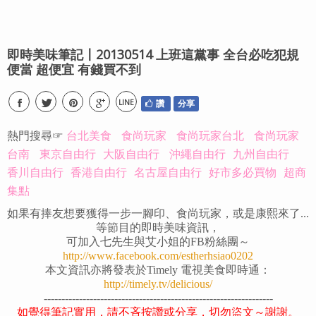
即時美味筆記〡20130514 上班這黨事 全台必吃犯規
便當 超便宜 有錢買不到
LINE
讚
分享
熱門搜尋☞
台北美食
食尚玩家
食尚玩家台北
食尚玩家
台南
東京自由行
大阪自由行
沖繩自由行
九州自由行
香川自由行
香港自由行
名古屋自由行
好市多必買物
超商
集點
如果有捧友想要獲得一步一腳印、食尚玩家，或是康熙來了...
等節目的即時美味資訊，
可加入七先生與艾小姐的FB粉絲團～
http://www.facebook.com/estherhsiao0202
本文資訊亦將發表於Timely 電視美食即時通：
http://timely.tv/delicious/
-----------------------------------------------------------------
如覺得筆記實用，請不吝按讚或分享，切勿盜文～謝謝。