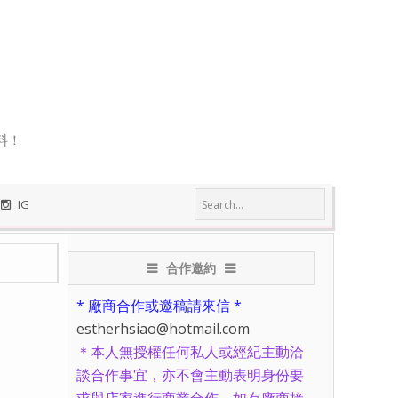
料！
IG
合作邀約
* 廠商合作或邀稿請來信 *
estherhsiao@hotmail.com
＊本人無授權任何私人或經紀主動洽
談合作事宜，亦不會主動表明身份要