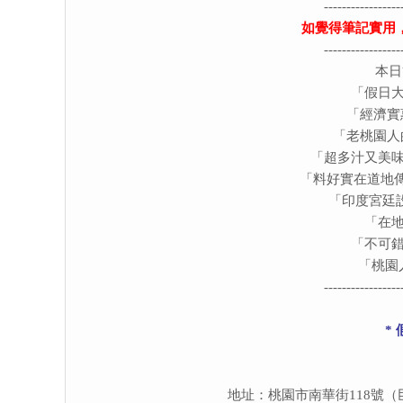
-----------------
如覺得筆記實用
-----------------
本日
「
假日
「經濟實
「老桃園人
「
超多汁又美
「
料好實在道地
「印度宮廷設
「
在
「
不可
「桃園
-----------------
*
地址：桃園市南華街118號