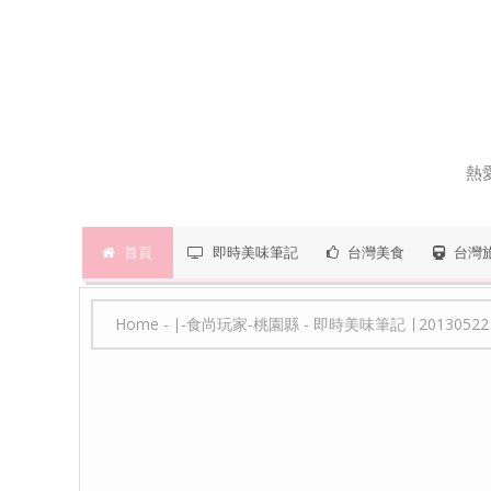
熱
首頁
即時美味筆記
台灣美食
台灣
Home
-
∣-食尚玩家-桃園縣
-
即時美味筆記 ∣ 20130