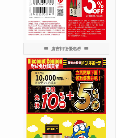
唐吉軻德優惠券