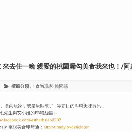
尚玩家 來去住一晚 親愛的桃園漏勾美食我來也！/
3
|
標籤分類 :
∣-食尚玩家-桃園縣
、食尚玩家，或是康熙來了...等節目的即時美味資訊，
七先生與艾小姐的FB粉絲團～
ww.facebook.com/estherhsiao0202
ely 電視美食即時通：
http://timely.tv/delicious/