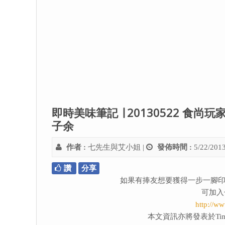
即時美味筆記 ∣ 20130522 食
子余
作者 :
七先生與艾小姐
|
發佈時間 :
5/22/201
讚
分享
如果有捧友想要獲得一步一腳印
可加入
http://w
本文資訊亦將發表於Tim