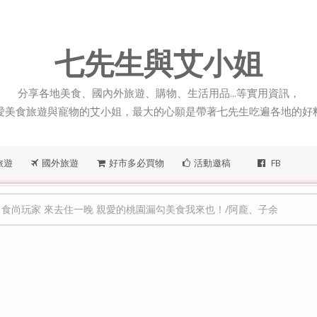
七先生與艾小姐
分享各地美食、國內外旅遊、購物、生活用品...等實用資訊，
愛美食旅遊與寵物的艾小姐，最大的心願是帶著七先生吃遍各地的好
旅遊
國外旅遊
好市多必買物
活動邀稿
FB
522 食尚玩家 來去住一晚 親愛的桃園漏勾美食我來也！/阿龐、子余